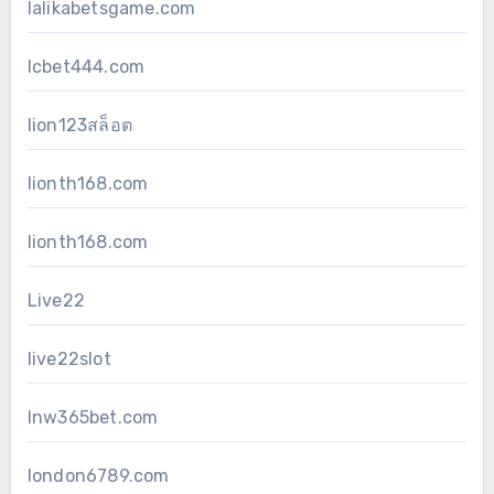
lalikabetsgame.com
lcbet444.com
lion123สล็อต
lionth168.com
lionth168.com
Live22
live22slot
lnw365bet.com
london6789.com