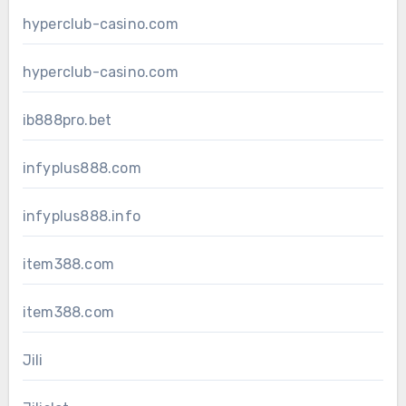
hyperclub-casino.com
hyperclub-casino.com
ib888pro.bet
infyplus888.com
infyplus888.info
item388.com
item388.com
Jili