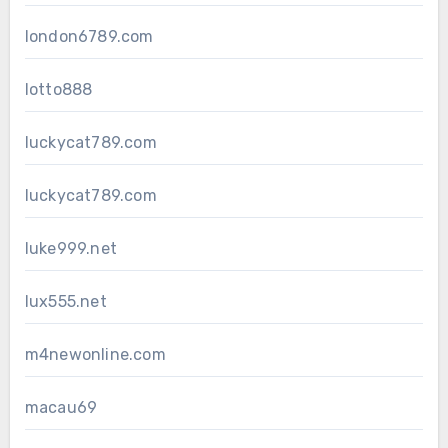
london6789.com
lotto888
luckycat789.com
luckycat789.com
luke999.net
lux555.net
m4newonline.com
macau69