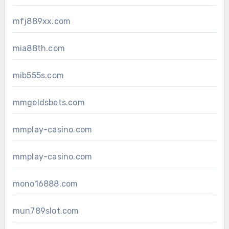
mfj889xx.com
mia88th.com
mib555s.com
mmgoldsbets.com
mmplay-casino.com
mmplay-casino.com
mono16888.com
mun789slot.com