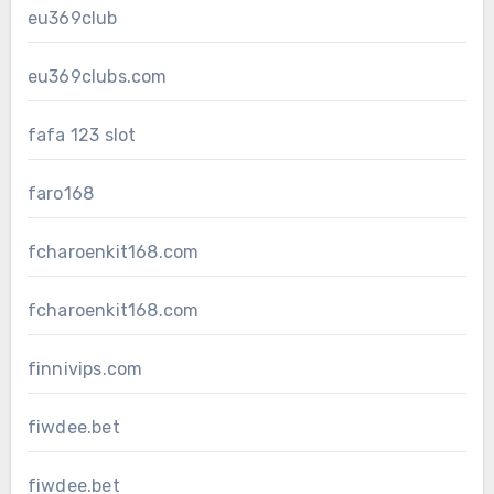
eu369club
eu369clubs.com
fafa 123 slot
faro168
fcharoenkit168.com
fcharoenkit168.com
finnivips.com
fiwdee.bet
fiwdee.bet