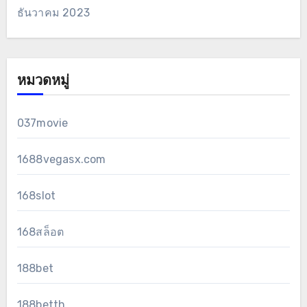
ธันวาคม 2023
หมวดหมู่
037movie
1688vegasx.com
168slot
168สล็อต
188bet
188betth