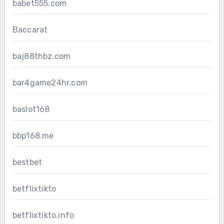
babet555.com
Baccarat
baj88thbz.com
bar4game24hr.com
baslot168
bbp168.me
bestbet
betflixtikto
betflixtikto.info