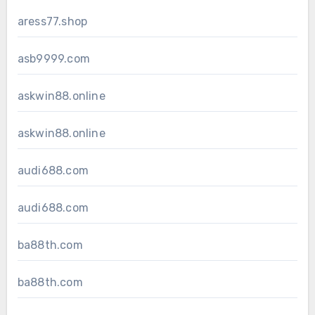
aress77.shop
asb9999.com
askwin88.online
askwin88.online
audi688.com
audi688.com
ba88th.com
ba88th.com