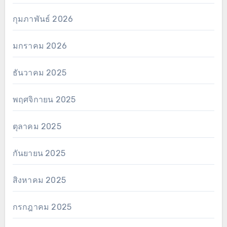
กุมภาพันธ์ 2026
มกราคม 2026
ธันวาคม 2025
พฤศจิกายน 2025
ตุลาคม 2025
กันยายน 2025
สิงหาคม 2025
กรกฎาคม 2025