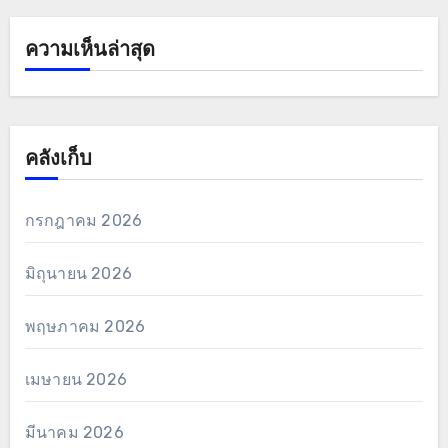
ความเห็นล่าสุด
คลังเก็บ
กรกฎาคม 2026
มิถุนายน 2026
พฤษภาคม 2026
เมษายน 2026
มีนาคม 2026