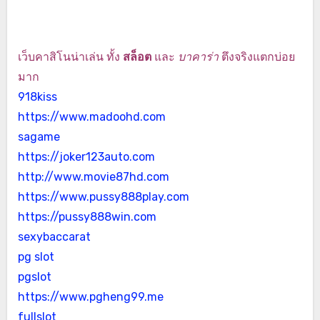
เว็บคาสิโนน่าเล่น ทั้ง
สล็อต
และ
บาคาร่า
ตึงจริงแตกบ่อย
มาก
918kiss
https://www.madoohd.com
sagame
https://joker123auto.com
http://www.movie87hd.com
https://www.pussy888play.com
https://pussy888win.com
sexybaccarat
pg slot
pgslot
https://www.pgheng99.me
fullslot