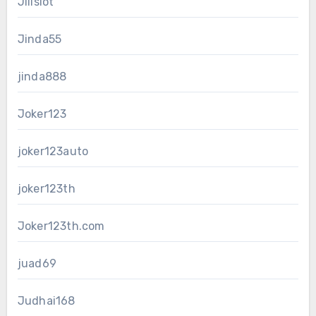
Jilislot
Jinda55
jinda888
Joker123
joker123auto
joker123th
Joker123th.com
juad69
Judhai168