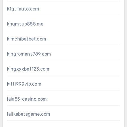
k1gt-auto.com
khumsup888.me
kimchibetbet.com
kingromans789.com
kingxxxbet123.com
kitti999vip.com
lala55-casino.com
lalikabetsgame.com