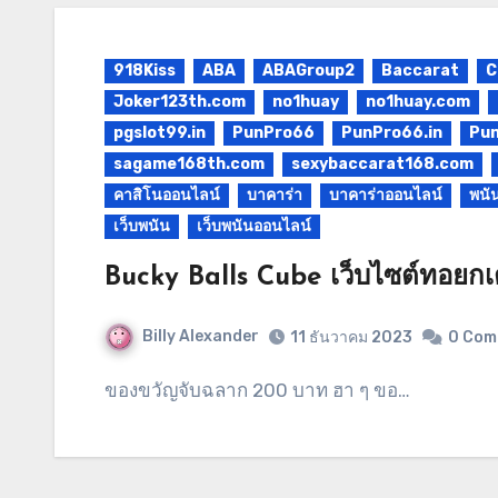
918Kiss
ABA
ABAGroup2
Baccarat
C
Joker123th.com
no1huay
no1huay.com
pgslot99.in
PunPro66
PunPro66.in
Pu
sagame168th.com
sexybaccarat168.com
คาสิโนออนไลน์
บาคาร่า
บาคาร่าออนไลน์
พนั
เว็บพนัน
เว็บพนันออนไลน์
Bucky Balls Cube เว็บไซต์ทอยกเต
Billy Alexander
11 ธันวาคม 2023
0 Com
ของขวัญจับฉลาก 200 บาท ฮา ๆ ขอ…