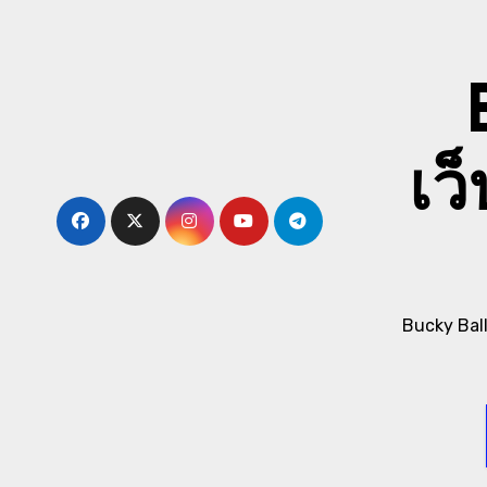
Skip
to
content
เว
Bucky Ball