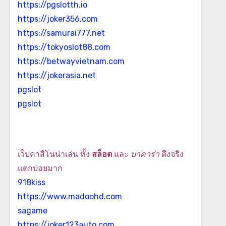
https://pgslotth.io
https://joker356.com
https://samurai777.net
https://tokyoslot88.com
https://betwayvietnam.com
https://jokerasia.net
pgslot
pgslot
เว็บคาสิโนน่าเล่น ทั้ง
สล็อต
และ
บาคาร่า
ตึงจริง
แตกบ่อยมาก
918kiss
https://www.madoohd.com
sagame
https://joker123auto.com