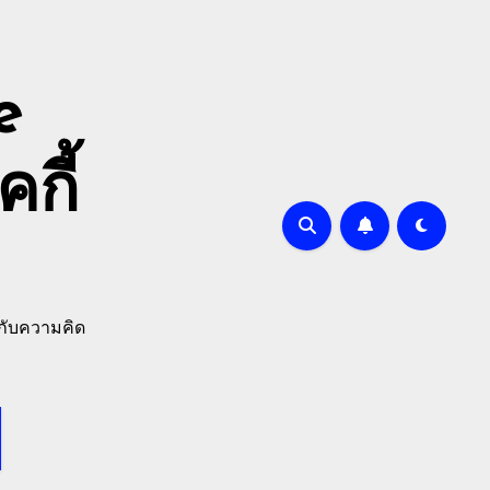
e
กี้
จกับความคิด