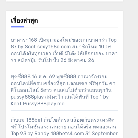
เรื่องล่าสุด
บาคาร่า168 เปิดมุมมองใหม่ของเกมบาคาร่า Top
87 by Scot sexy168c.com สมาชิกใหม่ 100%
ถอนได้จริงทุกเวลา เว็บดี มีโต๊ะให้เลือกเยอะ บาคา
ร่า สมัครปุ๊บ รับโปรปั๊บ 26 สิงหาคม 26
พุซซี่888 16 ส.ค. 69 พุซซี่888 อาณาจักรเกม
ออนไลน์ที่ครบเครื่องที่สุด แจกเพชร ฟรีทุกวัน คา
สิโนออนไลน์ 5ดาว คนเล่นไม่ต่ำกว่าแสนทุกวัน
pussy888play สมัครไว เล่นได้ทันที Top 1 by
Kent Pussy888play.me
เว็บแม่ 188bet เว็บไซต์ตรง สล็อตเว็บตรง เครดิต
ฟรี โปรโมชั่นแรง เล่นง่าย ถอนได้จริง ทดลองเล่น
Top 93 by Randy 188bets4.com 31 September