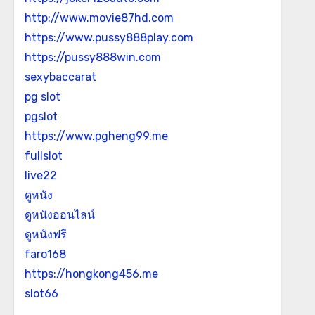
http://www.movie87hd.com
https://www.pussy888play.com
https://pussy888win.com
sexybaccarat
pg slot
pgslot
https://www.pgheng99.me
fullslot
live22
ดูหนัง
ดูหนังออนไลน์
ดูหนังฟรี
faro168
https://hongkong456.me
slot66