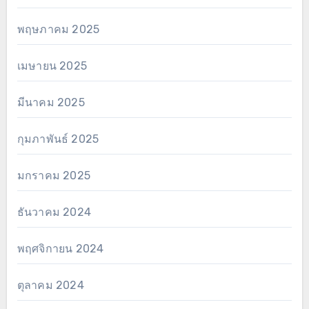
พฤษภาคม 2025
เมษายน 2025
มีนาคม 2025
กุมภาพันธ์ 2025
มกราคม 2025
ธันวาคม 2024
พฤศจิกายน 2024
ตุลาคม 2024