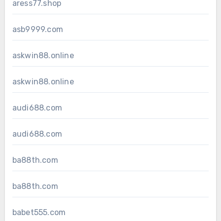
aress77.shop
asb9999.com
askwin88.online
askwin88.online
audi688.com
audi688.com
ba88th.com
ba88th.com
babet555.com