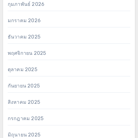
กุมภาพันธ์ 2026
มกราคม 2026
ธันวาคม 2025
พฤศจิกายน 2025
ตุลาคม 2025
กันยายน 2025
สิงหาคม 2025
กรกฎาคม 2025
มิถุนายน 2025