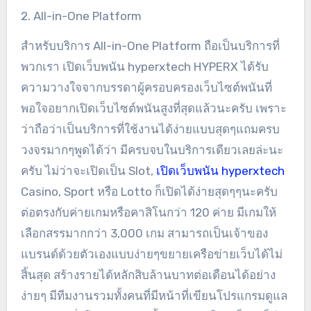
2. All-in-One Platform
สำหรับบริการ All-in-One Platform ถือเป็นบริการที่
พวกเรา เปิดเว็บพนัน hyperxtech HYPERX ได้รับ
ความวางใจจากบรรดาผู้ครอบครองเว็บไซต์พนันที่
พอใจอยากเปิดเว็บไซต์พนันสูงที่สุดแล้วนะครับ เพราะ
ว่าถือว่าเป็นบริการที่ใช้งานได้ง่ายแบบสุดๆแถมครบ
วงจรมากๆพูดได้ว่า มีครบจบในบริการเดียวเลยล่ะนะ
ครับ ไม่ว่าจะเปิดเป็น Slot,
เปิดเว็บพนัน hyperxtech
Casino, Sport หรือ Lotto ก็เปิดได้ง่ายสุดๆๆนะครับ
ต่อตรงกับค่ายเกมหรือคาสิโนกว่า 120 ค่าย มีเกมให้
เลือกสรรมากกว่า 3,000 เกม สามารถเป็นเจ้าของ
แบรนด์ด้วยตัวเองแบบง่ายๆขยายเครือข่ายเว็บได้ไม่
สิ้นสุด สร้างรายได้หลักสิบล้านบาทต่อเดือนได้อย่าง
ง่ายๆ มีทีมงานรวมทั้งคนที่มีหน้าที่เขียนโปรแกรมดูแล