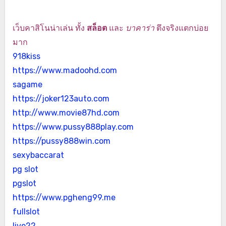
เว็บคาสิโนน่าเล่น ทั้ง
สล็อต
และ
บาคาร่า
ตึงจริงแตกบ่อย
มาก
918kiss
https://www.madoohd.com
sagame
https://joker123auto.com
http://www.movie87hd.com
https://www.pussy888play.com
https://pussy888win.com
sexybaccarat
pg slot
pgslot
https://www.pgheng99.me
fullslot
live22