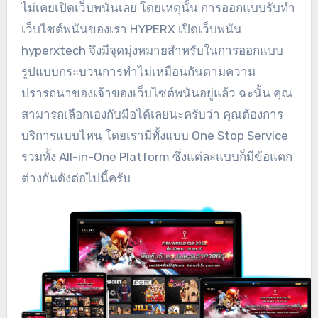
ไม่เคยเปิดเว็บพนันเลย โดยเหตุนั้น การออกแบบรับทำ
เว็บไซต์พนันของเรา HYPERX เปิดเว็บพนัน
hyperxtech จึงมีจุดมุ่งหมายสำหรับในการออกแบบ
รูปแบบกระบวนการทำไม่เหมือนกันตามความ
ปรารถนาของเจ้าของเว็บไซต์พนันอยู่แล้ว ฉะนั้น คุณ
สามารถเลือกเองกับมือได้เลยนะครับว่า คุณต้องการ
บริการแบบไหน โดยเรามีทั้งแบบ One Stop Service
รวมทั้ง All-in-One Platform ซึ่งแต่ละแบบก็มีข้อแตก
ต่างกันดังต่อไปนี้ครับ