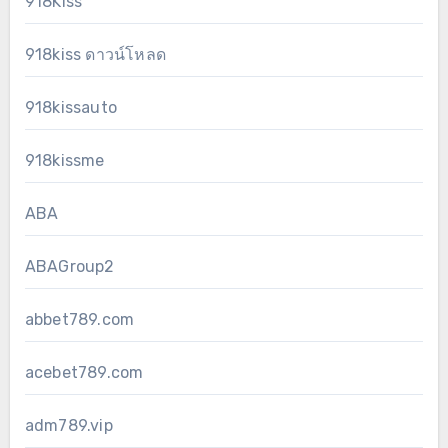
918Kiss
918kiss ดาวน์โหลด
918kissauto
918kissme
ABA
ABAGroup2
abbet789.com
acebet789.com
adm789.vip