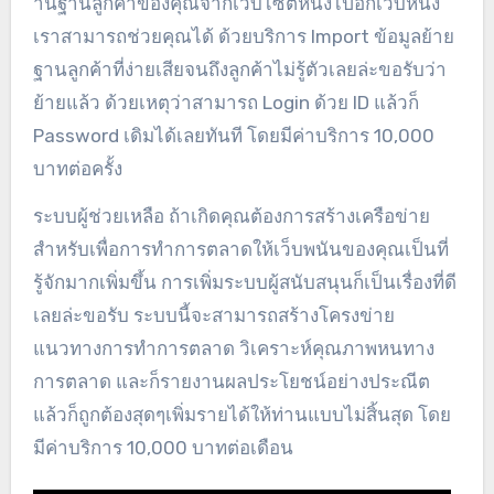
านฐานลูกค้าของคุณจากเว็บไซต์หนึ่งไปอีกเว็บหนึ่ง
เราสามารถช่วยคุณได้ ด้วยบริการ Import ข้อมูลย้าย
ฐานลูกค้าที่ง่ายเสียจนถึงลูกค้าไม่รู้ตัวเลยล่ะขอรับว่า
ย้ายแล้ว ด้วยเหตุว่าสามารถ Login ด้วย ID แล้วก็
Password เดิมได้เลยทันที โดยมีค่าบริการ 10,000
บาทต่อครั้ง
ระบบผู้ช่วยเหลือ ถ้าเกิดคุณต้องการสร้างเครือข่าย
สำหรับเพื่อการทำการตลาดให้เว็บพนันของคุณเป็นที่
รู้จักมากเพิ่มขึ้น การเพิ่มระบบผู้สนับสนุนก็เป็นเรื่องที่ดี
เลยล่ะขอรับ ระบบนี้จะสามารถสร้างโครงข่าย
แนวทางการทำการตลาด วิเคราะห์คุณภาพหนทาง
การตลาด และก็รายงานผลประโยชน์อย่างประณีต
แล้วก็ถูกต้องสุดๆเพิ่มรายได้ให้ท่านแบบไม่สิ้นสุด โดย
มีค่าบริการ 10,000 บาทต่อเดือน