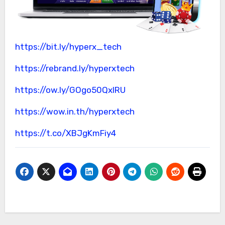
https://bit.ly/hyperx_tech
https://rebrand.ly/hyperxtech
https://ow.ly/GOgo50QxIRU
https://wow.in.th/hyperxtech
https://t.co/XBJgKmFiy4