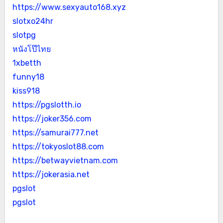
https://www.sexyauto168.xyz
slotxo24hr
slotpg
หนังโป๊ไทย
1xbetth
funny18
kiss918
https://pgslotth.io
https://joker356.com
https://samurai777.net
https://tokyoslot88.com
https://betwayvietnam.com
https://jokerasia.net
pgslot
pgslot