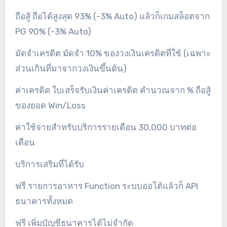
ถือสู้ ถือได้สูงสุด 93% (-3% Auto) แล้วก็เกมสล็อตจาก
PG 90% (-3% Auto)
มัดจำเครดิต มัดจำ 10% ของวงเงินเครดิตที่ใช้ (เฉพาะ
ส่วนเกินที่มาจากวงเงินขึ้นต้น)
ค่าเครดิต ใบเสร็จรับเงินค่าเครดิต คำนวณจาก % ถือสู้
ของยอด Win/Loss
ค่าใช้จ่ายสำหรับบริการรายเดือน 30,000 บาทต่อ
เดือน
บริการเสริมที่ได้รับ
ฟรี รายการอาหาร Function ระบบออโต้แล้วก็ API
ธนาคารทั้งหมด
ฟรี เพิ่มบัญชีธนาคารได้ไม่จำกัด