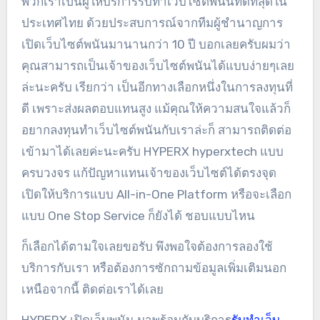
พวกเราเป็นผู้ให้บริการรับทำเว็บไซต์พนันที่ดีที่สุดใน
ประเทศไทย ด้วยประสบการณ์จากทีมผู้ชำนาญการ
เปิดเว็บไซต์พนันมานานกว่า 10 ปี บอกเลยครับผมว่า
คุณสามารถเป็นเจ้าของเว็บไซต์พนันได้แบบง่ายๆเลย
ล่ะนะครับ เรียกว่า เป็นอีกทางเลือกหนึ่งในการลงทุนที่
ดี เพราะส่งผลตอบแทนสูง แม้คุณให้ความสนใจแล้วก็
อยากลงทุนทำเว็บไซต์พนันกับเราล่ะก็ สามารถติดต่อ
เข้ามาได้เลยค่ะนะครับ HYPERX hyperxtech แบบ
ครบวงจร แก้ปัญหาแทนเจ้าของเว็บไซต์ได้ตรงจุด
เปิดให้บริการแบบ All-in-One Platform หรือจะเลือก
แบบ One Stop Service ก็ยังได้ ชอบแบบไหน
ก็เลือกได้ตามใจเลยขอรับ พึงพอใจต้องการลองใช้
บริการกับเรา หรือต้องการซักถามข้อมูลเพิ่มเติมนอก
เหนือจากนี้ ติดต่อเราได้เลย