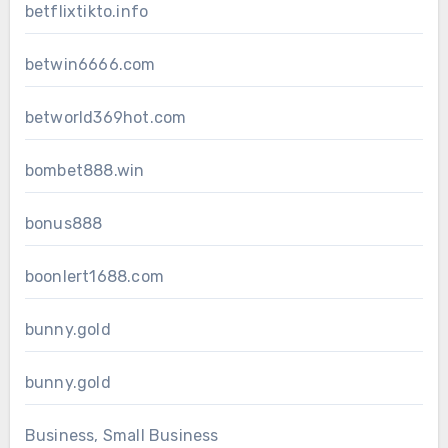
betflixtikto.info
betwin6666.com
betworld369hot.com
bombet888.win
bonus888
boonlert1688.com
bunny.gold
bunny.gold
Business, Small Business