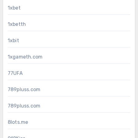
1xbet
1xbetth
1xbit
1xgameth.com
77UFA
789pluss.com
789pluss.com
8lots.me