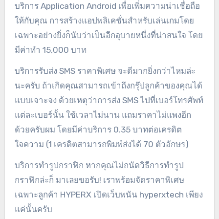
บริการ Application Android เพื่อเพิ่มความน่าเชื่อถือ
ให้กับคุณ การสร้างแอปพลิเคชั่นสำหรับเล่นเกมโดย
เฉพาะอย่างยิ่งก็นับว่าเป็นอีกอุบายหนึ่งที่น่าสนใจ โดย
มีค่าทำ 15,000 บาท
บริการรับส่ง SMS ราคาพิเศษ จะดีมากยิ่งกว่าไหมล่ะ
นะครับ ถ้าเกิดคุณสามารถเข้าถึงกรุ๊ปลูกค้าของคุณได้
แบบเจาะจง ด้วยเหตุว่าการส่ง SMS ไปที่เบอร์โทรศัพท์
แต่ละเบอร์นั้น ใช้เวลาไม่นาน แถมราคาไม่แพงอีก
ด้วยครับผม โดยมีค่าบริการ 0.35 บาทต่อเครดิต
ใจความ (1 เครดิตสามารถพิมพ์ส่งได้ 70 ตัวอักษร)
บริการทำรูปกราฟิก หากคุณไม่ถนัดวิธีการทำรูป
กราฟิกล่ะก็ มาเลยขอรับ! เราพร้อมจัดราคาพิเศษ
เฉพาะลูกค้า HYPERX เปิดเว็บพนัน hyperxtech เพียง
แค่นั้นครับ