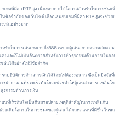
กเกมที่มีค่า RTP สูง เนื่องมาจากได้โอกาสสำหรับในการชนะที่สูง
อจำกัดของเว็บไซต์ เลือกเล่นกับเกมที่มีค่า RTP สูงจะช่วยเพ
ารเล่นอย่างมาก
่งสำหรับในการเล่นเกมเกาจิ้ง888 เพราะผู้เล่นอยากความสะดว
นคงและก็ไม่เป็นอันตรายสำหรับการทำธุรกรรมด้านการเงินออ
รเล่นได้อย่างไม่มีข้อจำกัด
รถปฏิบัติการด้านการเงินได้โดยไม่ต้องรอนาน ซึ่งเป็นปัจจัยที
การฝาก-ถอนที่รวดเร็วทันใจจะช่วยทำให้ผู้เล่นสามารถเพลินใจ
ธุรกรรมด้านการเงิน
ถอนที่เร็วทันใจเป็นต้นสายปลายเหตุที่สำคัญในการเพลินกับ
่วยเพิ่มโอกาสในการชนะของผู้เล่น ได้ผลทดแทนที่ดีขึ้น ในขณ