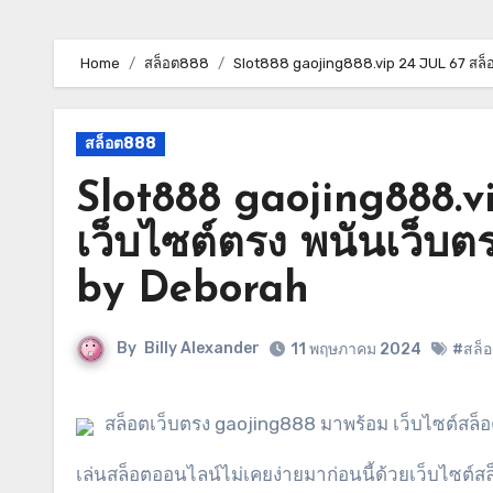
Home
สล็อต888
Slot888 gaojing888.vip 24 JUL 67 สล็อ
สล็อต888
Slot888 gaojing888.v
เว็บไซต์ตรง พนันเว็บตร
by Deborah
By
Billy Alexander
11 พฤษภาคม 2024
#สล็
สล็อตเว็บตรง gaojing888 มาพร้อม เว็บไซต์สล็อตใ
เล่นสล็อตออนไลน์ไม่เคยง่ายมาก่อนนี้ด้วยเว็บไซต์สล