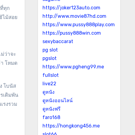
https://joker123auto.com
ี่ทุก
http://www.movie87hd.com
ช้ไม้สอย
https://www.pussy888play.com
https://pussy888win.com
sexybaccarat
pg slot
ม่ว่าจะ
pgslot
ว่า โหมด
https://www.pgheng99.me
fullslot
live22
ูง โบนัส
ดูหนัง
รเดิมพัน
ดูหนังออนไลน์
มาแรงรวม
ดูหนังฟรี
faro168
https://hongkong456.me
slot66