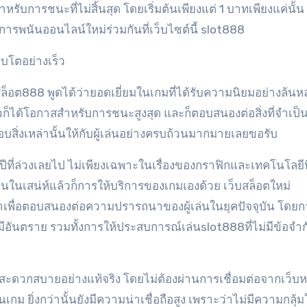
ับการชนะที่ไม่สิ้นสุด โดยเริ่มต้นเพียงแต่ 1 บาทเพียงแค่นั้น น
รพนันออนไลน์ใหม่ร่วมกันที่เว็บไซต์นี้ slot888
ิบโตอย่างเร็ว
งสล็อต888 พูดได้ว่ายอดเยี่ยมในเกมที่ได้รับความนิยมอย่างล้น
วก็ได้โอกาสสำหรับการชนะสูงสุด และก็ตอบสนองต่อสิ่งที่จำเป็น
อบสิ่งเหล่านั้นให้กับผู้เล่นอย่างครบถ้วนมากมายเลยขอรับ
ปีที่ล่วงเลยไป ไม่เพียงเฉพาะในเรื่องของกราฟิกและเทคโนโลยีที
่ยนในเสน่ห์แล้วก็การให้บริการของเกมเองด้วย เว็บสล็อตใหม่
าเพื่อตอบสนองต่อความปรารถนาของผู้เล่นในยุคปัจจุบัน โดยก
่มีอันตราย รวมทั้งการให้ประสบการณ์เล่นslot888ที่ไม่มีข้อจำก
ามสะดวกสบายอย่างแท้จริง โดยไม่ต้องผ่านการเชื่อมต่อจากเว็บ
กม ยิ่งกว่านั้นยังมีความน่าเชื่อถือสูง เพราะว่าไม่มีความกลุ้มใ