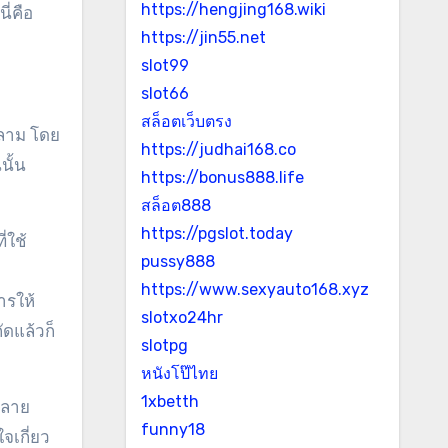
https://hengjing168.wiki
ี่คือ
https://jin55.net
slot99
slot66
สล็อตเว็บตรง
หลาม โดย
https://judhai168.co
นั้น
https://bonus888.life
สล็อต888
https://pgslot.today
่ใช้
pussy888
https://www.sexyauto168.xyz
ารให้
slotxo24hr
ัดแล้วก็
slotpg
หนังโป๊ไทย
1xbetth
หลาย
funny18
จเกี่ยว