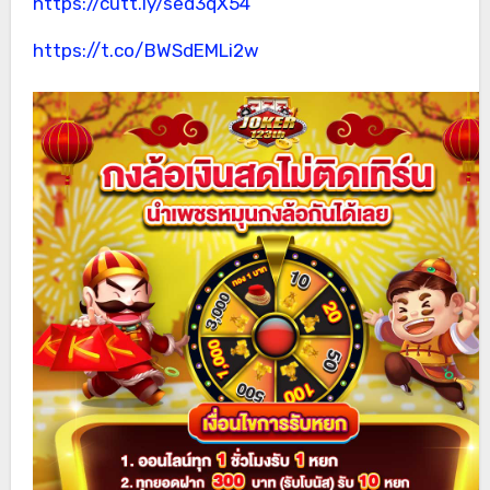
https://cutt.ly/sed3qX54
https://t.co/BWSdEMLi2w