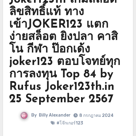
ลิขสิทธิ์แท้ ทาง
เข้าJOKER123 แตก
ง่ายสล็อต ยิงปลา คาสิ
โน กีฬา ป๊อกเด้ง
joker123 ตอบโจทย์ทุก
การลงทุน Top 84 by
Rufus Joker123th.in
25 September 2567
By
Billy Alexander
8 กรกฎาคม 2024
#โจ๊กเกอร์123