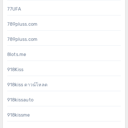
77UFA
789pluss.com
789pluss.com
8lots.me
918Kiss
918kiss ดาวน์โหลด
918kissauto
918kissme