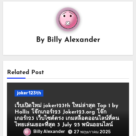
By
Billy Alexander
Related Post
joker123th
เว็บเปิดใหม่ joker123th ใหม่ล่าสุด Top 1 by
Hollis โจ๊กเกอร์123 Joker123.org โจ๊ก
เกอร์123 เว็บไซต์ตรง เกมสล็อตออนไลน์ที่คน
ไทยเล่นเยอะที่สุด 3 July 25 พนันออนไลน์
Billy Alexander
27 พฤษภาคม 2025