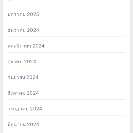
มกราคม 2025
ธันวาคม 2024
พฤศจิกายน 2024
ตุลาคม 2024
กันยายน 2024
สิงหาคม 2024
กรกฎาคม 2024
มิถุนายน 2024