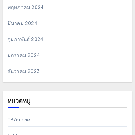
พฤษภาคม 2024
มีนาคม 2024
กุมภาพันธ์ 2024
มกราคม 2024
ธันวาคม 2023
หมวดหมู่
037movie