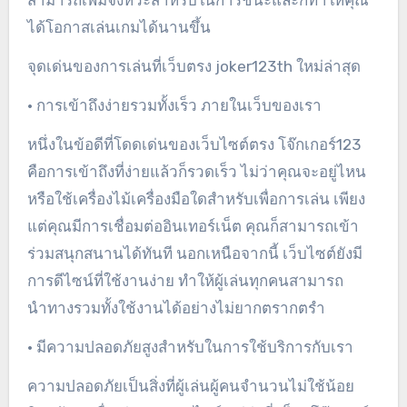
ได้โอกาสเล่นเกมได้นานขึ้น
จุดเด่นของการเล่นที่เว็บตรง joker123th ใหม่ล่าสุด
• การเข้าถึงง่ายรวมทั้งเร็ว ภายในเว็บของเรา
หนึ่งในข้อดีที่โดดเด่นของเว็บไซต์ตรง โจ๊กเกอร์123
คือการเข้าถึงที่ง่ายแล้วก็รวดเร็ว ไม่ว่าคุณจะอยู่ไหน
หรือใช้เครื่องไม้เครื่องมือใดสำหรับเพื่อการเล่น เพียง
แต่คุณมีการเชื่อมต่ออินเทอร์เน็ต คุณก็สามารถเข้า
ร่วมสนุกสนานได้ทันที นอกเหนือจากนี้ เว็บไซต์ยังมี
การดีไซน์ที่ใช้งานง่าย ทำให้ผู้เล่นทุกคนสามารถ
นำทางรวมทั้งใช้งานได้อย่างไม่ยากตรากตรำ
• มีความปลอดภัยสูงสำหรับในการใช้บริการกับเรา
ความปลอดภัยเป็นสิ่งที่ผู้เล่นผู้คนจำนวนไม่ใช้น้อย