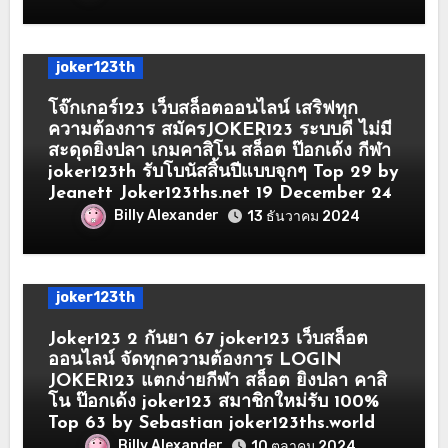
joker123th
โจ๊กเกอร์123 เว็บสล็อตออนไลน์ เสริฟทุก
ความต้องการ สมัครJOKER123 ระบบดี ไม่มี
สะดุดยิงปลา เกมคาสิโน สล็อต ป๊อกเด้ง กีฬา
joker123th รับโบนัสสิ้นปีแบบจุกๆ Top 29 by
Jeanett Joker123ths.net 19 December 24
Billy Alexander
13 ธันวาคม 2024
joker123th
Joker123 2 กันยา 67 joker123 เว็บสล็อต
ออนไลน์ จัดทุกความต้องการ LOGIN
JOKER123 แตกง่ายกีฬา สล็อต ยิงปลา คาสิ
โน ป๊อกเด้ง joker123 สมาชิกใหม่รับ 100%
Top 63 by Sebastian joker123ths.world
Billy Alexander
10 ตุลาคม 2024