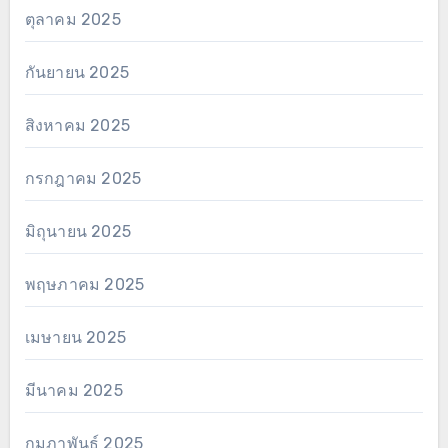
ตุลาคม 2025
กันยายน 2025
สิงหาคม 2025
กรกฎาคม 2025
มิถุนายน 2025
พฤษภาคม 2025
เมษายน 2025
มีนาคม 2025
กุมภาพันธ์ 2025