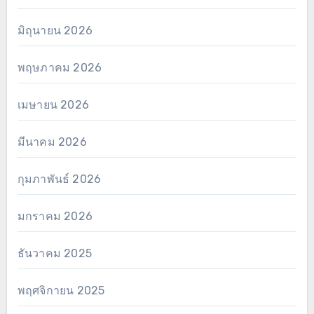
มิถุนายน 2026
พฤษภาคม 2026
เมษายน 2026
มีนาคม 2026
กุมภาพันธ์ 2026
มกราคม 2026
ธันวาคม 2025
พฤศจิกายน 2025