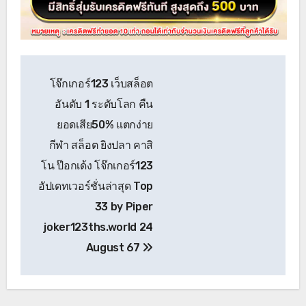
แนะแนว
โจ๊กเกอร์123 เว็บสล็อต
เรื่อง
อันดับ 1 ระดับโลก คืน
ยอดเสีย50% แตกง่าย
กีฬา สล็อต ยิงปลา คาสิ
โน ป๊อกเด้ง โจ๊กเกอร์123
อัปเดทเวอร์ชั่นล่าสุด Top
33 by Piper
joker123ths.world 24
August 67