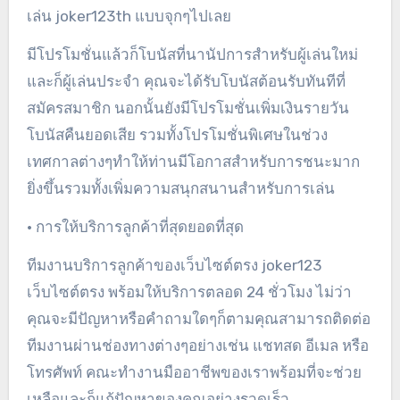
เล่น joker123th แบบจุกๆไปเลย
มีโปรโมชั่นแล้วก็โบนัสที่นานัปการสำหรับผู้เล่นใหม่
และก็ผู้เล่นประจำ คุณจะได้รับโบนัสต้อนรับทันทีที่
สมัครสมาชิก นอกนั้นยังมีโปรโมชั่นเพิ่มเงินรายวัน
โบนัสคืนยอดเสีย รวมทั้งโปรโมชั่นพิเศษในช่วง
เทศกาลต่างๆทำให้ท่านมีโอกาสสำหรับการชนะมาก
ยิ่งขึ้นรวมทั้งเพิ่มความสนุกสนานสำหรับการเล่น
• การให้บริการลูกค้าที่สุดยอดที่สุด
ทีมงานบริการลูกค้าของเว็บไซต์ตรง joker123
เว็บไซต์ตรง พร้อมให้บริการตลอด 24 ชั่วโมง ไม่ว่า
คุณจะมีปัญหาหรือคำถามใดๆก็ตามคุณสามารถติดต่อ
ทีมงานผ่านช่องทางต่างๆอย่างเช่น แชทสด อีเมล หรือ
โทรศัพท์ คณะทำงานมืออาชีพของเราพร้อมที่จะช่วย
เหลือและก็แก้ปัญหาของคุณอย่างรวดเร็ว