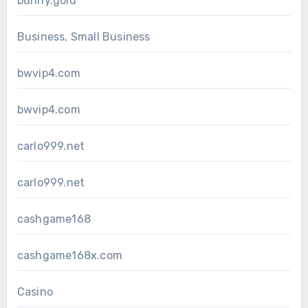
bunny.gold
Business, Small Business
bwvip4.com
bwvip4.com
carlo999.net
carlo999.net
cashgame168
cashgame168x.com
Casino