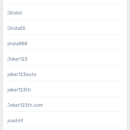
Jilislot
Jinda55
jinda888
Joker123
joker123auto
joker123th
Joker123th.com
juad69