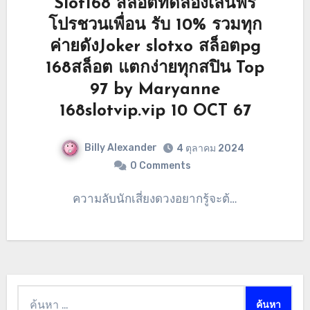
Slot168 สล็อตทดลองเล่นฟรี
โปรชวนเพื่อน รับ 10% รวมทุก
ค่ายดังJoker slotxo สล็อตpg
168สล็อต แตกง่ายทุกสปิน Top
97 by Maryanne
168slotvip.vip 10 OCT 67
Billy Alexander
4 ตุลาคม 2024
0 Comments
ความลับนักเสี่ยงดวงอยากรู้จะต้…
ค้นหา