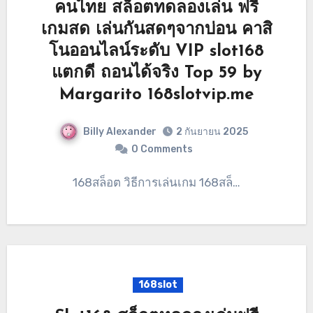
คนไทย สล็อตทดลองเล่น ฟรี
เกมสด เล่นกันสดๆจากบ่อน คาสิ
โนออนไลน์ระดับ VIP slot168
แตกดี ถอนได้จริง Top 59 by
Margarito 168slotvip.me
Billy Alexander
2 กันยายน 2025
0 Comments
168สล็อต วิธีการเล่นเกม 168สล็…
168slot