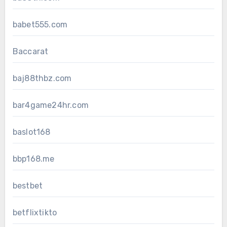
babet555.com
Baccarat
baj88thbz.com
bar4game24hr.com
baslot168
bbp168.me
bestbet
betflixtikto