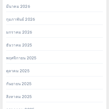
มีนาคม 2026
กุมภาพันธ์ 2026
มกราคม 2026
ธันวาคม 2025
พฤศจิกายน 2025
ตุลาคม 2025
กันยายน 2025
สิงหาคม 2025