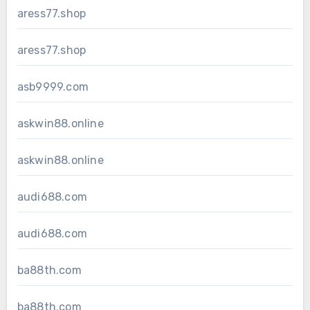
aress77.shop
aress77.shop
asb9999.com
askwin88.online
askwin88.online
audi688.com
audi688.com
ba88th.com
ba88th.com