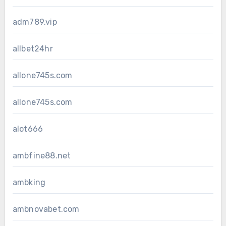
adm789.vip
allbet24hr
allone745s.com
allone745s.com
alot666
ambfine88.net
ambking
ambnovabet.com