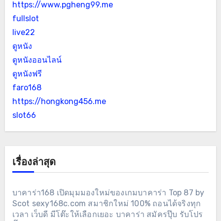
https://www.pgheng99.me
fullslot
live22
ดูหนัง
ดูหนังออนไลน์
ดูหนังฟรี
faro168
https://hongkong456.me
slot66
เรื่องล่าสุด
บาคาร่า168 เปิดมุมมองใหม่ของเกมบาคาร่า Top 87 by
Scot sexy168c.com สมาชิกใหม่ 100% ถอนได้จริงทุก
เวลา เว็บดี มีโต๊ะให้เลือกเยอะ บาคาร่า สมัครปุ๊บ รับโปร