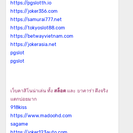
https://pgslotth.io
https://joker356.com
https://samurai777.net
https://tokyoslot88.com
https://betwayvietnam.com
https://jokerasia.net
pgslot
pgslot
เว็บคาสิโนน่าเล่น ทั้ง
สล็อต
และ
บาคาร่า
ตึงจริง
แตกบ่อยมาก
918kiss
https://www.madoohd.com
sagame
https://joker123auto.com