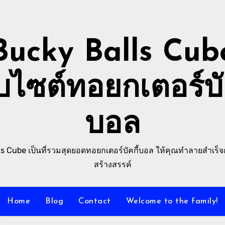
Bucky Balls Cub
็บไซต์ทอยกเตอร์บัค
บอล
s Cube เป็นที่รวมสุดยอดทอยกเตอร์บัคกี้บอล ให้คุณทำลายสำเร็
สร้างสรรค์
Home
Blog
Contact
Welcome to the family!