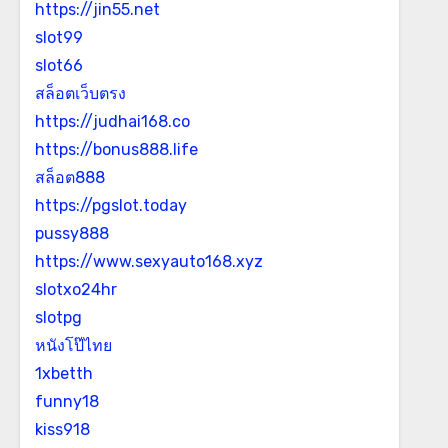
https://jin55.net
slot99
slot66
สล็อตเว็บตรง
https://judhai168.co
https://bonus888.life
สล็อต888
https://pgslot.today
pussy888
https://www.sexyauto168.xyz
slotxo24hr
slotpg
หนังโป๊ไทย
1xbetth
funny18
kiss918