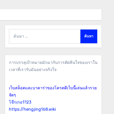
ค้นหา
สำหรับ:
การบรรลุเป้าหมายมักมากับการตัดสินใจของเราใน
เวลาที่เรารับมันอย่างจริงใจ
เว็บสล็อตและบาคาร่าของโครตดีเว็บนี้เล่นแล้วรวย
จัดๆ
โจ๊กเกอร์123
https://hengjing168.wiki