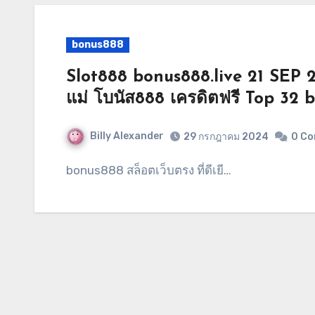
bonus888
Slot888 bonus888.live 21 SEP 
แม่ โบนัส888 เครดิตฟรี Top 32 b
Billy Alexander
29 กรกฎาคม 2024
0 C
bonus888 สล็อตเว็บตรง ที่ดีเยี…