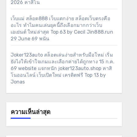
2026 คาสิโน
เว็บแม่ สล็อต888 เว็บแตกง่าย สล็อตเว็บตรงคือ
อะไร ทำไมคนเล่นยุคนี้ถึงเลือกมากกว่าเว็บ
เอเย่นต์ ใหม่ล่าสุด Top 63 by Cecil Jin888.run
29 June 69 พนัน
Joker123auto สล็อตเล่นง่ายสำหรับมือใหม่ เริ่ม
ยังไงให้เข้าใจเกมและเลือกค่ายได้ถูกทาง 15 ก.ค.
69 website แจกหนัก joker123auto.shop คาสิ
โนออนไลน์ เว็บเปิดใหม่ เครดิตฟรี Top 13 by
Jonas
ความเห็นล่าสุด