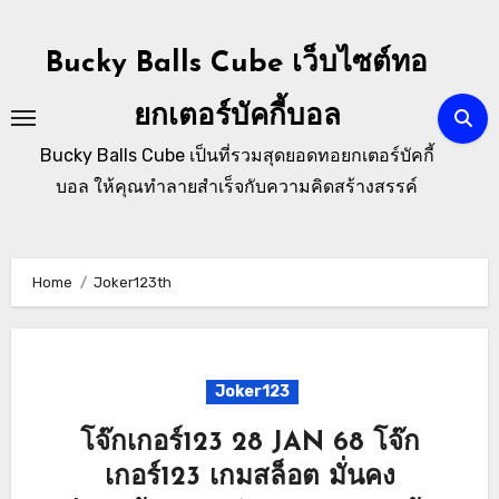
Skip
to
Bucky Balls Cube เว็บไซต์ทอ
content
ยกเตอร์บัคกี้บอล
Bucky Balls Cube เป็นที่รวมสุดยอดทอยกเตอร์บัคกี้
บอล ให้คุณทำลายสำเร็จกับความคิดสร้างสรรค์
Home
Joker123th
Joker123
โจ๊กเกอร์123 28 JAN 68 โจ๊ก
เกอร์123 เกมสล็อต มั่นคง