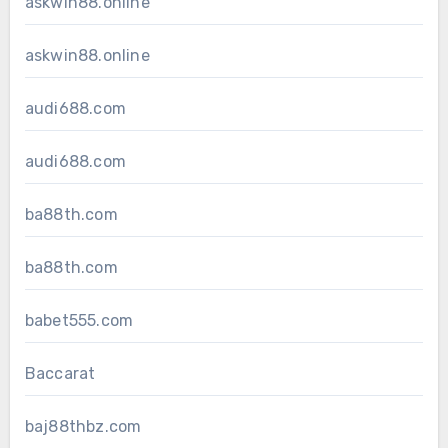
askwin88.online
askwin88.online
audi688.com
audi688.com
ba88th.com
ba88th.com
babet555.com
Baccarat
baj88thbz.com