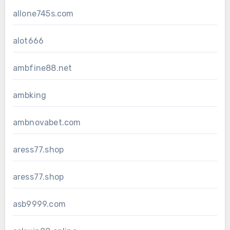
allone745s.com
alot666
ambfine88.net
ambking
ambnovabet.com
aress77.shop
aress77.shop
asb9999.com