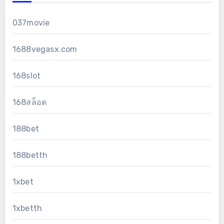
037movie
1688vegasx.com
168slot
168สล็อต
188bet
188betth
1xbet
1xbetth