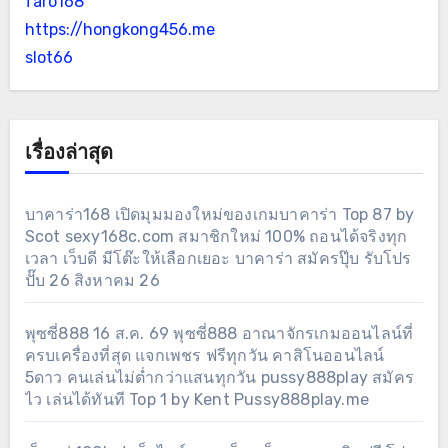
faro168
https://hongkong456.me
slot66
เรื่องล่าสุด
บาคาร่า168 เปิดมุมมองใหม่ของเกมบาคาร่า Top 87 by
Scot sexy168c.com สมาชิกใหม่ 100% ถอนได้จริงทุก
เวลา เว็บดี มีโต๊ะให้เลือกเยอะ บาคาร่า สมัครปุ๊บ รับโปร
ปั๊บ 26 สิงหาคม 26
พุซซี่888 16 ส.ค. 69 พุซซี่888 อาณาจักรเกมออนไลน์ที่
ครบเครื่องที่สุด แจกเพชร ฟรีทุกวัน คาสิโนออนไลน์
5ดาว คนเล่นไม่ต่ำกว่าแสนทุกวัน pussy888play สมัคร
ไว เล่นได้ทันที Top 1 by Kent Pussy888play.me