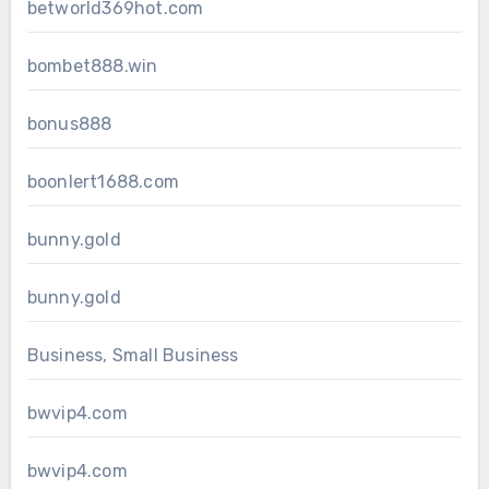
betworld369hot.com
bombet888.win
bonus888
boonlert1688.com
bunny.gold
bunny.gold
Business, Small Business
bwvip4.com
bwvip4.com