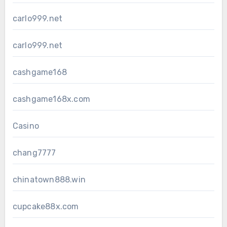
carlo999.net
carlo999.net
cashgame168
cashgame168x.com
Casino
chang7777
chinatown888.win
cupcake88x.com