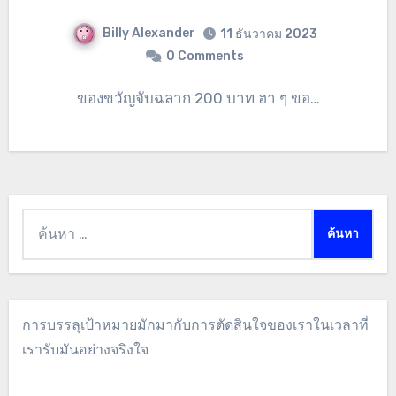
Billy Alexander
11 ธันวาคม 2023
0 Comments
ของขวัญจับฉลาก 200 บาท ฮา ๆ ขอ…
ค้นหา
สำหรับ:
การบรรลุเป้าหมายมักมากับการตัดสินใจของเราในเวลาที่
เรารับมันอย่างจริงใจ