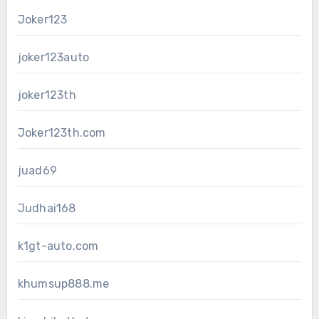
Joker123
joker123auto
joker123th
Joker123th.com
juad69
Judhai168
k1gt-auto.com
khumsup888.me