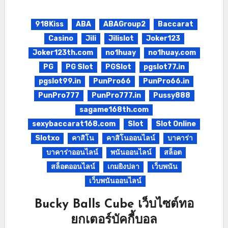
918Kiss
ABA
ABAGroup2
Baccarat
Casino
Jili
Jilislot
Joker123
Joker123th.com
no1huay
no1huay.com
PG
PG Slot
PGSlot
pgslot77.in
pgslot99.in
PunPro66
PunPro66.in
PunPro777
PunPro777.in
Pussy888
sagame168th.com
sexybaccarat168.com
Slot
Slot Online
Slotxo
คาสิโน
คาสิโนออนไลน์
บาคาร่า
บาคาร่าออนไลน์
พนันออนไลน์
สล็อต
สล็อตออนไลน์
เกมยิงปลา
เว็บพนัน
เว็บพนันออนไลน์
Bucky Balls Cube เว็บไซต์ทอ
ยกเตอร์บัคกี้บอล