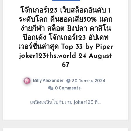
โจ๊กเกอร์123 เว็บสล็อตอันดับ 1
ระดับโลก คืนยอดเสีย50% แตก
ง่ายกีฬา สล็อต ยิงปลา คาสิโน
ป๊อกเด้ง โจ๊กเกอร์123 อัปเดท
เวอร์ชั่นล่าสุด Top 33 by Piper
joker123ths.world 24 August
67
Billy Alexander
30 กันยายน 2024
0 Comments
เพลิดเพลินไปกับเกม joker123 ที…