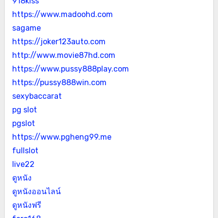
918kiss
https://www.madoohd.com
sagame
https://joker123auto.com
http://www.movie87hd.com
https://www.pussy888play.com
https://pussy888win.com
sexybaccarat
pg slot
pgslot
https://www.pgheng99.me
fullslot
live22
ดูหนัง
ดูหนังออนไลน์
ดูหนังฟรี