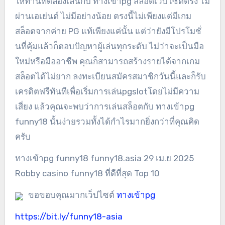
ให้ท่านทดลองเล่นกับ ทางเข้าpg สล็อตเว็บไซต์ตรง ไม่
ผ่านเอเย่นต์ ไม่มีอย่างน้อย ตรงนี้ไม่เพียงแต่มีเกม
สล็อตจากค่าย PG แท้เพียงแค่นั้น แต่ว่ายังมีโปรโมชั่
นที่คุ้มแล้วก็ตอบปัญหาผู้เล่นทุกระดับ ไม่ว่าจะเป็นมือ
ใหม่หรือมืออาชีพ คุณก็สามารถสร้างรายได้จากเกม
สล็อตได้ไม่ยาก ลงทะเบียนสมัครสมาชิกวันนี้และก็รับ
เครดิตฟรีทันทีเพื่อเริ่มการเล่นpgslotโดยไม่มีความ
เสี่ยง แล้วคุณจะพบว่าการเล่นสล็อตกับ ทางเข้าpg
funny18 นั้นง่ายรวมทั้งได้กำไรมากยิ่งกว่าที่คุณคิด
ครับ
ทางเข้าpg funny18 funny18.asia 29 เม.ย 2025
Robby casino funny18 ที่ดีที่สุด Top 10
ขอขอบคุณมากเว็ปไซต์
ทางเข้าpg
https://bit.ly/funny18-asia