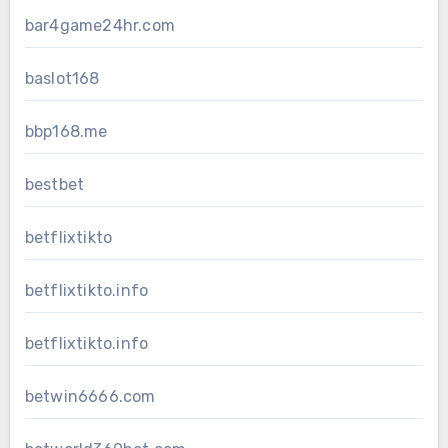
bar4game24hr.com
baslot168
bbp168.me
bestbet
betflixtikto
betflixtikto.info
betflixtikto.info
betwin6666.com