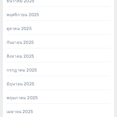
ธันวาคม 2025
พฤศจิกายน 2025
ตุลาคม 2025
กันยายน 2025
สิงหาคม 2025
กรกฎาคม 2025
มิถุนายน 2025
พฤษภาคม 2025
เมษายน 2025