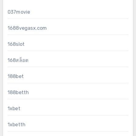
037movie
1688vegasx.com
168slot
168สล็อต
188bet
188betth
1xbet
1xbetth