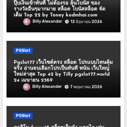
ปุ๊บเงินเข้าทันที ไม่ต้องรอ ลุ้นโบนัส ของ
รางวัลอื่นๆมากมาย สล็อต โบนัสสล็อต จัด
เต็ม Top 22 by Toney kodmhai.com
Billy Alexander
12 มิถุนายน 2026
PGSlot
Pgslot77 เว็บไซต์ตรง สล็อต โปรแบบไหนคุ้ม
จริง อ่านจบเลือกโปรเป็นทันที พนัน เว็บใหญ่
ใหม่ล่าสุด Top 42 by Tilly pgslot77.world
24 เมษายน 2569
Billy Alexander
7 พฤษภาคม 2026
PGSlot