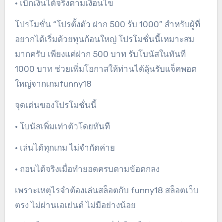
• เบิกเงินได้จริงตามเงื่อนไข
โปรโมชั่น “โปรตั้งตัว ฝาก 500 รับ 1000” สำหรับผู้ที่
อยากได้เริ่มด้วยทุนก้อนใหญ่ โปรโมชั่นนี้เหมาะสม
มากครับ เพียงแค่ฝาก 500 บาท รับโบนัสในทันที
1000 บาท ช่วยเพิ่มโอกาสให้ท่านได้ลุ้นรับแจ็คพอต
ใหญ่จากเกมfunny18
จุดเด่นของโปรโมชั่นนี้
• โบนัสเพิ่มเท่าตัวโดยทันที
• เล่นได้ทุกเกม ไม่จำกัดค่าย
• ถอนได้จริงเมื่อทำยอดครบตามข้อตกลง
เพราะเหตุไรจำต้องเล่นสล็อตกับ funny18 สล็อตเว็บ
ตรง ไม่ผ่านเอเย่นต์ ไม่มีอย่างน้อย