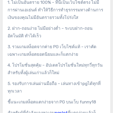
1. ไม่เป็นอันตราย 100% – ที่นี่เป็นเว็บไซต์ตรง ไม่มี
การผ่านเอเย่นต์ ทำให้วิธีการทำธุรกรรมทางด้านการ
เงินของคุณไม่มีอันตรายรวมทั้งโปร่งใส
2. ฝาก-ถอนง่าย ไม่มีอย่างต่ำ – ระบบฝาก-ถอน
อัตโนมัติ ทำได้เร็ว
3. รวมเกมสล็อตจากค่าย PG เว็บไซต์แท้ – เราคัด
เฉพาะเกมสล็อตยอดนิยมและก็แตกง่าย
4. โปรโมชั่นสุดคุ้ม – อัปเดตโปรโมชั่นใหม่ทุกวี่ทุกวัน
สำหรับทั้งผู้เล่นเก่าแล้วก็ใหม่
5. รองรับการเล่นผ่านมือถือ – เล่นทางเข้าpgได้ทุกที่
ทุกเวลา
ชี้แนะเกมสล็อตแตกง่ายจาก PG บนเว็บ funny18
สำหรับผู้ที่กำลังมองหาเกม
pgslot
ที่แตกง่ายแล้วก็