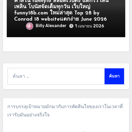
คาสิโน funny18 สล็อตเว็บดัง แตกไว เล่น
เพลิน โบนัสจัดเต็มทุกวัน เว็บใหญ่
funny18b.com ใหม่ล่าสุด Top 28 by
Conrad 18 websiteแตกง่าย June 2026
Billy Alexander
1 เมษายน 2026
ค้นหา
สำหรับ:
การบรรลุเป้าหมายมักมากับการตัดสินใจของเราในเวลาที่
เรารับมันอย่างจริงใจ