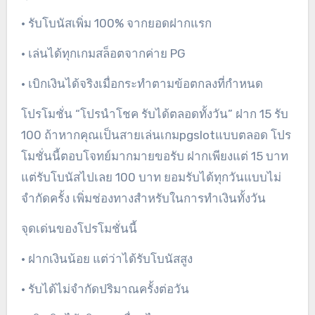
• รับโบนัสเพิ่ม 100% จากยอดฝากแรก
• เล่นได้ทุกเกมสล็อตจากค่าย PG
• เบิกเงินได้จริงเมื่อกระทำตามข้อตกลงที่กำหนด
โปรโมชั่น “โปรนำโชค รับได้ตลอดทั้งวัน” ฝาก 15 รับ
100 ถ้าหากคุณเป็นสายเล่นเกมpgslotแบบตลอด โปร
โมชั่นนี้ตอบโจทย์มากมายขอรับ ฝากเพียงแต่ 15 บาท
แต่รับโบนัสไปเลย 100 บาท ยอมรับได้ทุกวันแบบไม่
จำกัดครั้ง เพิ่มช่องทางสำหรับในการทำเงินทั้งวัน
จุดเด่นของโปรโมชั่นนี้
• ฝากเงินน้อย แต่ว่าได้รับโบนัสสูง
• รับได้ไม่จำกัดปริมาณครั้งต่อวัน