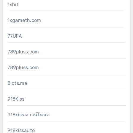
1xbit
1xgameth.com
77UFA
789pluss.com
789pluss.com
8lots.me
918Kiss
918kiss ดาวน์โหลด
918kissauto