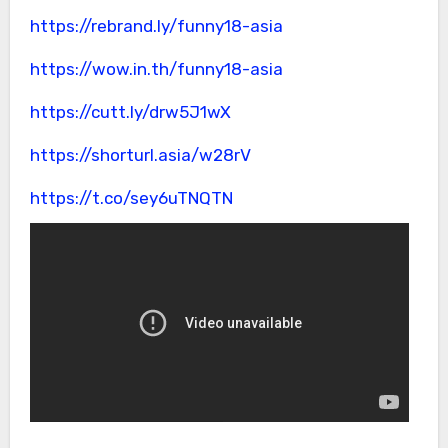
https://rebrand.ly/funny18-asia
https://wow.in.th/funny18-asia
https://cutt.ly/drw5J1wX
https://shorturl.asia/w28rV
https://t.co/sey6uTNQTN