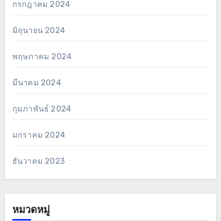
กรกฎาคม 2024
มิถุนายน 2024
พฤษภาคม 2024
มีนาคม 2024
กุมภาพันธ์ 2024
มกราคม 2024
ธันวาคม 2023
หมวดหมู่