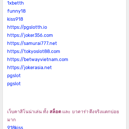
1xbetth
funny18
kiss918
https://pgslotth.io
https://joker356.com
https://samurai777.net
https://tokyoslot88.com
https://betwayvietnam.com
https://jokerasia.net
pgslot
pgslot
เว็บคาสิโนน่าเล่น ทั้ง
สล็อต
และ
บาคาร่า
ตึงจริงแตกบ่อย
มาก
918kiss