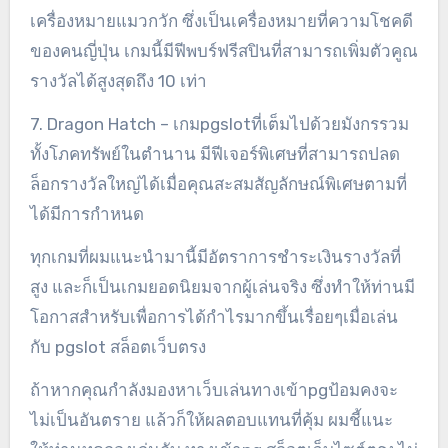
เครื่องหมายแมวกวัก ซึ่งเป็นเครื่องหมายที่ความโชคดี
ของคนญี่ปุ่น เกมนี้มีฟีพบร์ฟรีสปินที่สามารถเพิ่มตัวคูณ
รางวัลได้สูงสุดถึง 10 เท่า
7. Dragon Hatch – เกมpgslotที่เต็มไปด้วยมังกรรวม
ทั้งโภคทรัพย์ในตำนาน มีฟีเจอร์พิเศษที่สามารถปลด
ล็อกรางวัลใหญ่ได้เมื่อคุณสะสมสัญลักษณ์พิเศษตามที่
ได้มีการกำหนด
ทุกเกมที่ผมแนะนำมานี้มีอัตราการชำระเงินรางวัลที่
สูง และก็เป็นเกมยอดนิยมจากผู้เล่นจริง ซึ่งทำให้ท่านมี
โอกาสสำหรับเพื่อการได้กำไรมากขึ้นเรื่อยๆเมื่อเล่น
กับ pgslot สล็อตเว็บตรง
ถ้าหากคุณกำลังมองหาเว็บเล่นทางเข้าpgป้อมคงจะ
ไม่เป็นอันตราย แล้วก็ให้ผลตอบแทนที่คุ้ม ผมชี้แนะ