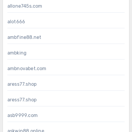
allone745s.com
alot666
ambfine88.net
ambking
ambnovabet.com
aress77.shop
aress77.shop
asb9999.com
askwin88.online