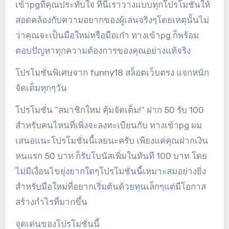
เข้าpgที่คุณประทับใจ ที่นี่เราวางแบบทุกโปรโมชั่นให้
สอดคล้องกับความอยากของผู้เล่นจริงๆโดยเหตุนั้นไม่
ว่าคุณจะเป็นมือใหม่หรือมือเก๋า ทางเข้าpg ก็พร้อม
ตอบปัญหาทุกความต้องการของคุณอย่างแท้จริง
โปรโมชั่นพิเศษจาก funny18 สล็อตเว็บตรง แจกหนัก
จัดเต็มทุกๆวัน
โปรโมชั่น “สมาชิกใหม่ คุ้มจัดเต็ม!” ฝาก 50 รับ 100
สำหรับคนไหนที่เพิ่งจะลงทะเบียนกับ ทางเข้าpg ผม
เสนอแนะโปรโมชั่นนี้เลยนะครับ เพียงแค่คุณฝากเงิน
หนแรก 50 บาท ก็รับโบนัสเพิ่มในทันที 100 บาท โดย
ไม่มีเงื่อนไขยุ่งยากใดๆโปรโมชั่นนี้เหมาะสมอย่างยิ่ง
สำหรับมือใหม่ที่อยากเริ่มต้นด้วยทุนเล็กๆแต่มีโอกาส
สร้างกำไรที่มากขึ้น
จุดเด่นของโปรโมชั่นนี้