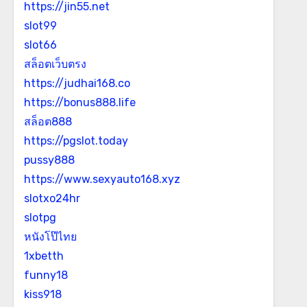
https://jin55.net
slot99
slot66
สล็อตเว็บตรง
https://judhai168.co
https://bonus888.life
สล็อต888
https://pgslot.today
pussy888
https://www.sexyauto168.xyz
slotxo24hr
slotpg
หนังโป๊ไทย
1xbetth
funny18
kiss918