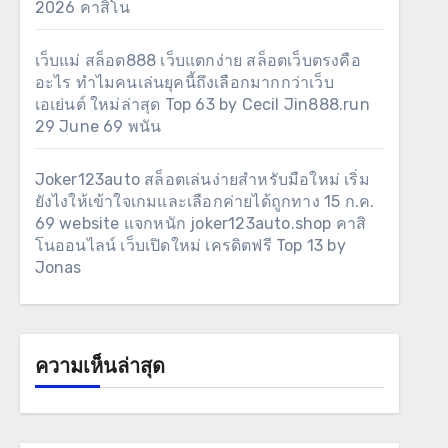
2026 คาสิโน
เว็บแม่ สล็อต888 เว็บแตกง่าย สล็อตเว็บตรงคือ
อะไร ทำไมคนเล่นยุคนี้ถึงเลือกมากกว่าเว็บ
เอเย่นต์ ใหม่ล่าสุด Top 63 by Cecil Jin888.run
29 June 69 พนัน
Joker123auto สล็อตเล่นง่ายสำหรับมือใหม่ เริ่ม
ยังไงให้เข้าใจเกมและเลือกค่ายได้ถูกทาง 15 ก.ค.
69 website แจกหนัก joker123auto.shop คาสิ
โนออนไลน์ เว็บเปิดใหม่ เครดิตฟรี Top 13 by
Jonas
ความเห็นล่าสุด