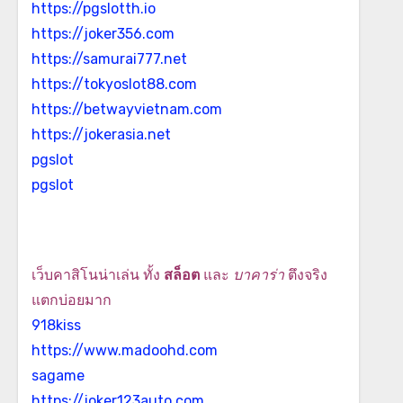
https://pgslotth.io
https://joker356.com
https://samurai777.net
https://tokyoslot88.com
https://betwayvietnam.com
https://jokerasia.net
pgslot
pgslot
เว็บคาสิโนน่าเล่น ทั้ง
สล็อต
และ
บาคาร่า
ตึงจริง
แตกบ่อยมาก
918kiss
https://www.madoohd.com
sagame
https://joker123auto.com