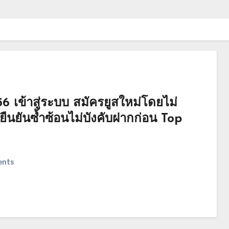
6 เข้าสู่ระบบ สมัครยูสใหม่โดยไม่
ยืนยันซ้ำซ้อนไม่บังคับฝากก่อน Top
ents