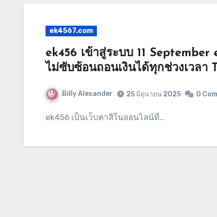
ek4567.com
ek456 เข้าสู่ระบบ 11 Septembe
ไม่ซับซ้อนถอนเงินได้ทุกช่วงเวลา
Billy Alexander
25 มิถุนายน 2025
0 Co
ek456 เป็นเว็บคาสิโนออนไลน์ที่…