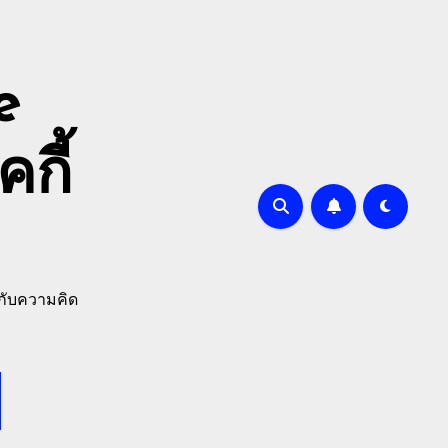
e
กี้
จกับความคิด