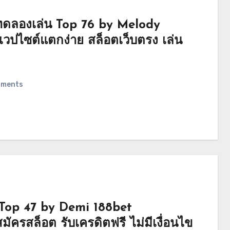
 ทดลองเล่น Top 76 by Melody
เวปไซต์แตกง่าย สล็อตเว็บตรง เล่น
mments
 Top 47 by Demi 188bet
ครสล็อต รับเครดิตฟรี ไม่มีเงื่อนไข