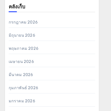
คลังเก็บ
กรกฎาคม 2026
มิถุนายน 2026
พฤษภาคม 2026
เมษายน 2026
มีนาคม 2026
กุมภาพันธ์ 2026
มกราคม 2026