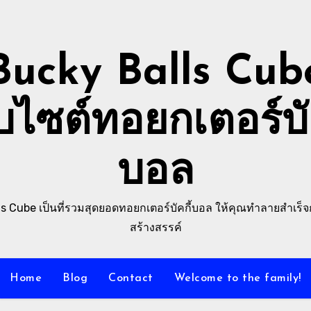
Bucky Balls Cub
็บไซต์ทอยกเตอร์บัค
บอล
s Cube เป็นที่รวมสุดยอดทอยกเตอร์บัคกี้บอล ให้คุณทำลายสำเร็
สร้างสรรค์
Home
Blog
Contact
Welcome to the family!