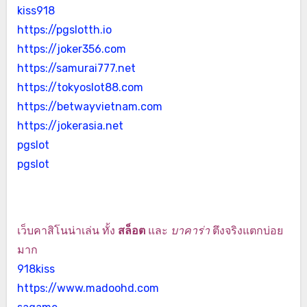
kiss918
https://pgslotth.io
https://joker356.com
https://samurai777.net
https://tokyoslot88.com
https://betwayvietnam.com
https://jokerasia.net
pgslot
pgslot
เว็บคาสิโนน่าเล่น ทั้ง
สล็อต
และ
บาคาร่า
ตึงจริงแตกบ่อย
มาก
918kiss
https://www.madoohd.com