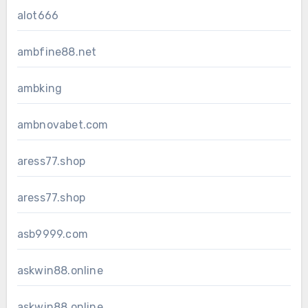
alot666
ambfine88.net
ambking
ambnovabet.com
aress77.shop
aress77.shop
asb9999.com
askwin88.online
askwin88.online