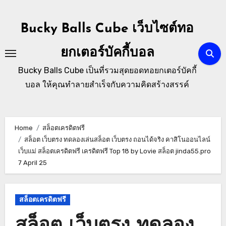
Skip
to
Bucky Balls Cube เว็บไซต์ทอ
content
ยกเตอร์บัคกี้บอล
Bucky Balls Cube เป็นที่รวมสุดยอดทอยกเตอร์บัคกี้
บอล ให้คุณทำลายสำเร็จกับความคิดสร้างสรรค์
Home
สล็อตเครดิตฟรี
สล็อต เว็บตรง ทดลองเล่นสล็อต เว็บตรง ถอนได้จริง คาสิโนออนไลน์
เว็บแม่ สล็อตเครดิตฟรี เครดิตฟรี Top 18 by Lovie สล็อต jinda55.pro
7 April 25
สล็อตเครดิตฟรี
สล็อต เว็บตรง ทดลอง