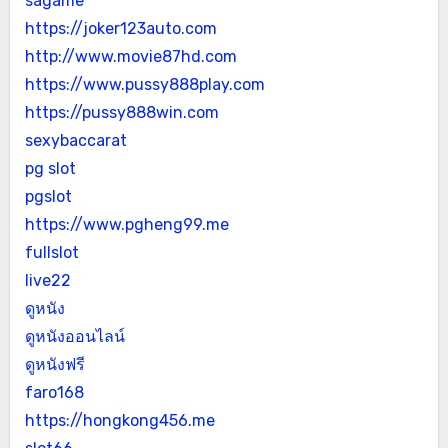
sagame
https://joker123auto.com
http://www.movie87hd.com
https://www.pussy888play.com
https://pussy888win.com
sexybaccarat
pg slot
pgslot
https://www.pgheng99.me
fullslot
live22
ดูหนัง
ดูหนังออนไลน์
ดูหนังฟรี
faro168
https://hongkong456.me