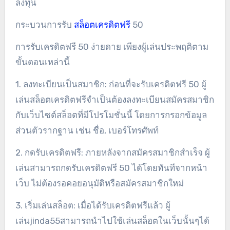
ลงทุน
กระบวนการรับ
สล็อตเครดิตฟรี
50
การรับเครดิตฟรี 50 ง่ายดาย เพียงผู้เล่นประพฤติตาม
ขั้นตอนเหล่านี้
1. ลงทะเบียนเป็นสมาชิก: ก่อนที่จะรับเครดิตฟรี 50 ผู้
เล่นสล็อตเครดิตฟรีจำเป็นต้องลงทะเบียนสมัครสมาชิก
กับเว็บไซต์สล็อตที่มีโปรโมชั่นนี้ โดยการกรอกข้อมูล
ส่วนตัวรากฐาน เช่น ชื่อ, เบอร์โทรศัพท์
2. กดรับเครดิตฟรี: ภายหลังจากสมัครสมาชิกสำเร็จ ผู้
เล่นสามารถกดรับเครดิตฟรี 50 ได้โดยทันทีจากหน้า
เว็บ ไม่ต้องรอคอยอนุมัติหรือสมัครสมาชิกใหม่
3. เริ่มเล่นสล็อต: เมื่อได้รับเครดิตฟรีแล้ว ผู้
เล่นjinda55สามารถนำไปใช้เล่นสล็อตในเว็บนั้นๆได้