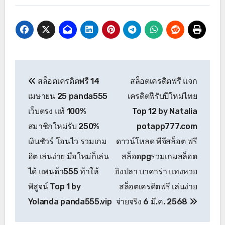
แนะแนว
สล็อตเครดิตฟรี 14
สล็อตเครดิตฟรี แจก
เรื่อง
เมษายน 25 panda555
เครดิตฟีรับปีใหม่ไทย
เว็บตรง แท้ 100%
Top 12 by Natalia
สมาชิกใหม่รับ 250%
potapp777.com
เงินชัวร์ โอนไว รวมเกม
ดาวน์โหลด พีจีสล็อต ฟรี
ฮิต เล่นง่าย มือใหม่ก็เล่น
สล็อตpgรวมเกมสล็อต
ได้ แพนด้า555 ท้าให้
ยิงปลา บาคาร่า แทงหวย
พิสูจน์ Top 1 by
สล็อตเครดิตฟรี เล่นง่าย
Yolanda panda555.vip
จ่ายจริง 6 มี.ค. 2568