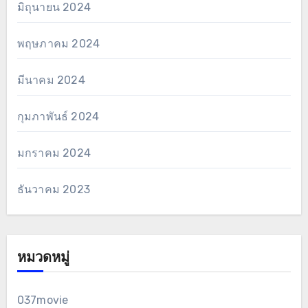
มิถุนายน 2024
พฤษภาคม 2024
มีนาคม 2024
กุมภาพันธ์ 2024
มกราคม 2024
ธันวาคม 2023
หมวดหมู่
037movie