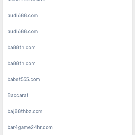
audi688.com
audi688.com
ba88th.com
ba88th.com
babet555.com
Baccarat
baj88thbz.com
bar4game24hr.com