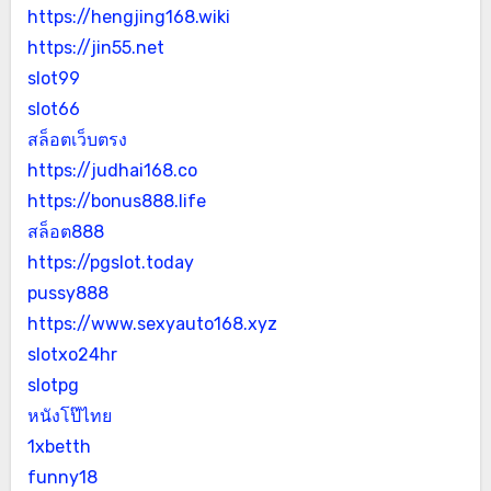
https://hengjing168.wiki
https://jin55.net
slot99
slot66
สล็อตเว็บตรง
https://judhai168.co
https://bonus888.life
สล็อต888
https://pgslot.today
pussy888
https://www.sexyauto168.xyz
slotxo24hr
slotpg
หนังโป๊ไทย
1xbetth
funny18