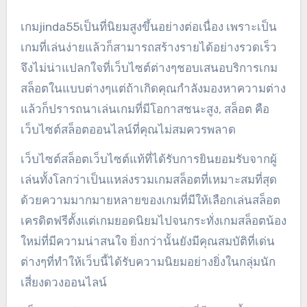
เกมjinda55เป็นที่นิยมสูงขึ้นอย่างต่อเนื่อง เพราะเป็น
เกมที่เล่นง่ายแล้วก็สามารถสร้างรายได้อย่างรวดเร็ว
จึงไม่น่าแปลกใจที่เว็บไซต์ต่างๆชอบเสนอบริการเกม
สล็อตในแบบต่างๆแต่ถ้าเกิดคุณกำลังมองหาความต่าง
แล้วก็ปรารถนาเล่นเกมที่มีโอกาสชนะสูง, สล็อต คือ
เว็บไซต์สล็อตออนไลน์ที่คุณไม่สมควรพลาด
เว็บไซต์สล็อตเว็บไซต์แท้ที่ได้รับการยินยอมรับจากผู้
เล่นทั้งโลกว่าเป็นแหล่งรวมเกมสล็อตที่เหมาะสมที่สุด
ด้วยความมากมายหลายของเกมที่มีให้เลือกเล่นสล็อต
เครดิตฟรีตั้งแต่เกมยอดนิยมไปจนกระทั่งเกมสล็อตน้อง
ใหม่ที่มีความน่าสนใจ ยิ่งกว่านั้นยังมีคุณสมบัติที่เด่น
ต่างๆที่ทำให้เว็บนี้ได้รับความนิยมอย่างยิ่งในกลุ่มนัก
เสี่ยงดวงออนไลน์