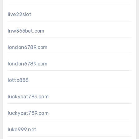
live22slot
lnw365bet.com
london6789.com
london6789.com
lotto888
luckycat789.com
luckycat789.com
luke999.net