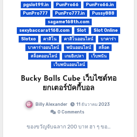
pgslot99.in
PunPro66
PunPro66.in
PunPro777
PunPro777.in
Pussy888
sagame168th.com
sexybaccarat168.com
Slot
Slot Online
Slotxo
คาสิโน
คาสิโนออนไลน์
บาคาร่า
บาคาร่าออนไลน์
พนันออนไลน์
สล็อต
สล็อตออนไลน์
เกมยิงปลา
เว็บพนัน
เว็บพนันออนไลน์
Bucky Balls Cube เว็บไซต์ทอ
ยกเตอร์บัคกี้บอล
Billy Alexander
11 ธันวาคม 2023
0 Comments
ของขวัญจับฉลาก 200 บาท ฮา ๆ ขอ…