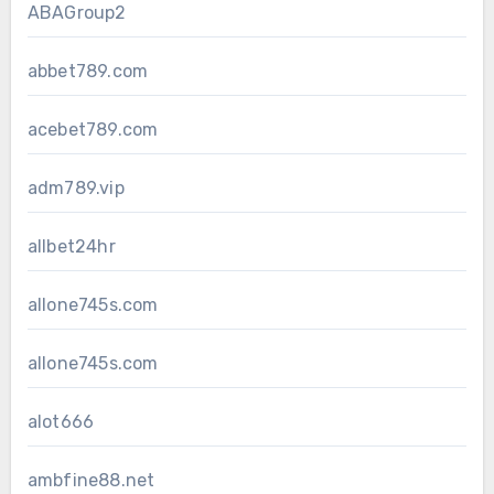
ABAGroup2
abbet789.com
acebet789.com
adm789.vip
allbet24hr
allone745s.com
allone745s.com
alot666
ambfine88.net