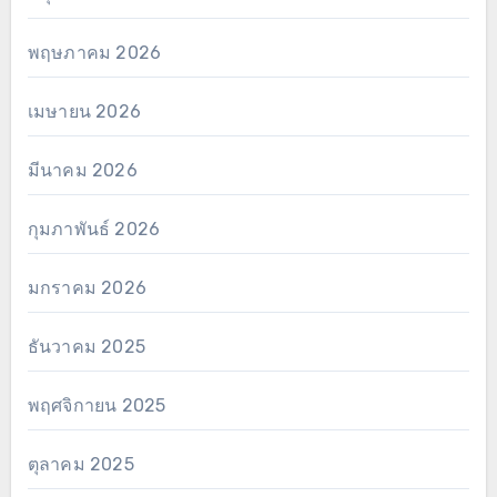
พฤษภาคม 2026
เมษายน 2026
มีนาคม 2026
กุมภาพันธ์ 2026
มกราคม 2026
ธันวาคม 2025
พฤศจิกายน 2025
ตุลาคม 2025