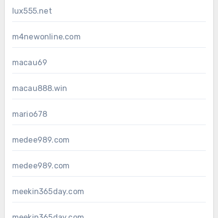
lux555.net
m4newonline.com
macau69
macau888.win
mario678
medee989.com
medee989.com
meekin365day.com
meekin365day.com