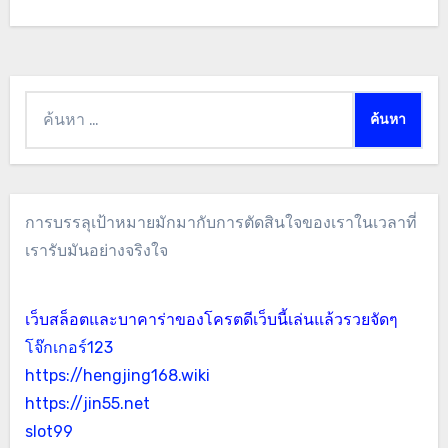
ค้นหา
สำหรับ:
การบรรลุเป้าหมายมักมากับการตัดสินใจของเราในเวลาที่
เรารับมันอย่างจริงใจ
เว็บสล็อตและบาคาร่าของโครตดีเว็บนี้เล่นแล้วรวยจัดๆ
โจ๊กเกอร์123
https://hengjing168.wiki
https://jin55.net
slot99