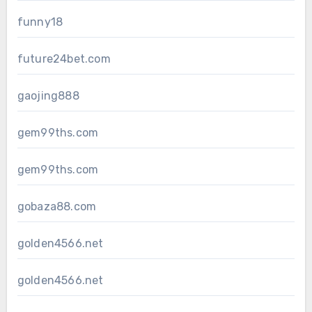
funny18
future24bet.com
gaojing888
gem99ths.com
gem99ths.com
gobaza88.com
golden4566.net
golden4566.net