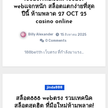
webแจกหนัก สล็อตแตกง่ายที่สุด
ปีนี้ ห้ามพลาด 27 OCT 25
casino online
Billy Alexander
15 สิงหาคม 2025
0 Comments
188betth เว็บตรง ที่กำลังมาแรง…
jinda888
สล็อต888 webตรง รวมเทคนิค
สล็อตสุดฮิต ที่มือใหม่ห้ามพลาด!