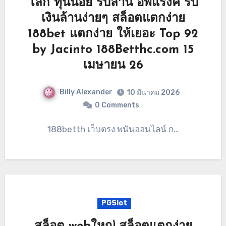
โลก ทุนน้อย รับล้าน อัพแรงค์ รับ
เงินล้านง่ายๆ สล็อตแตกง่าย
188bet แตกง่าย ให้เยอะ Top 92
by Jacinto 188Betthc.com 15
เมษายน 26
Billy Alexander
10 มีนาคม 2026
0 Comments
188betth เว็บตรง พนันออนไลน์ ก…
PGSlot