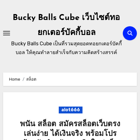
Skip
to
Bucky Balls Cube เว็บไซต์ทอ
content
ยกเตอร์บัคกี้บอล
Bucky Balls Cube เป็นที่รวมสุดยอดทอยกเตอร์บัคกี้
บอล ให้คุณทำลายสำเร็จกับความคิดสร้างสรรค์
Home
สล็อต
alot666
พนัน สล็อต สมัครสล็อตเว็บตรง
เล่นง่าย ได้เงินจริง พร้อมโปร