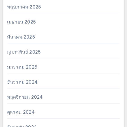
พฤษภาคม 2025
เมษายน 2025
มีนาคม 2025
กุมภาพันธ์ 2025
มกราคม 2025
ธันวาคม 2024
พฤศจิกายน 2024
ตุลาคม 2024