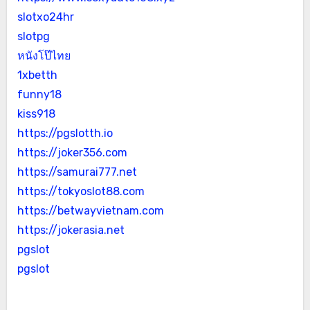
slotxo24hr
slotpg
หนังโป๊ไทย
1xbetth
funny18
kiss918
https://pgslotth.io
https://joker356.com
https://samurai777.net
https://tokyoslot88.com
https://betwayvietnam.com
https://jokerasia.net
pgslot
pgslot