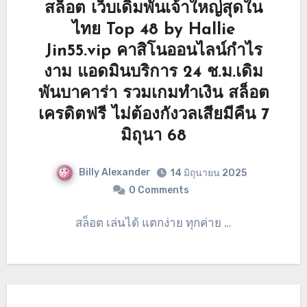
สล็อต เว็บเดิมพันเจ้าใหญ่สุดใน
ไทย Top 48 by Hallie
Jin55.vip คาสิโนออนไลน์กำไร
งาม แอดมินบริการ 24 ช.ม.เดิม
พันบาคาร่า รวมเกมทำเงิน สล็อต
เครดิตฟรี ไม่ต้องกังวลเสียมีคืน 7
มิถุนา 68
Billy Alexander
14 มิถุนายน 2025
0 Comments
สล็อต เล่นได้ แตกง่าย ทุกค่าย …