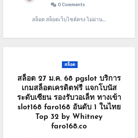
0 Comments
สล็อต สล็อตเว็บไซต์ตรง ไม่ผ่าน…
สล็อต
สล็อต 27 ม.ค. 68 pgslot บริการ
เกมสล็อตเครดิตฟรี แจกโบนัส
ระดับเซียน รองรับวอเล็ท ทางเข้า
slot168 faro168 อันดับ 1 ในไทย
Top 32 by Whitney
faro168.co