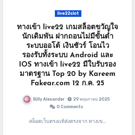
live22slot
ทางเข้า live22 เกมสล็อตขวัญใจ
นักเดิมพัน ฝากถอนไม่มีขั้นต่ำ
ระบบออโต้ เงินชัวร์ โอนไว
รองรับทั้งระบบ Android และ
IOS ทางเข้า live22 มีใบรับรอง
มาตรฐาน Top 20 by Kareem
Fakear.com 12 ก.ค. 25
Billy Alexander
29 พฤษภาคม 2025
0 Comments
สล็อตเว็บตรงแท้ส่งตรงจาก ทางเข…