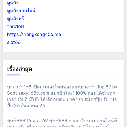
ดูหนัง
ดูหนังออนไลน์
ดูหนังฟรี
faro168
https://hongkong456.me
slot66
เรื่องล่าสุด
บาคาร่า168 เปิดมุมมองใหม่ของเกมบาคาร่า Top 87 by
Scot sexy168c.com สมาชิกใหม่ 100% ถอนได้จริงทุก
เวลา เว็บดี มีโต๊ะให้เลือกเยอะ บาคาร่า สมัครปุ๊บ รับโปร
ปั๊บ 26 สิงหาคม 26
พุซซี่888 16 ส.ค. 69 พุซซี่888 อาณาจักรเกมออนไลน์ที่
ครบเครื่องที่สุด แจกเพชร ฟรีทุกวัน คาสิโนออนไลน์