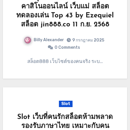
คาสิโนออนไลน์ เว็บแม่ สล็อต
ทดลองเล่น Top 43 by Ezequiel
สล็อต jin888.co 11 ก.ย. 2568
Billy Alexander
9 กรกฎาคม 2025
0 Comments
สล็อต888 เว็บไซต์ของคนจริง ระบ…
Slot
Slot เว็บที่คนรักสล็อตห้ามพลาด
รองรับภาษาไทย เหมาะกับคน