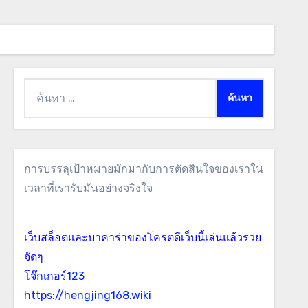
ค้นหา
สำหรับ:
การบรรลุเป้าหมายมักมากับการตัดสินใจของเราใน
เวลาที่เรารับมันอย่างจริงใจ
เว็บสล็อตและบาคาร่าของโครตดีเว็บนี้เล่นแล้วรวย
จัดๆ
โจ๊กเกอร์123
https://hengjing168.wiki