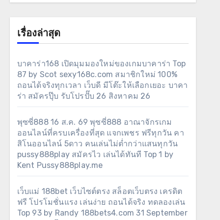
เรื่องล่าสุด
บาคาร่า168 เปิดมุมมองใหม่ของเกมบาคาร่า Top
87 by Scot sexy168c.com สมาชิกใหม่ 100%
ถอนได้จริงทุกเวลา เว็บดี มีโต๊ะให้เลือกเยอะ บาคา
ร่า สมัครปุ๊บ รับโปรปั๊บ 26 สิงหาคม 26
พุซซี่888 16 ส.ค. 69 พุซซี่888 อาณาจักรเกม
ออนไลน์ที่ครบเครื่องที่สุด แจกเพชร ฟรีทุกวัน คา
สิโนออนไลน์ 5ดาว คนเล่นไม่ต่ำกว่าแสนทุกวัน
pussy888play สมัครไว เล่นได้ทันที Top 1 by
Kent Pussy888play.me
เว็บแม่ 188bet เว็บไซต์ตรง สล็อตเว็บตรง เครดิต
ฟรี โปรโมชั่นแรง เล่นง่าย ถอนได้จริง ทดลองเล่น
Top 93 by Randy 188bets4.com 31 September