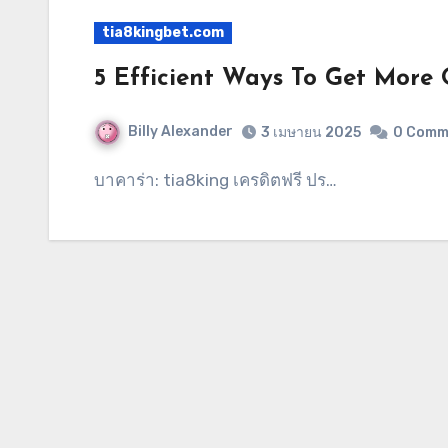
tia8kingbet.com
5 Efficient Ways To Get More 
Billy Alexander
3 เมษายน 2025
0 Comm
บาคาร่า: tia8king เครดิตฟรี ปร…