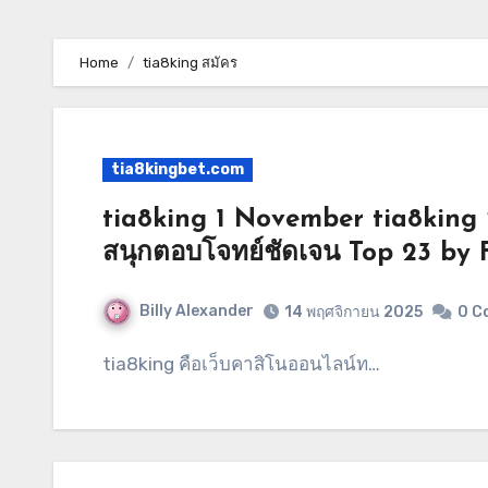
Home
tia8king สมัคร
tia8kingbet.com
tia8king 1 November tia8king สม
สนุกตอบโจทย์ชัดเจน Top 23 by 
Billy Alexander
14 พฤศจิกายน 2025
0 C
tia8king คือเว็บคาสิโนออนไลน์ท…