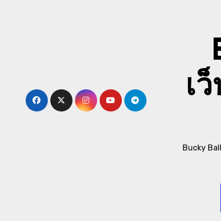
Skip
to
content
เว
Bucky Ball