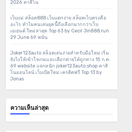
2026 คาสิโน
เว็บแม่ สล็อต888 เว็บแตกง่าย สล็อตเว็บตรงคือ
อะไร ทำไมคนเล่นยุคนี้ถึงเลือกมากกว่าเว็บ
เอเย่นต์ ใหม่ล่าสุด Top 63 by Cecil Jin888.run
29 June 69 พนัน
Joker123auto สล็อตเล่นง่ายสำหรับมือใหม่ เริ่ม
ยังไงให้เข้าใจเกมและเลือกค่ายได้ถูกทาง 15 ก.ค.
69 website แจกหนัก joker123auto.shop คาสิ
โนออนไลน์ เว็บเปิดใหม่ เครดิตฟรี Top 13 by
Jonas
ความเห็นล่าสุด