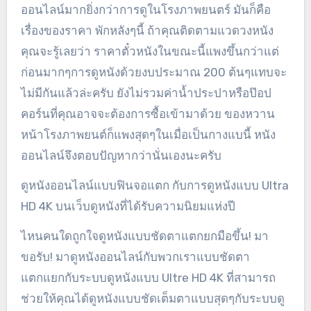
ออนไลน์มากยิ่งกว่าการดูในโรงภาพยนตร์ มันก็คือ
เรื่องของราคา พักหลังๆนี้ ถ้าคุณติดตามแวดวงหนัง
คุณจะรู้เลยว่า ราคาตั๋วหนังในขณะนี้แพงขึ้นกว่าแต่
ก่อนมากๆการดูหนังด้วยงบประมาณ 200 ต้นๆแทบจะ
ไม่มีกันแล้วล่ะครับ ยังไม่รวมค่าน้ำประปาหรือป๊อป
คอร์นที่คุณอาจจะต้องการซื้อเข้ามาด้วย ของหวาน
หน้าโรงภาพยนต์ก็แพงสุดๆในเมื่อเป็นกางแบนี้ หนัง
ออนไลน์จึงตอบปัญหากว่านั่นเองนะครับ
ดูหนังออนไลน์แบบฟินจอแตก กับการดูหนังแบบ Ultra
HD 4K บนเว็บดูหนังที่ได้รับความนิยมแห่งปี
ไหนคนใดถูกใจดูหนังแบบชัดตาแตกยกมือขึ้น! มา
ขอรับ! มาดูหนังออนไลน์กับพวกเราแบบชัดตา
แตกแยกกับระบบดูหนังแบบ Ultre HD 4K ที่สามารถ
ช่วยให้คุณได้ดูหนังแบบชัดเต็มตาแบบสุดๆกับระบบดู