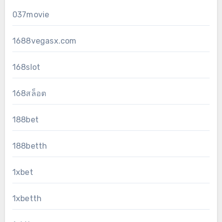
037movie
1688vegasx.com
168slot
168สล็อต
188bet
188betth
1xbet
1xbetth