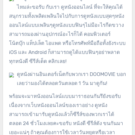
ไหมล่ะขอรับ กับเรา ดูหนังออนไลน์ ที่จะให้คุณได้
สนุกรวมทั้งเพลิดเพลินใจไปกับการดูหนังแบบสุดๆหนัง
ออนไลน์แบบเพลินๆดูหนังแบบฟินๆไม่มีอะไรกีดขวาง
สามารถมองผ่านอุปกรณ์อะไรก็ได้ คอมพิวเตอร์
โน้ตบุ๊ก แท็ปเล็ต ไอแพด หรือโทรศัพท์มือถือทั้งยังระบบ
iOS และ Android ก็สามารถดูได้แบบฟินๆอย่าพลาด
ทุกหนังดี ซีรีส์เด็ด คลิกเลย!
ดูหนังผ่านอินเตอร์เน็ตกับพวกเรา DOOMOVIE บอก
เลยว่ามองได้ตลอดวันตลอด 1 วัน มาดูกัน!
พร้อมจะมาหนังออนไลน์แบบมาราธอนกันรึยังขอรับ
เนื่องจากเว็บหนังออนไลน์ของเราอย่าง ดูหนัง
สามารถเข้ามารับดูหนังแล้วก็ซีรีส์ของพวกเราได้
ตลอด 24 ชั่วโมงเลยคะขอรับ หนังดี ซีรีส์ดัง ขนกันมา
เยอะแน่ๆ ถ้าคุณต้องการใช้เวลาวันหยุดหรือเวลา