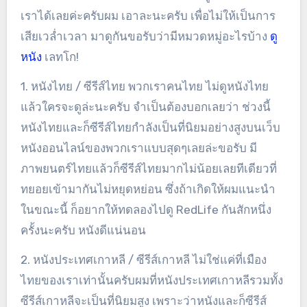
เราได้เลยค่ะครับผม เอาละนะครับ เพื่อไม่ให้เป็นการ
เสียเวล่ำเวลา มาดูกันขอรับว่ามีหมวดหมู่อะไรบ้าง
ดู
หนัง
เลทโก!
1. หนังไทย / ซีรีส์ไทย พวกเราคนไทย ไม่ดูหนังไทย
แล้วใครจะดูล่ะนะครับ จำเป็นต้องบอกเลยว่า ช่วงนี้
หนังไทยและก็ซีรีส์ไทยกำลังเป็นที่นิยมอย่างสูงบนเว็บ
หนังออนไลน์ของพวกเราแบบสุดๆเลยล่ะขอรับ มี
ภาพยนตร์ไทยแล้วก็ซีรีส์ไทยมากไม่น้อยเลยทีเดียวที่
ทยอยเข้ามากันไม่หยุดหย่อน ซึ่งถ้าเกิดให้ผมแนะนำ
ในขณะนี้ ก็อยากให้ทดลองไปดู RedLife กันสักหนึ่ง
ครั้งนะครับ หนังดีแน่นอน
2. หนังประเทศเกาหลี / ซีรีส์เกาหลี ไม่ใช่แค่ที่เมือง
ไทยของเราเท่านั้นครับผมที่หนังประเทศเกาหลีรวมทั้ง
ซีรีส์เกาหลีจะเป็นที่นิยมสูง เพราะว่าหนังและก็ซีรีส์