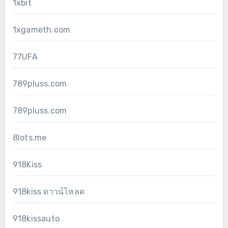
1xbit
1xgameth.com
77UFA
789pluss.com
789pluss.com
8lots.me
918Kiss
918kiss ดาวน์โหลด
918kissauto