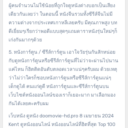
ผู้คนจำนวนไม่ใช้น้อยที่ถูกใจดูหนังต่างบอกเป็นเสียง
เดียวกันเลยว่า ในตอนนี้ หนังจีนรวมทั้งซีรีส์จีนไม่มี
ความต่างจากประเทศเกาหลีเลยครับ มีคุณภาพสูง บท
ดีเยี่ยมๆเรียกว่าพอดีแบบสุดๆแถมดาราหนังรุ่นใหม่ๆก็
เก่งกันมากๆด้วย
5. หนังการ์ตูน / ซีรีส์การ์ตูน เอาใจวัยรุ่นกันสักหน่อย
กับดูหนังการ์ตูนหรือซีรีส์การ์ตูนที่ไม่ว่าจะผ่านไปนาน
แค่ไหน ก็ฮิตติดอันดับตลอดเวลาแน่ๆครับผม ด้วยเหตุ
ว่าไม่ว่าใครก็ชอบหนังการ์ตูนหรือซีรีส์การ์ตูนแน่ๆ
เด็กดูได้ คนแก่ดูดี หนังการ์ตูนและซีรีส์การ์ตูนบน
เว็บไซต์หนังออนไลน์ของเราก็เยอะมาก มาเลือกมอง
กันได้เลยคะครับผม
เว็บหนัง ดูหนัง doomovie-hd.pro 8 เมษายน 2024
Kent ดูหนังออนไลน์ หนังออนไลน์ที่ฮิตที่สุด Top 100