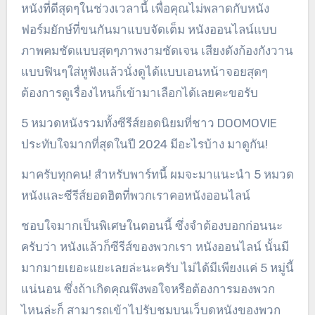
หนังที่ดีสุดๆในช่วงเวลานี้ เพื่อคุณไม่พลาดกับหนัง
ฟอร์มยักษ์ที่ขนกันมาแบบจัดเต็ม หนังออนไลน์แบบ
ภาพคมชัดแบบสุดๆภาพงามชัดเจน เสียงดังก้องกังวาน
แบบฟินๆใส่หูฟังแล้วนั่งดูได้แบบเอนหน้าจอยสุดๆ
ต้องการดูเรื่องไหนก็เข้ามาเลือกได้เลยคะขอรับ
5 หมวดหนังรวมทั้งซีรีส์ยอดนิยมที่ชาว DOOMOVIE
ประทับใจมากที่สุดในปี 2024 มีอะไรบ้าง มาดูกัน!
มาครับทุกคน! สำหรับพาร์ทนี้ ผมจะมาแนะนำ 5 หมวด
หนังและซีรีส์ยอดฮิตที่พวกเราคอหนังออนไลน์
ชอบใจมากเป็นพิเศษในตอนนี้ ซึ่งจำต้องบอกก่อนนะ
ครับว่า หนังแล้วก็ซีรีส์ของพวกเรา หนังออนไลน์ นั้นมี
มากมายเยอะแยะเลยล่ะนะครับ ไม่ได้มีเพียงแค่ 5 หมู่นี้
แน่นอน ซึ่งถ้าเกิดคุณพึงพอใจหรือต้องการมองพวก
ไหนล่ะก็ สามารถเข้าไปรับชมบนเว็บดูหนังของพวก