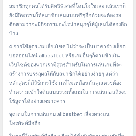
สมาชิกทุกคนได้รับสิทธิพิเศษที่โดนใจใช่เลย แล้วเราก็
ยังมีกิจกรรมให้สมาชิกเล่นแบบฟรีๆอีกด้วยจะต้องรอ
ติดตามว่าจะมีกิจกรรมอะไรน่าสนุกๆให้ผู้เล่นได้ลองอีก
บ้าง
4.การใช้สูตรเกมเสี่ยงโชค ไม่ว่าจะเป็นบาคาร่า สล็อต
บอลออนไลน์ allbestbet หรือเกมอื่นๆก็ตามข้างใน
เว็บไซต์ของพวกเรามีสูตรสำหรับในการเล่นเกมที่จะ
สร้างการบรรลุผลให้กับสมาชิกได้อย่างง่ายๆ แต่ว่า
หลักสูตรก็มีวิธีการใช้งานที่ไม่เหมือนกันคุณควรต้อง
ทำความเข้าใจต้นแบบรวมทั้งเกมในการเล่นก่อนถึงจะ
ใช้สูตรได้อย่างเหมาะควร
จุดเด่นในการเล่นเกม allbestbet เสี่ยงดวงบน
โทรศัพท์มือถือ