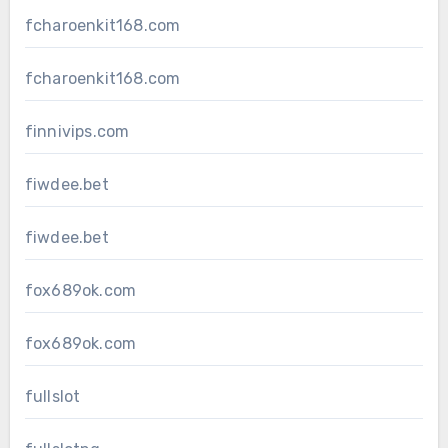
fcharoenkit168.com
fcharoenkit168.com
finnivips.com
fiwdee.bet
fiwdee.bet
fox689ok.com
fox689ok.com
fullslot