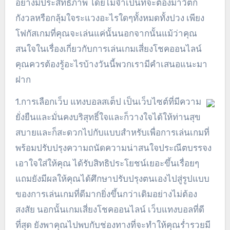
อย่างมีประสิทธิภาพ โดยไม่จำเป็นที่จะต้องมาวิตก
กังวลหรือกลุ้มใจระแวงอะไรใดๆทั้งหมดทั้งปวง เพียง
โฟกัสเกมที่คุณจะเล่นแค่นั้นนอกจากนั้นแม้ว่าคุณ
สนใจในเรื่องเกี่ยวกับการเล่นเกมเสี่ยงโชคออนไลน์
คุณควรต้องรู้อะไรบ้างวันนี้พวกเรามีคำเสนอแนะมา
ฝาก
1.การเลือกเว็บ แทงบอลสเต็ป เป็นเว็บไซต์ที่มีความ
ยั่งยืนและมั่นคงบริสุทธิ์ใจและก็วางใจได้ให้ท่านสุข
สบายและก็สะดวกไปกับแบบสำหรับเพื่อการเล่นเกมที่
พร้อมปรับปรุงความถนัดความน่าสนใจประณีตบรรจง
เอาใจใส่ให้คุณ ได้รับสิทธิประโยชน์เยอะขึ้นเรื่อยๆ
แถมยังมีผลให้คุณได้ศึกษาปรับปรุงตนเองไปสู่รูปแบบ
ของการเล่นเกมที่ดีมากยิ่งขึ้นกว่าเดิมอย่างไม่ต้อง
สงสัย นอกนั้นเกมเสี่ยงโชคออนไลน์ เว็บแทงบอลที่ดี
ที่สุด ยังพาคุณไปพบกับช่องทางที่จะทำให้คุณร่ำรวยมี