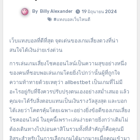
By
Billy Alexander
19 มิถุนายน 2024
#แทงบอลเว็บไหนดี
เว็บแทงบอลที่ดีที่สุด จุดเด่นของเกมเสี่ยงดวงที่น่า
สนใจได้เงินง่ายเร่งด่วน
การเล่นเกมเสี่ยงโชคออนไลน์เป็นความสุขอย่างหนึ่ง
ของคนที่ชอบพอเล่นเกมโดยยิ่งไปกว่านั้นผู้ที่ถูกใจ
ความท้าทายด้วยเหตุว่า allbestbet เป็นเกมที่ไม่มี
อะไรอยู่กับที่จึงควรปรับปรุงตนเองอย่างสม่ำเสมอ แล้ว
คุณจะได้รับสิ่งตอบแทนเป็นเงินรางวัลสูงสุด และบอก
ได้เลยว่าโคตรคุ้มโดยเฉพาะอย่างยิ่งข้อดีของเกมเสี่ยง
โชคออนไลน์ ในยุคนี้เพราะเล่นง่ายดายยิ่งกว่าเดิมไม่
ต้องเดินทางไปบ่อนคาสิโนรวมทั้งที่สำคัญก็คือคุณมี
อิสระสำหรับในการเลือกเกมได้มากมายเมื่อคุณเข้ามา