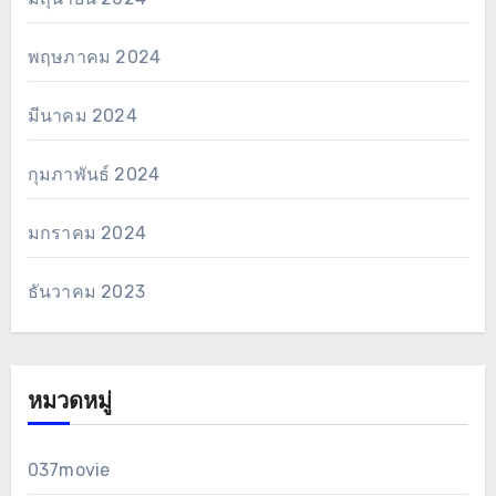
พฤษภาคม 2024
มีนาคม 2024
กุมภาพันธ์ 2024
มกราคม 2024
ธันวาคม 2023
หมวดหมู่
037movie