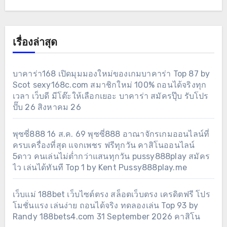
เรื่องล่าสุด
บาคาร่า168 เปิดมุมมองใหม่ของเกมบาคาร่า Top 87 by
Scot sexy168c.com สมาชิกใหม่ 100% ถอนได้จริงทุก
เวลา เว็บดี มีโต๊ะให้เลือกเยอะ บาคาร่า สมัครปุ๊บ รับโปร
ปั๊บ 26 สิงหาคม 26
พุซซี่888 16 ส.ค. 69 พุซซี่888 อาณาจักรเกมออนไลน์ที่
ครบเครื่องที่สุด แจกเพชร ฟรีทุกวัน คาสิโนออนไลน์
5ดาว คนเล่นไม่ต่ำกว่าแสนทุกวัน pussy888play สมัคร
ไว เล่นได้ทันที Top 1 by Kent Pussy888play.me
เว็บแม่ 188bet เว็บไซต์ตรง สล็อตเว็บตรง เครดิตฟรี โปร
โมชั่นแรง เล่นง่าย ถอนได้จริง ทดลองเล่น Top 93 by
Randy 188bets4.com 31 September 2026 คาสิโน