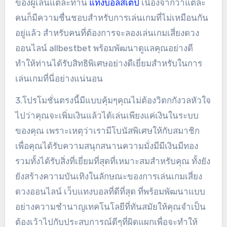
ของผู้เล่นแต่ละท่าน
แทงบอลสเต็ป
เนื่องจากว่าแต่ละ
คนก็มีความชื่นชอบสำหรับการเล่นเกมที่ไม่เหมือนกัน
อยู่แล้ว สำหรับคนที่ต้องการจะลองเล่นเกมเสี่ยงดวง
ออนไลน์ allbestbet พร้อมพัฒนาดูแลคุณอย่างดี
ทำให้ท่านได้รับสิทธิพิเศษอย่างดีเยี่ยมสำหรับในการ
เล่นเกมที่นี่อย่างแน่นอน
3.โปรโมชั่นตรงนี้มีแบบคุ้มๆคุณไม่ต้องวิตกกังวลหัวใจ
ไปว่าคุณจะเพิ่มเงินแล้วได้เล่นเพียงแค่เงินในระบบ
ของคุณ เพราะเหตุว่าเรามีโบนัสพิเศษให้กับสมาชิก
เพื่อคุณได้รับความสนุกสนานความมั่งมีมีเงินมีทอง
รวมทั้งได้รับสิ่งที่เยี่ยมที่สุดที่เหมาะสมสำหรับคุณ ทั้งยัง
ยังสร้างความบันเทิงในลักษณะของการเล่นเกมเสี่ยง
ดวงออนไลน์ เว็บแทงบอลที่ดีที่สุด ที่พร้อมพัฒนาแบบ
อย่างความชำนาญเทคโนโลยีที่ทันสมัยให้คุณจำเป็น
ต้องเว้าไปกับประสบการณ์ดีๆที่ผิดแผกเพื่อจะทำให้