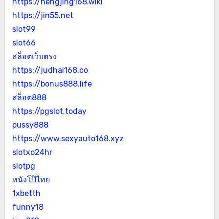
https://hengjing168.wiki
https://jin55.net
slot99
slot66
สล็อตเว็บตรง
https://judhai168.co
https://bonus888.life
สล็อต888
https://pgslot.today
pussy888
https://www.sexyauto168.xyz
slotxo24hr
slotpg
หนังโป๊ไทย
1xbetth
funny18