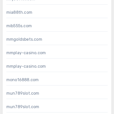
mia88th.com
mib555s.com
mmgoldsbets.com
mmplay-casino.com
mmplay-casino.com
mono16888.com
mun789slot.com
mun789slot.com