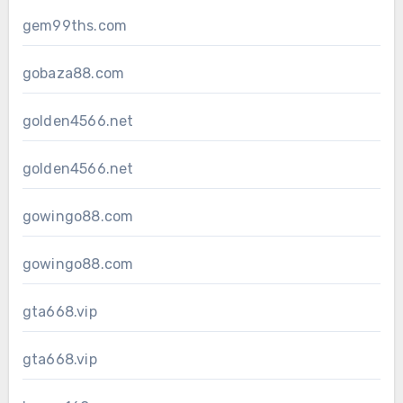
gem99ths.com
gobaza88.com
golden4566.net
golden4566.net
gowingo88.com
gowingo88.com
gta668.vip
gta668.vip