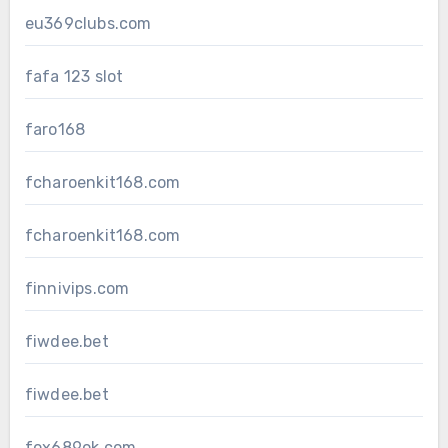
eu369clubs.com
fafa 123 slot
faro168
fcharoenkit168.com
fcharoenkit168.com
finnivips.com
fiwdee.bet
fiwdee.bet
fox689ok.com