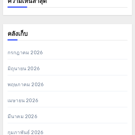
ความเห็นล่าสุด
คลังเก็บ
กรกฎาคม 2026
มิถุนายน 2026
พฤษภาคม 2026
เมษายน 2026
มีนาคม 2026
กุมภาพันธ์ 2026