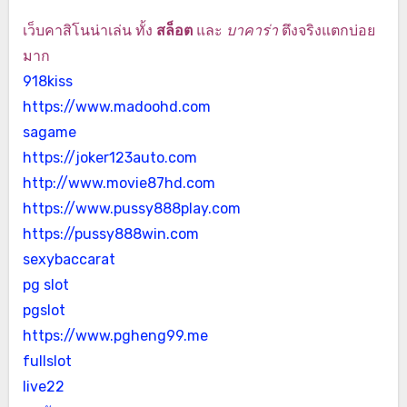
เว็บคาสิโนน่าเล่น ทั้ง
สล็อต
และ
บาคาร่า
ตึงจริงแตกบ่อย
มาก
918kiss
https://www.madoohd.com
sagame
https://joker123auto.com
http://www.movie87hd.com
https://www.pussy888play.com
https://pussy888win.com
sexybaccarat
pg slot
pgslot
https://www.pgheng99.me
fullslot
live22