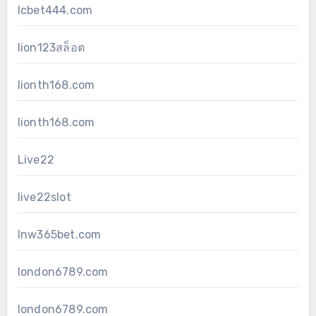
lcbet444.com
lion123สล็อต
lionth168.com
lionth168.com
Live22
live22slot
lnw365bet.com
london6789.com
london6789.com