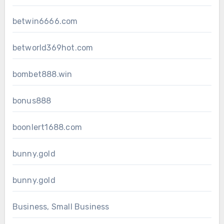
betwin6666.com
betworld369hot.com
bombet888.win
bonus888
boonlert1688.com
bunny.gold
bunny.gold
Business, Small Business