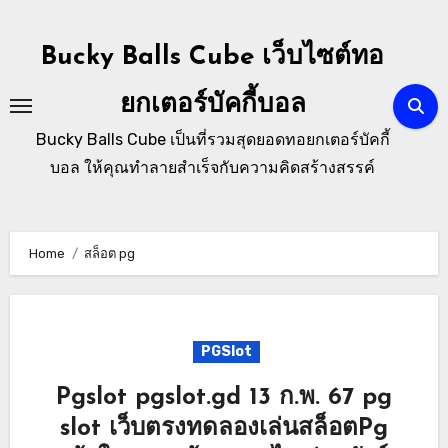
Skip
to
Bucky Balls Cube เว็บไซต์ทอ
content
ยกเตอร์บัคกี้บอล
Bucky Balls Cube เป็นที่รวมสุดยอดทอยกเตอร์บัคกี้
บอล ให้คุณทำลายสำเร็จกับความคิดสร้างสรรค์
Home
สล็อต pg
PGSlot
Pgslot pgslot.gd 13 ก.พ. 67 pg
slot เว็บตรงทดลองเล่นสล็อตPg