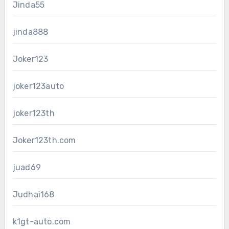
Jinda55
jinda888
Joker123
joker123auto
joker123th
Joker123th.com
juad69
Judhai168
k1gt-auto.com