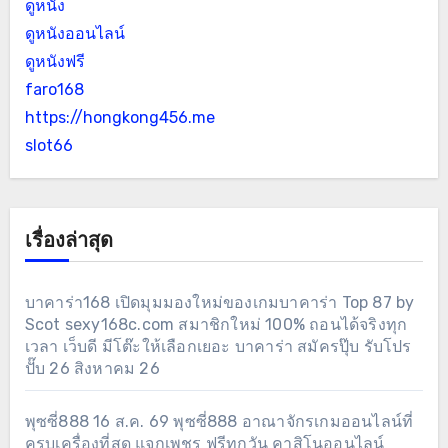
ดูหนัง
ดูหนังออนไลน์
ดูหนังฟรี
faro168
https://hongkong456.me
slot66
เรื่องล่าสุด
บาคาร่า168 เปิดมุมมองใหม่ของเกมบาคาร่า Top 87 by
Scot sexy168c.com สมาชิกใหม่ 100% ถอนได้จริงทุก
เวลา เว็บดี มีโต๊ะให้เลือกเยอะ บาคาร่า สมัครปุ๊บ รับโปร
ปั๊บ 26 สิงหาคม 26
พุซซี่888 16 ส.ค. 69 พุซซี่888 อาณาจักรเกมออนไลน์ที่
ครบเครื่องที่สุด แจกเพชร ฟรีทุกวัน คาสิโนออนไลน์