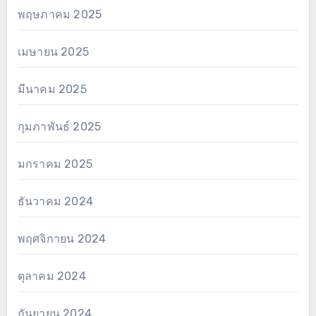
พฤษภาคม 2025
เมษายน 2025
มีนาคม 2025
กุมภาพันธ์ 2025
มกราคม 2025
ธันวาคม 2024
พฤศจิกายน 2024
ตุลาคม 2024
กันยายน 2024