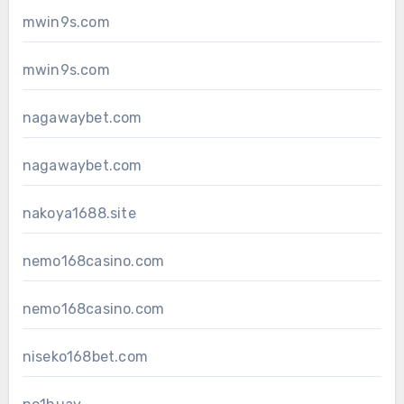
mwin9s.com
mwin9s.com
nagawaybet.com
nagawaybet.com
nakoya1688.site
nemo168casino.com
nemo168casino.com
niseko168bet.com