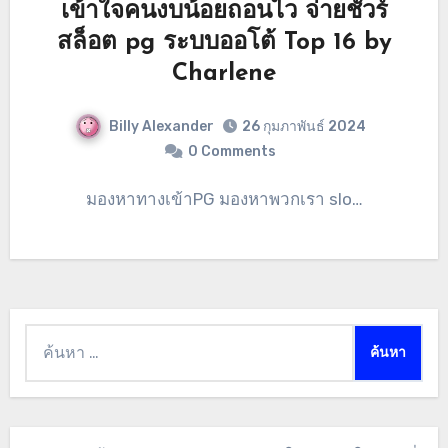
เข้าใจคนงบน้อยถอนไว จ่ายชัวร์
สล็อต pg ระบบออโต้ Top 16 by
Charlene
Billy Alexander
26 กุมภาพันธ์ 2024
0 Comments
มองหาทางเข้าPG มองหาพวกเรา slo…
ค้นหา
สำหรับ: