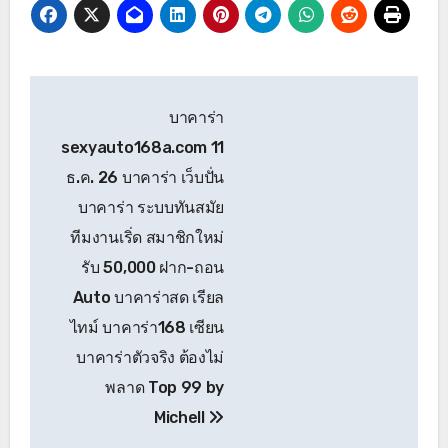
แนะแนว
บาคาร่า
เรื่อง
sexyauto168a.com 11
ธ.ค. 26 บาคาร่า เว็บปั่น
บาคาร่า ระบบทันสมัย
ทีมงานเริ่ด สมาชิกใหม่
รับ 50,000 ฝาก-ถอน
Auto บาคาร่าสด เรียล
ไทม์ บาคาร่า168 เซียน
บาคาร่าตัวจริง ต้องไม่
พลาด Top 99 by
Michell