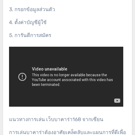
3. กรอกข้อมูลส่วนตัว
4. ตั้งค่าบัญชีผู้ใช้
5. การันตีการสมัคร
แนวทางการเล่น เว็บบาคาร่า168 จากเซียน
การเล่นบาคาร่าต้องอาศัยเคล็ดลับและแผนการที่ดีเพื่อ