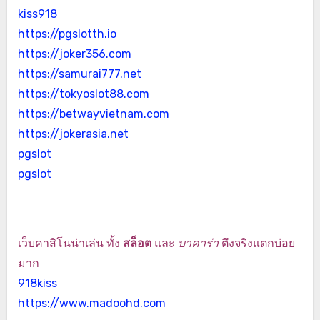
kiss918
https://pgslotth.io
https://joker356.com
https://samurai777.net
https://tokyoslot88.com
https://betwayvietnam.com
https://jokerasia.net
pgslot
pgslot
เว็บคาสิโนน่าเล่น ทั้ง
สล็อต
และ
บาคาร่า
ตึงจริงแตกบ่อย
มาก
918kiss
https://www.madoohd.com