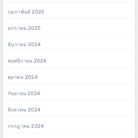
กุมภาพันธ์ 2025
มกราคม 2025
ธันวาคม 2024
พฤศจิกายน 2024
ตุลาคม 2024
กันยายน 2024
สิงหาคม 2024
กรกฎาคม 2024