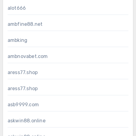
alot666
ambfine88.net
ambking
ambnovabet.com
aress77.shop
aress77.shop
asb9999.com
askwin88.online