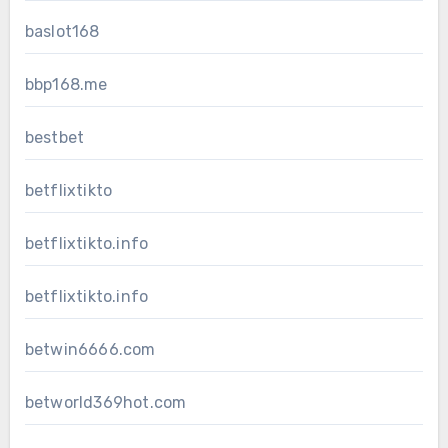
baslot168
bbp168.me
bestbet
betflixtikto
betflixtikto.info
betflixtikto.info
betwin6666.com
betworld369hot.com