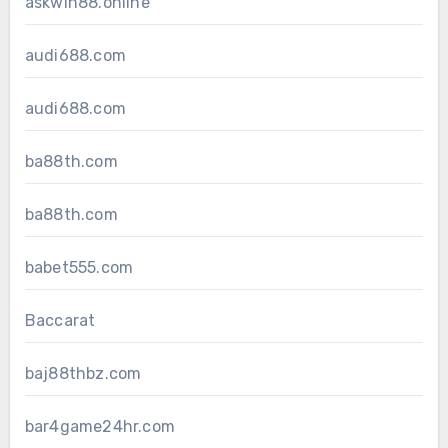
askwin88.online
audi688.com
audi688.com
ba88th.com
ba88th.com
babet555.com
Baccarat
baj88thbz.com
bar4game24hr.com