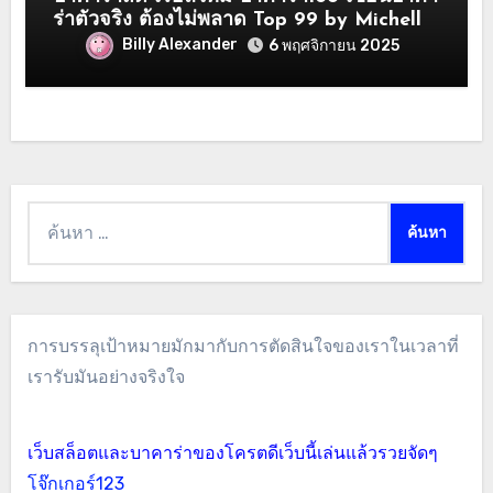
ร่าตัวจริง ต้องไม่พลาด Top 99 by Michell
Billy Alexander
6 พฤศจิกายน 2025
ค้นหา
สำหรับ:
การบรรลุเป้าหมายมักมากับการตัดสินใจของเราในเวลาที่
เรารับมันอย่างจริงใจ
เว็บสล็อตและบาคาร่าของโครตดีเว็บนี้เล่นแล้วรวยจัดๆ
โจ๊กเกอร์123