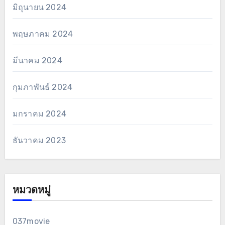
มิถุนายน 2024
พฤษภาคม 2024
มีนาคม 2024
กุมภาพันธ์ 2024
มกราคม 2024
ธันวาคม 2023
หมวดหมู่
037movie