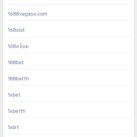
1688vegasx.com
168slot
168สล็อต
188bet
188betth
1xbet
1xbetth
1xbit