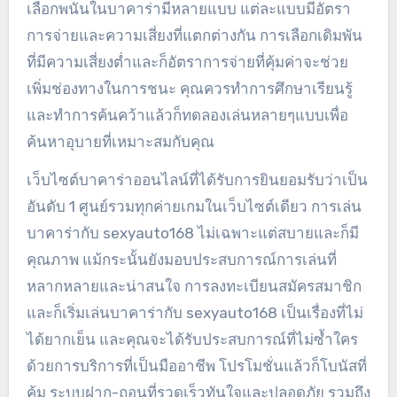
เลือกพนันในบาคาร่ามีหลายแบบ แต่ละแบบมีอัตรา
การจ่ายและความเสี่ยงที่แตกต่างกัน การเลือกเดิมพัน
ที่มีความเสี่ยงต่ำและก็อัตราการจ่ายที่คุ้มค่าจะช่วย
เพิ่มช่องทางในการชนะ คุณควรทำการศึกษาเรียนรู้
และทำการค้นคว้าแล้วก็ทดลองเล่นหลายๆแบบเพื่อ
ค้นหาอุบายที่เหมาะสมกับคุณ
เว็บไซต์บาคาร่าออนไลน์ที่ได้รับการยินยอมรับว่าเป็น
อันดับ 1 ศูนย์รวมทุกค่ายเกมในเว็บไซต์เดียว การเล่น
บาคาร่ากับ sexyauto168 ไม่เฉพาะแต่สบายและก็มี
คุณภาพ แม้กระนั้นยังมอบประสบการณ์การเล่นที่
หลากหลายและน่าสนใจ การลงทะเบียนสมัครสมาชิก
และก็เริ่มเล่นบาคาร่ากับ sexyauto168 เป็นเรื่องที่ไม่
ได้ยากเย็น และคุณจะได้รับประสบการณ์ที่ไม่ซ้ำใคร
ด้วยการบริการที่เป็นมืออาชีพ โปรโมชั่นแล้วก็โบนัสที่
คุ้ม ระบบฝาก-ถอนที่รวดเร็วทันใจและปลอดภัย รวมถึง