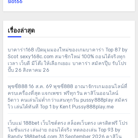
slot66
เรื่องล่าสุด
บาคาร่า168 เปิดมุมมองใหม่ของเกมบาคาร่า Top 87 by
Scot sexy168c.com สมาชิกใหม่ 100% ถอนได้จริงทุก
เวลา เว็บดี มีโต๊ะให้เลือกเยอะ บาคาร่า สมัครปุ๊บ รับโปร
ปั๊บ 26 สิงหาคม 26
พุซซี่888 16 ส.ค. 69 พุซซี่888 อาณาจักรเกมออนไลน์ที่
ครบเครื่องที่สุด แจกเพชร ฟรีทุกวัน คาสิโนออนไลน์
5ดาว คนเล่นไม่ต่ำกว่าแสนทุกวัน pussy888play สมัคร
ไว เล่นได้ทันที Top 1 by Kent Pussy888play.me
เว็บแม่ 188bet เว็บไซต์ตรง สล็อตเว็บตรง เครดิตฟรี โปร
โมชั่นแรง เล่นง่าย ถอนได้จริง ทดลองเล่น Top 93 by
Randy 188bets4.com 31 September 2026 คาสิโน