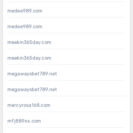
medee989.com
medee989.com
meekin365day.com
meekin365day.com
megawaysbet789.net
megawaysbet789.net
mercyrosa168.com
mfj889xx.com