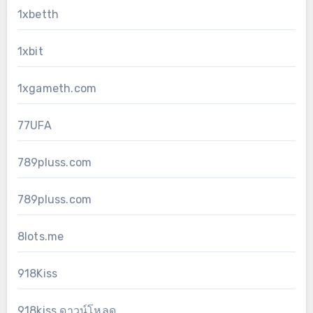
1xbetth
1xbit
1xgameth.com
77UFA
789pluss.com
789pluss.com
8lots.me
918Kiss
918kiss ดาวน์โหลด