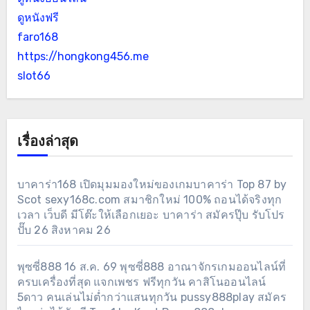
ดูหนังฟรี
faro168
https://hongkong456.me
slot66
เรื่องล่าสุด
บาคาร่า168 เปิดมุมมองใหม่ของเกมบาคาร่า Top 87 by
Scot sexy168c.com สมาชิกใหม่ 100% ถอนได้จริงทุก
เวลา เว็บดี มีโต๊ะให้เลือกเยอะ บาคาร่า สมัครปุ๊บ รับโปร
ปั๊บ 26 สิงหาคม 26
พุซซี่888 16 ส.ค. 69 พุซซี่888 อาณาจักรเกมออนไลน์ที่
ครบเครื่องที่สุด แจกเพชร ฟรีทุกวัน คาสิโนออนไลน์
5ดาว คนเล่นไม่ต่ำกว่าแสนทุกวัน pussy888play สมัคร