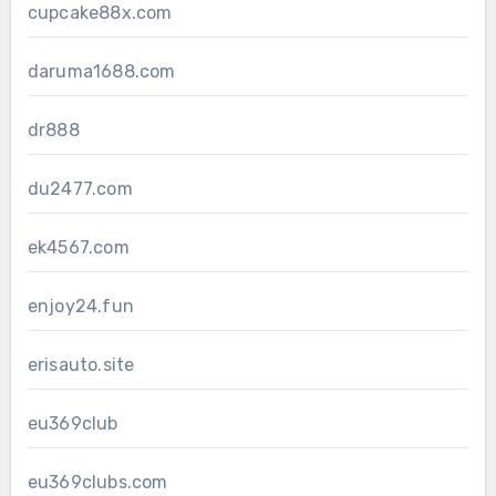
cupcake88x.com
daruma1688.com
dr888
du2477.com
ek4567.com
enjoy24.fun
erisauto.site
eu369club
eu369clubs.com