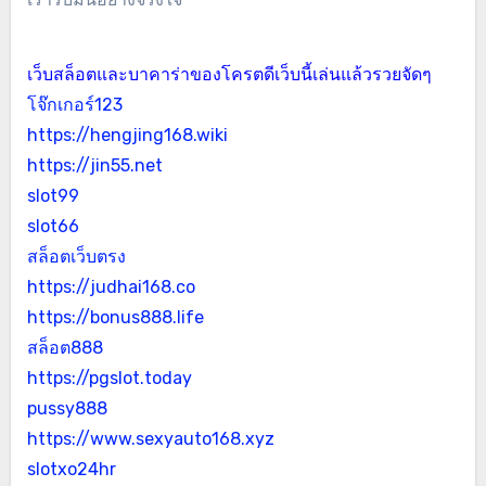
เว็บสล็อตและบาคาร่าของโครตดีเว็บนี้เล่นแล้วรวยจัดๆ
โจ๊กเกอร์123
https://hengjing168.wiki
https://jin55.net
slot99
slot66
สล็อตเว็บตรง
https://judhai168.co
https://bonus888.life
สล็อต888
https://pgslot.today
pussy888
https://www.sexyauto168.xyz
slotxo24hr