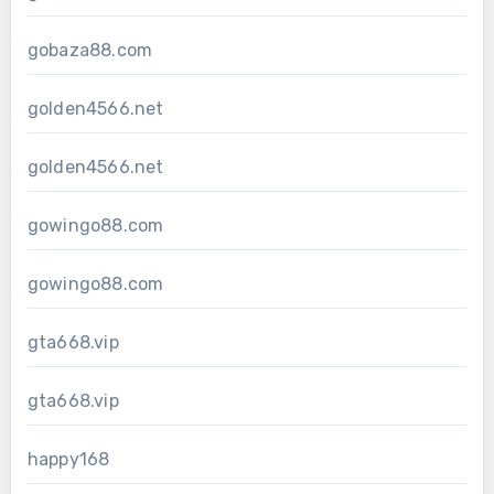
gobaza88.com
golden4566.net
golden4566.net
gowingo88.com
gowingo88.com
gta668.vip
gta668.vip
happy168