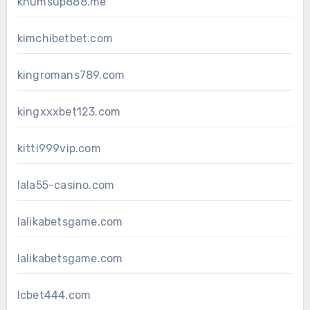
khumsup888.me
kimchibetbet.com
kingromans789.com
kingxxxbet123.com
kitti999vip.com
lala55-casino.com
lalikabetsgame.com
lalikabetsgame.com
lcbet444.com