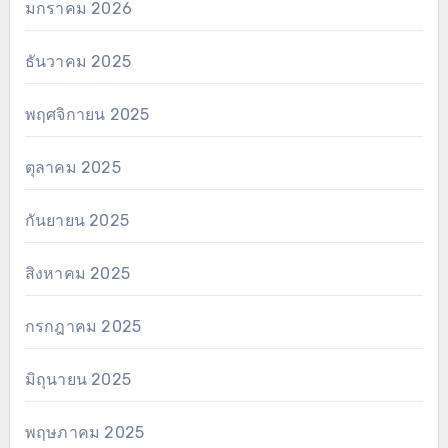
มกราคม 2026
ธันวาคม 2025
พฤศจิกายน 2025
ตุลาคม 2025
กันยายน 2025
สิงหาคม 2025
กรกฎาคม 2025
มิถุนายน 2025
พฤษภาคม 2025