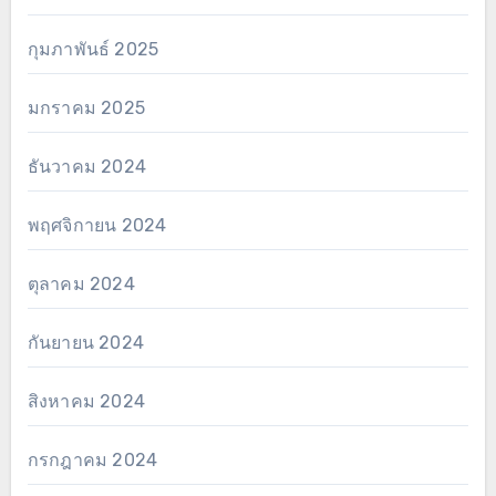
กุมภาพันธ์ 2025
มกราคม 2025
ธันวาคม 2024
พฤศจิกายน 2024
ตุลาคม 2024
กันยายน 2024
สิงหาคม 2024
กรกฎาคม 2024