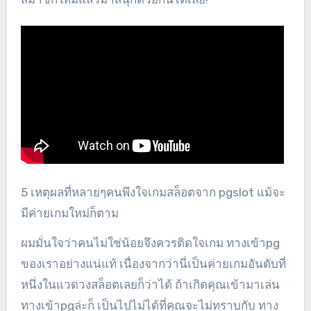
5 เหตุผลที่หลายๆคนพึงใจเกมสล็อตจาก pgslot แม้จะ
มีค่ายเกมใหม่ก็ตาม
ผมมั่นใจว่าคนไม่ใช่น้อยจึงควรติดใจเกม ทางเข้าpg
ของเราอย่างแน่แท้ เนื่องจากว่านี่เป็นค่ายเกมอันดับที่
หนึ่งในแวดวงสล็อตเลยก็ว่าได้ ถ้าเกิดคุณเข้ามาเล่น
ทางเข้าpgล่ะก็ เป็นไปไม่ได้ที่คุณจะไม่ทราบกับ ทาง