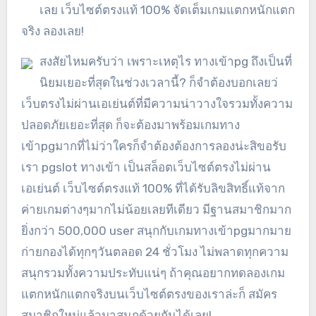
เลย เว็บไซต์ตรงแท้ 100% จัดเต็มเกมแตกหนักแตก
จริง ลองเลย!
สงสัยไหมครับว่า เพราะเหตุไร ทางเข้าpg ถึงเป็นที่
นิยมเยอะที่สุดในช่วงเวลานี้? ก็จำต้องบอกเลยว่
เว็บตรงไม่ผ่านเอเย่นต์ที่มีความน่าวางใจรวมทั้งความ
ปลอดภัยเยอะที่สุด ก็จะต้องมาพร้อมเกมทาง
เข้าpgมากที่ไม่ว่าใครก็จำต้องต้องการลองน่ะสิขอรับ
เรา pgslot ทางเข้า เป็นสล็อตเว็บไซต์ตรงไม่ผ่าน
เอเย่นต์ เว็บไซต์ตรงแท้ 100% ที่ได้รับลิขสิทธิ์แท้จาก
ค่ายเกมต่างๆมากไม่น้อยเลยทีเดียว มีฐานสมาชิกมาก
ยิ่งกว่า 500,000 user สนุกกับเกมทางเข้าpgมากมาย
ก่ายกองได้ทุกๆวันตลอด 24 ชั่วโมง ไม่พลาดทุกความ
สนุกรวมทั้งความประทับแน่ๆ ถ้าคุณอยากทดลองเกม
แตกหนักแตกจริงบนเว็บไซต์ตรงของเราล่ะก็ สมัคร
สมาชิกใหม่แล้วมาสนุกด้วยกันได้เลย!