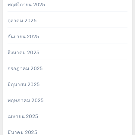
พฤศจิกายน 2025
ตุลาคม 2025
กันยายน 2025
สิงหาคม 2025
กรกฎาคม 2025
มิถุนายน 2025
พฤษภาคม 2025
เมษายน 2025
มีนาคม 2025