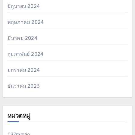
มิถุนายน 2024
พฤษภาคม 2024
มีนาคม 2024
กุมภาพันธ์ 2024
มกราคม 2024
ธันวาคม 2023
หมวดหมู่
037movie