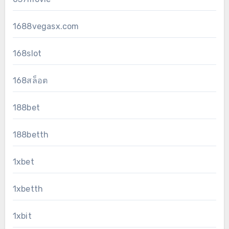
1688vegasx.com
168slot
168สล็อต
188bet
188betth
1xbet
1xbetth
1xbit