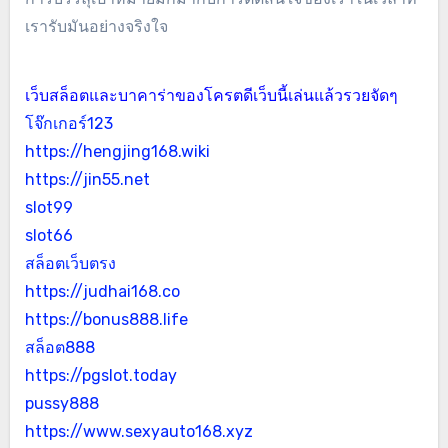
เรารับมันอย่างจริงใจ
เว็บสล็อตและบาคาร่าของโครตดีเว็บนี้เล่นแล้วรวยจัดๆ
โจ๊กเกอร์123
https://hengjing168.wiki
https://jin55.net
slot99
slot66
สล็อตเว็บตรง
https://judhai168.co
https://bonus888.life
สล็อต888
https://pgslot.today
pussy888
https://www.sexyauto168.xyz