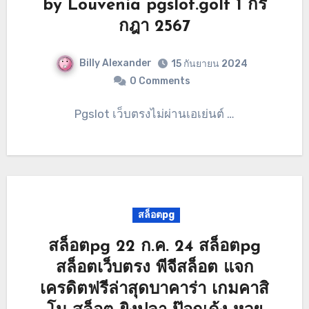
by Louvenia pgslot.golf 1 กร
กฎา 2567
Billy Alexander
15 กันยายน 2024
0 Comments
Pgslot เว็บตรงไม่ผ่านเอเย่นต์ …
สล็อตpg
สล็อตpg 22 ก.ค. 24 สล็อตpg
สล็อตเว็บตรง พีจีสล็อต แจก
เครดิตฟรีล่าสุดบาคาร่า เกมคาสิ