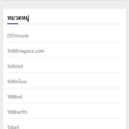
หมวดหมู่
037movie
1688vegasx.com
168slot
168สล็อต
188bet
188betth
1xbet