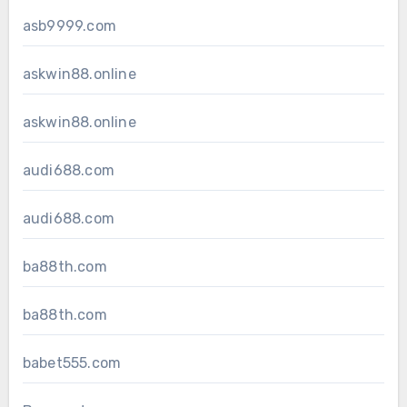
asb9999.com
askwin88.online
askwin88.online
audi688.com
audi688.com
ba88th.com
ba88th.com
babet555.com