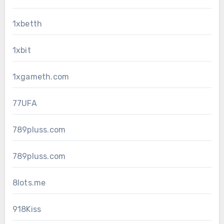
1xbetth
1xbit
1xgameth.com
77UFA
789pluss.com
789pluss.com
8lots.me
918Kiss