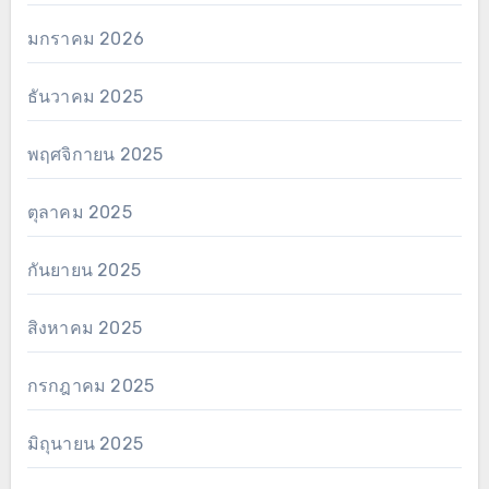
มกราคม 2026
ธันวาคม 2025
พฤศจิกายน 2025
ตุลาคม 2025
กันยายน 2025
สิงหาคม 2025
กรกฎาคม 2025
มิถุนายน 2025