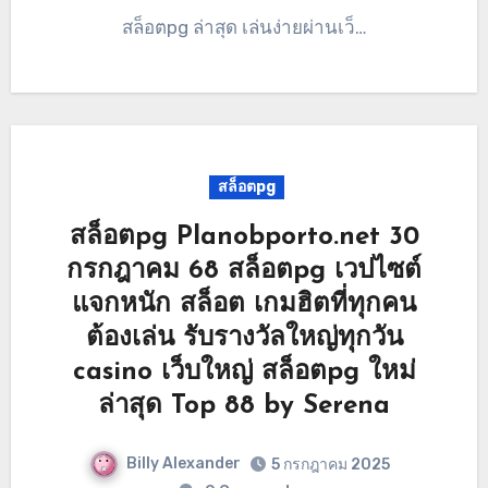
สล็อตpg ล่าสุด เล่นง่ายผ่านเว็…
สล็อตpg
สล็อตpg Planobporto.net 30
กรกฎาคม 68 สล็อตpg เวปไซต์
แจกหนัก สล็อต เกมฮิตที่ทุกคน
ต้องเล่น รับรางวัลใหญ่ทุกวัน
casino เว็บใหญ่ สล็อตpg ใหม่
ล่าสุด Top 88 by Serena
Billy Alexander
5 กรกฎาคม 2025