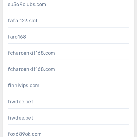
eu369clubs.com
fafa 123 slot
faro168
fcharoenkit168.com
fcharoenkit168.com
finnivips.com
fiwdee.bet
fiwdee.bet
fox689ok.com