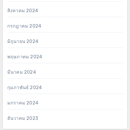
สิงหาคม 2024
กรกฎาคม 2024
มิถุนายน 2024
พฤษภาคม 2024
มีนาคม 2024
กุมภาพันธ์ 2024
มกราคม 2024
ธันวาคม 2023