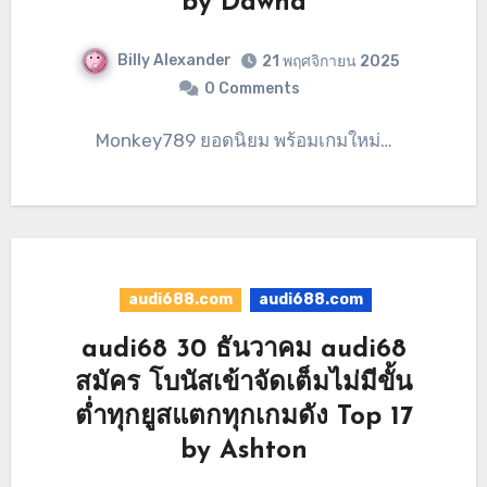
by Dawna
Billy Alexander
21 พฤศจิกายน 2025
0 Comments
Monkey789 ยอดนิยม พร้อมเกมใหม่…
audi688.com
audi688.com
audi68 30 ธันวาคม audi68
สมัคร โบนัสเข้าจัดเต็มไม่มีขั้น
ต่ำทุกยูสแตกทุกเกมดัง Top 17
by Ashton