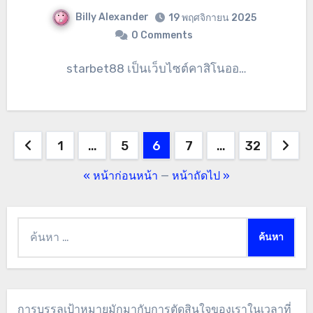
Billy Alexander
19 พฤศจิกายน 2025
0 Comments
starbet88 เป็นเว็บไซต์คาสิโนออ…
Posts
1
…
5
6
7
…
32
pagination
« หน้าก่อนหน้า
—
หน้าถัดไป »
ค้นหา
สำหรับ:
การบรรลุเป้าหมายมักมากับการตัดสินใจของเราในเวลาที่