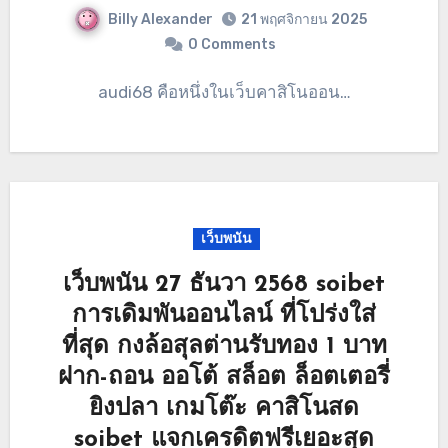
Billy Alexander
21 พฤศจิกายน 2025
0 Comments
audi68 คือหนึ่งในเว็บคาสิโนออน…
เว็บพนัน
เว็บพนัน 27 ธันวา 2568 soibet
การเดิมพันออนไลน์ ที่โปร่งใส่
ที่สุด กงล้อสุลต่านรับทอง 1 บาท
ฝาก-ถอน ออโต้ สล็อต ล็อตเตอรี่
ยิงปลา เกมโต๊ะ คาสิโนสด
soibet แจกเครดิตฟรีเยอะสุด