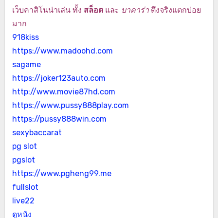
เว็บคาสิโนน่าเล่น ทั้ง
สล็อต
และ
บาคาร่า
ตึงจริงแตกบ่อย
มาก
918kiss
https://www.madoohd.com
sagame
https://joker123auto.com
http://www.movie87hd.com
https://www.pussy888play.com
https://pussy888win.com
sexybaccarat
pg slot
pgslot
https://www.pgheng99.me
fullslot
live22
ดูหนัง