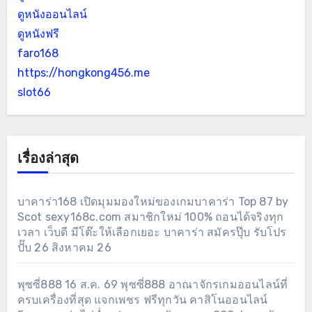
ดูหนังออนไลน์
ดูหนังฟรี
faro168
https://hongkong456.me
slot66
เรื่องล่าสุด
บาคาร่า168 เปิดมุมมองใหม่ของเกมบาคาร่า Top 87 by
Scot sexy168c.com สมาชิกใหม่ 100% ถอนได้จริงทุก
เวลา เว็บดี มีโต๊ะให้เลือกเยอะ บาคาร่า สมัครปุ๊บ รับโปร
ปั๊บ 26 สิงหาคม 26
พุซซี่888 16 ส.ค. 69 พุซซี่888 อาณาจักรเกมออนไลน์ที่
ครบเครื่องที่สุด แจกเพชร ฟรีทุกวัน คาสิโนออนไลน์