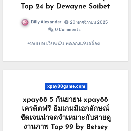
Top 24 by Dewayne Soibet
Billy Alexander
20 พฤศจิกายน 2025
0 Comments
ซอยเบท เว็บพนัน ทดลองเล่นสล็อต…
xpay88game.com
xpay88 5 กันยายน xpay88
เครดิตฟรี ธีมเกมมีเอกลักษณ์
ชัดเจนน่าจดจำเหมาะกับสายดู
งานภาพ Top 99 by Betsey