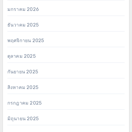
มกราคม 2026
ธันวาคม 2025
พฤศจิกายน 2025
ตุลาคม 2025
กันยายน 2025
สิงหาคม 2025
กรกฎาคม 2025
มิถุนายน 2025