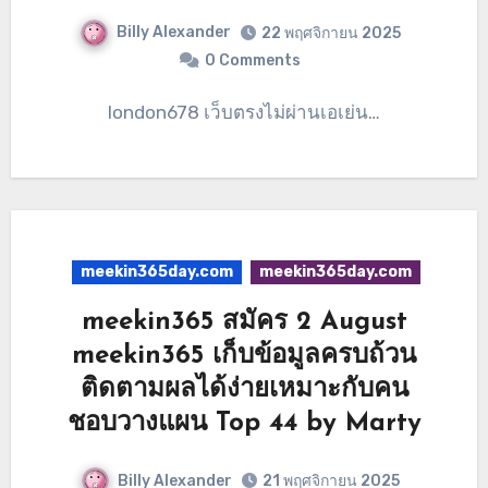
Billy Alexander
22 พฤศจิกายน 2025
0 Comments
london678 เว็บตรงไม่ผ่านเอเย่น…
meekin365day.com
meekin365day.com
meekin365 สมัคร 2 August
meekin365 เก็บข้อมูลครบถ้วน
ติดตามผลได้ง่ายเหมาะกับคน
ชอบวางแผน Top 44 by Marty
Billy Alexander
21 พฤศจิกายน 2025