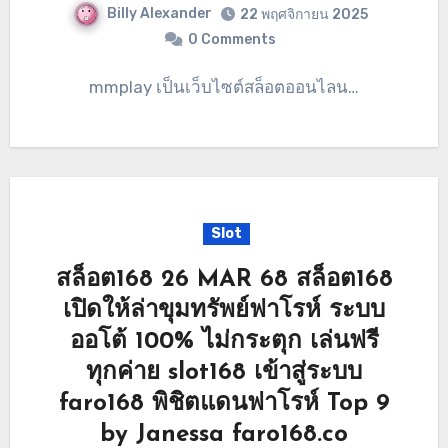
Billy Alexander
22 พฤศจิกายน 2025
0 Comments
mmplay เป็นเว็บไซต์สล็อตออนไลน…
Slot
สล็อต168 26 MAR 68 สล็อต168
เปิดให้ล่าขุมทรัพย์ฟาโรห์ ระบบ
ออโต้ 100% ไม่กระตุก เล่นฟรี
ทุกค่าย slot168 เข้าสู่ระบบ
faro168 พิชิตแดนฟาโรห์ Top 9
by Janessa faro168.co