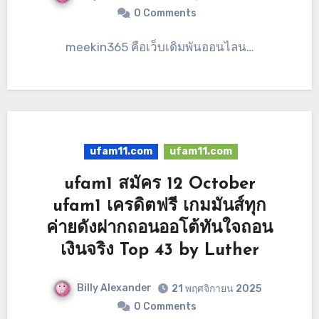
0 Comments
meekin365 คือเว็บเดิมพันออนไลน…
ufam11.com
ufam11.com
ufam1 สมัคร 12 October
ufam1 เครดิตฟรี เกมมันส์ทุก
ค่ายดังฝากถอนออโต้ทันใจถอน
เงินจริง Top 43 by Luther
Billy Alexander
21 พฤศจิกายน 2025
0 Comments