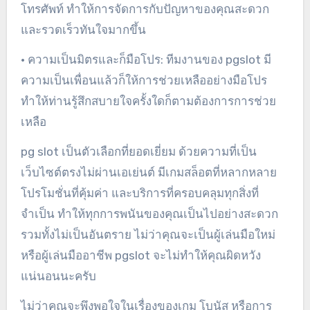
โทรศัพท์ ทำให้การจัดการกับปัญหาของคุณสะดวก
และรวดเร็วทันใจมากขึ้น
• ความเป็นมิตรและก็มือโปร: ทีมงานของ pgslot มี
ความเป็นเพื่อนแล้วก็ให้การช่วยเหลืออย่างมือโปร
ทำให้ท่านรู้สึกสบายใจครั้งใดก็ตามต้องการการช่วย
เหลือ
pg slot เป็นตัวเลือกที่ยอดเยี่ยม ด้วยความที่เป็น
เว็บไซต์ตรงไม่ผ่านเอเย่นต์ มีเกมสล็อตที่หลากหลาย
โปรโมชั่นที่คุ้มค่า และบริการที่ครอบคลุมทุกสิ่งที่
จำเป็น ทำให้ทุกการพนันของคุณเป็นไปอย่างสะดวก
รวมทั้งไม่เป็นอันตราย ไม่ว่าคุณจะเป็นผู้เล่นมือใหม่
หรือผู้เล่นมืออาชีพ pgslot จะไม่ทำให้คุณผิดหวัง
แน่นอนนะครับ
ไม่ว่าคุณจะพึงพอใจในเรื่องของเกม โบนัส หรือการ