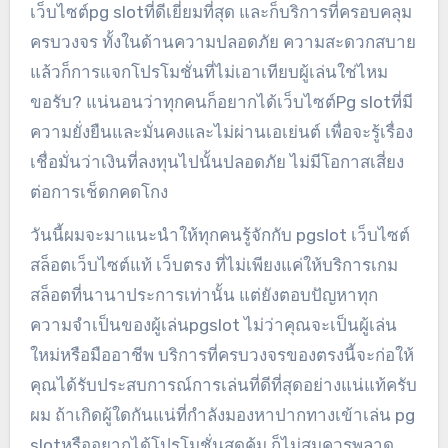
เว็บไซต์pg slotที่ดีเยี่ยมที่สุด และก็บริการที่ครอบคลุม
ครบวงจร ทั้งในด้านความปลอดภัย ความสะดวกสบาย
แล้วก็การแจกโปรโมชั่นที่ไม่เอาเทียบผู้เล่นใช่ไหม
ขอรับ? แน่นอนว่าทุกคนก็อยากได้เว็บไซต์Pg slotที่มี
ความยั่งยืนและมั่นคงและไม่ผ่านเอเย่นต์ เพื่อจะรู้เรื่อง
เชื่อมั่นว่าเงินที่ลงทุนไปนั้นปลอดภัย ไม่มีโอกาสเสี่ยง
ต่อการเช็ดกคดโกง
วันนี้ผมจะมาแนะนำให้ทุกคนรู้จักกับ pgslot เว็บไซต์
สล็อตเว็บไซต์แท้ เว็บตรง ที่ไม่เพียงแค่ให้บริการเกม
สล็อตที่นานาประการเท่านั้น แต่ยังตอบปัญหาทุก
ความจำเป็นของผู้เล่นpgslot ไม่ว่าคุณจะเป็นผู้เล่น
ใหม่หรือมืออาชีพ บริการที่ครบวงจรของตรงนี้จะก่อให้
คุณได้รับประสบการณ์การเล่นที่ดีที่สุดอย่างแน่แท้ครับ
ผม ถ้าเกิดผู้ใดกันแน่ที่กำลังมองหาปากทางเข้าเล่น pg
slotหรืออยากได้โปรโมชั่นสุดคุ้ม ก็ไม่สมควรพลาด