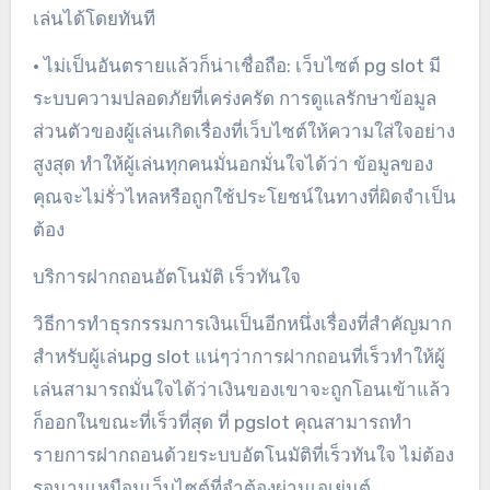
เล่นได้โดยทันที
• ไม่เป็นอันตรายแล้วก็น่าเชื่อถือ: เว็บไซต์ pg slot มี
ระบบความปลอดภัยที่เคร่งครัด การดูแลรักษาข้อมูล
ส่วนตัวของผู้เล่นเกิดเรื่องที่เว็บไซต์ให้ความใส่ใจอย่าง
สูงสุด ทำให้ผู้เล่นทุกคนมั่นอกมั่นใจได้ว่า ข้อมูลของ
คุณจะไม่รั่วไหลหรือถูกใช้ประโยชน์ในทางที่ผิดจำเป็น
ต้อง
บริการฝากถอนอัตโนมัติ เร็วทันใจ
วิธีการทำธุรกรรมการเงินเป็นอีกหนึ่งเรื่องที่สำคัญมาก
สำหรับผู้เล่นpg slot แน่ๆว่าการฝากถอนที่เร็วทำให้ผู้
เล่นสามารถมั่นใจได้ว่าเงินของเขาจะถูกโอนเข้าแล้ว
ก็ออกในขณะที่เร็วที่สุด ที่ pgslot คุณสามารถทำ
รายการฝากถอนด้วยระบบอัตโนมัติที่เร็วทันใจ ไม่ต้อง
รอนานเหมือนเว็บไซต์ที่จำต้องผ่านเอเย่นต์