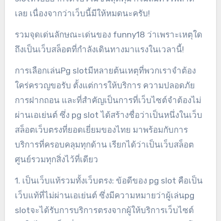
เลย เนื่องจากว่าเว็บนี้มีให้หมดนะครับ!
รวมจุดเด่นลักษณะเด่นของ funny18 ว่าเพราะเหตุใด
ถึงเป็นเว็บสล็อตที่กำลังเดินทางมาแรงในเวลานี้!
การเลือกเล่นPg slotมีหลายต้นเหตุที่พวกเราจำต้อง
ใคร่ครวญขอรับ ตั้งแต่การให้บริการ ความปลอดภัย
การฝากถอน และที่สำคัญเป็นการที่เว็บไซต์จำต้องไม่
ผ่านเอเย่นต์ ซึ่ง pg slot ได้สร้างชื่อว่าเป็นหนึ่งในเว็บ
สล็อตเว็บตรงที่ยอดเยี่ยมของไทย มาพร้อมกับการ
บริการที่ครอบคลุมทุกด้าน เรียกได้ว่าเป็นเว็บสล็อต
ศูนย์รวมทุกสิ่งไว้ที่เดียว
1. เป็นเว็บแท้รวมทั้งเว็บตรง: ข้อดีของ pg slot คือเป็น
เว็บแท้ที่ไม่ผ่านเอเย่นต์ ซึ่งมีความหมายว่าผู้เล่นpg
slotจะได้รับการบริการตรงจากผู้ให้บริการเว็บไซต์