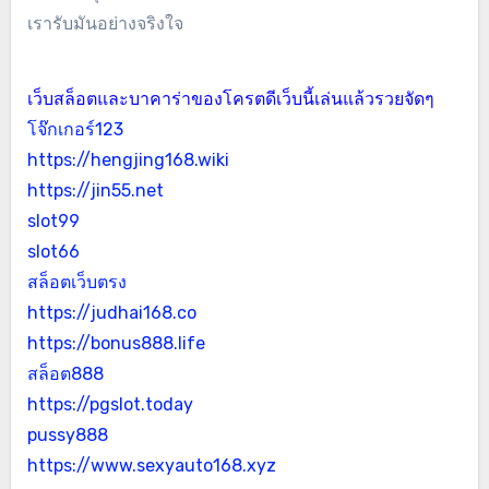
เรารับมันอย่างจริงใจ
เว็บสล็อตและบาคาร่าของโครตดีเว็บนี้เล่นแล้วรวยจัดๆ
โจ๊กเกอร์123
https://hengjing168.wiki
https://jin55.net
slot99
slot66
สล็อตเว็บตรง
https://judhai168.co
https://bonus888.life
สล็อต888
https://pgslot.today
pussy888
https://www.sexyauto168.xyz