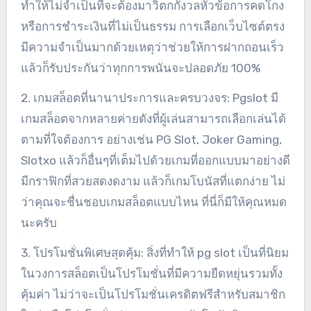
ทำให้ไม่จำเป็นที่จะต้องมาวิตกกังวลหัวข้อการคดโกง
หรือการชำระเงินที่ไม่เป็นธรรม การเลือกเว็บไซต์ตรง
มีความจำเป็นมากด้วยเหตุว่าช่วยให้การฝากถอนเร็ว
แล้วก็รับประกันว่าทุกการพนันจะปลอดภัย 100%
2. เกมสล็อตที่นานาประการและครบวงจร: Pgslot มี
เกมสล็อตจากหลายค่ายดังที่ผู้เล่นสามารถเลือกเล่นได้
ตามที่ใจต้องการ อย่างเช่น PG Slot, Joker Gaming,
Slotxo แล้วก็อื่นๆที่เต็มไปด้วยเกมที่ออกแบบมาอย่างดี
มีกราฟิกที่สวยสดงดงาม แล้วก็เกมโบนัสที่แตกง่าย ไม่
ว่าคุณจะชื่นชอบเกมสล็อตแบบไหน ที่นี่ก็มีให้คุณหมด
นะครับ
3. โปรโมชั่นพิเศษสุดคุ้ม: สิ่งที่ทำให้ pg slot เป็นที่นิยม
ในวงการสล็อตเป็นโปรโมชั่นที่มีความยืดหยุ่นรวมทั้ง
คุ้มค่า ไม่ว่าจะเป็นโปรโมชั่นเครดิตฟรีสำหรับสมาชิก