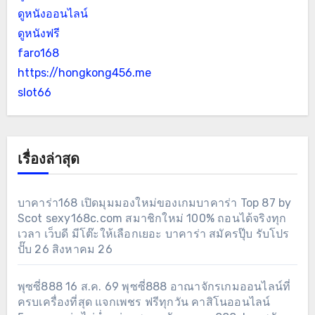
ดูหนังออนไลน์
ดูหนังฟรี
faro168
https://hongkong456.me
slot66
เรื่องล่าสุด
บาคาร่า168 เปิดมุมมองใหม่ของเกมบาคาร่า Top 87 by
Scot sexy168c.com สมาชิกใหม่ 100% ถอนได้จริงทุก
เวลา เว็บดี มีโต๊ะให้เลือกเยอะ บาคาร่า สมัครปุ๊บ รับโปร
ปั๊บ 26 สิงหาคม 26
พุซซี่888 16 ส.ค. 69 พุซซี่888 อาณาจักรเกมออนไลน์ที่
ครบเครื่องที่สุด แจกเพชร ฟรีทุกวัน คาสิโนออนไลน์