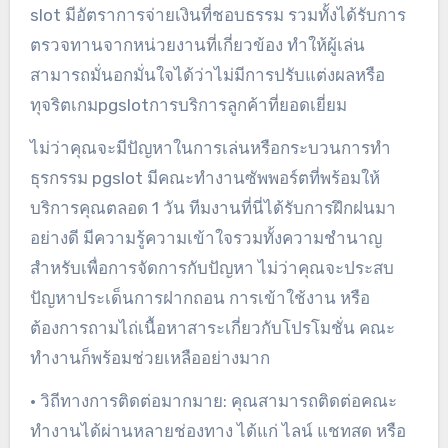
slot มีอัตราการจ่ายเงินที่ชอบธรรม รวมทั้งได้รับการ
ตรวจทานจากหน่วยงานที่เกี่ยวข้อง ทำให้ผู้เล่น
สามารถมั่นอกมั่นใจได้ว่าไม่มีการปรับแต่งผลหรือ
ทุจริตเกมpgslotการบริการลูกค้าที่ยอดเยี่ยม
ไม่ว่าคุณจะมีปัญหาในการเล่นหรือกระบวนการทำ
ธุรกรรม pgslot มีคณะทำงานซัพพอร์ตที่พร้อมให้
บริการคุณตลอด 1 วัน ทีมงานที่นี่ได้รับการฝึกฝนมา
อย่างดี มีความรู้ความเข้าใจรวมทั้งความชำนาญ
สำหรับเพื่อการจัดการกับปัญหา ไม่ว่าคุณจะประสบ
ปัญหาประเด็นการฝากถอน การเข้าใช้งาน หรือ
ต้องการถามไถ่เนื้อหาสาระเกี่ยวกับโปรโมชั่น คณะ
ทำงานก็พร้อมช่วยเหลืออย่างมาก
• วิถีทางการติดต่อมากมาย: คุณสามารถติดต่อคณะ
ทำงานได้ผ่านหลายช่องทาง ได้แก่ ไลน์ แชทสด หรือ