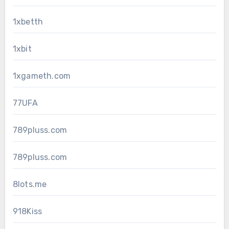
1xbetth
1xbit
1xgameth.com
77UFA
789pluss.com
789pluss.com
8lots.me
918Kiss