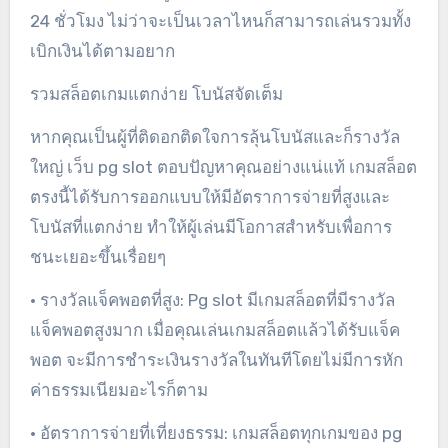
24 ชั่วโมง ไม่ว่าจะเป็นเวลาไหนก็สามารถเล่นรวมทั้ง
เบิกเงินได้ตามอยาก
รวมสล็อตเกมแตกง่าย โบนัสจัดเต็ม
หากคุณเป็นผู้ที่ติดอกติดใจการลุ้นโบนัสและก็รางวัล
ใหญ่ เว็บ pg slot ตอบปัญหาคุณอย่างแน่แท้ เกมสล็อต
ตรงนี้ได้รับการออกแบบให้มีอัตราการจ่ายที่สูงและ
โบนัสที่แตกง่าย ทำให้ผู้เล่นมีโอกาสสำหรับเพื่อการ
ชนะเยอะขึ้นเรื่อยๆ
• รางวัลแจ็คพอตที่สูง: Pg slot มีเกมสล็อตที่มีรางวัล
แจ็คพอตสูงมาก เมื่อคุณเล่นเกมสล็อตแล้วได้รับแจ็ค
พอต จะมีการชำระเงินรางวัลในทันทีโดยไม่มีการหัก
ค่าธรรมเนียมอะไรก็ตาม
• อัตราการจ่ายที่เที่ยงธรรม: เกมสล็อตทุกเกมของ pg