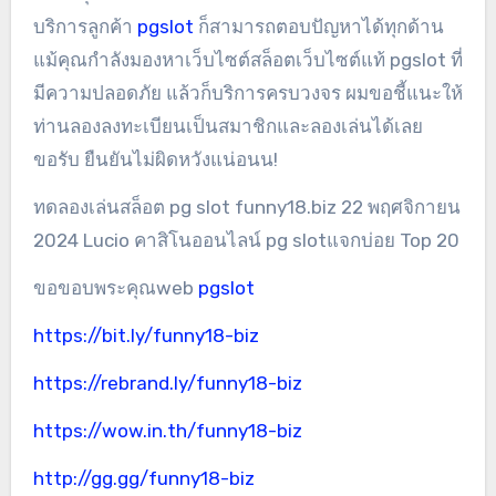
บริการลูกค้า
pgslot
ก็สามารถตอบปัญหาได้ทุกด้าน
แม้คุณกำลังมองหาเว็บไซต์สล็อตเว็บไซต์แท้ pgslot ที่
มีความปลอดภัย แล้วก็บริการครบวงจร ผมขอชี้แนะให้
ท่านลองลงทะเบียนเป็นสมาชิกและลองเล่นได้เลย
ขอรับ ยืนยันไม่ผิดหวังแน่อนน!
ทดลองเล่นสล็อต pg slot funny18.biz 22 พฤศจิกายน
2024 Lucio คาสิโนออนไลน์ pg slotแจกบ่อย Top 20
ขอขอบพระคุณweb
pgslot
https://bit.ly/funny18-biz
https://rebrand.ly/funny18-biz
https://wow.in.th/funny18-biz
http://gg.gg/funny18-biz