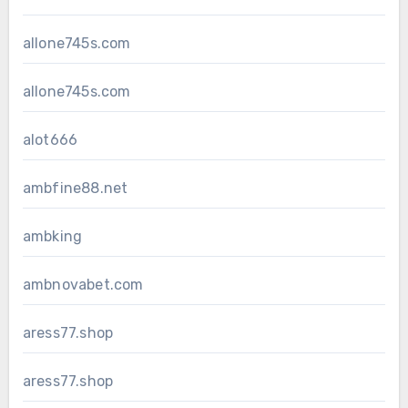
allone745s.com
allone745s.com
alot666
ambfine88.net
ambking
ambnovabet.com
aress77.shop
aress77.shop