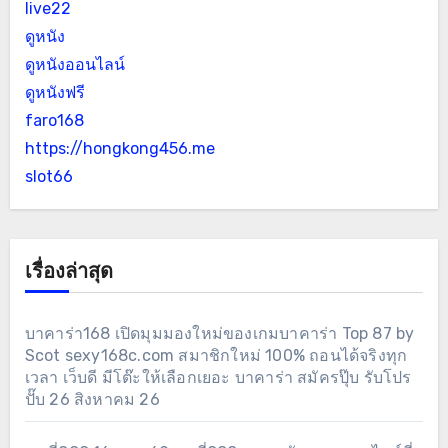
live22
ดูหนัง
ดูหนังออนไลน์
ดูหนังฟรี
faro168
https://hongkong456.me
slot66
เรื่องล่าสุด
บาคาร่า168 เปิดมุมมองใหม่ของเกมบาคาร่า Top 87 by
Scot sexy168c.com สมาชิกใหม่ 100% ถอนได้จริงทุก
เวลา เว็บดี มีโต๊ะให้เลือกเยอะ บาคาร่า สมัครปุ๊บ รับโปร
ปั๊บ 26 สิงหาคม 26