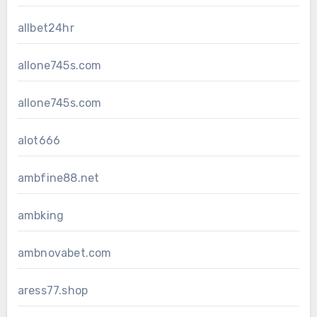
allbet24hr
allone745s.com
allone745s.com
alot666
ambfine88.net
ambking
ambnovabet.com
aress77.shop