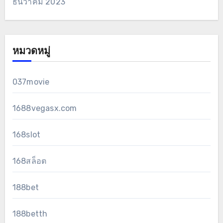
ธันวาคม 2023
หมวดหมู่
037movie
1688vegasx.com
168slot
168สล็อต
188bet
188betth