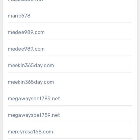
mario678
medee989.com
medee989.com
meekin365day.com
meekin365day.com
megawaysbet789.net
megawaysbet789.net
mercyrosa168.com