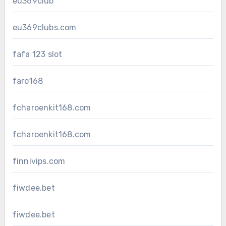
eu369club
eu369clubs.com
fafa 123 slot
faro168
fcharoenkit168.com
fcharoenkit168.com
finnivips.com
fiwdee.bet
fiwdee.bet