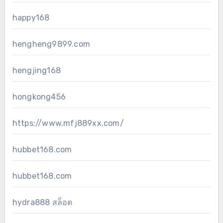
happy168
hengheng9899.com
hengjing168
hongkong456
https://www.mfj889xx.com/
hubbet168.com
hubbet168.com
hydra888 สล็อต