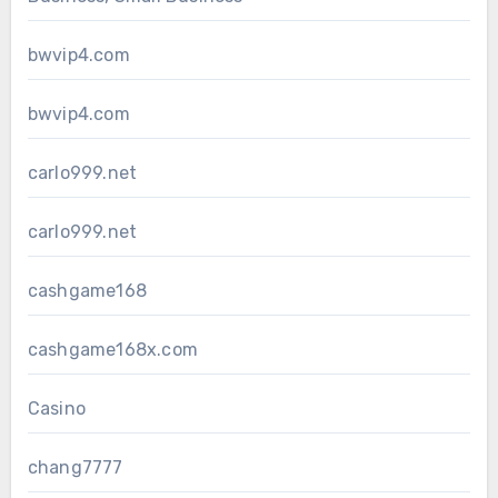
bwvip4.com
bwvip4.com
carlo999.net
carlo999.net
cashgame168
cashgame168x.com
Casino
chang7777