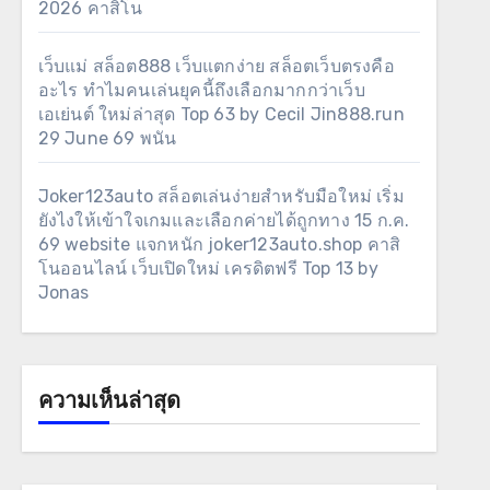
2026 คาสิโน
เว็บแม่ สล็อต888 เว็บแตกง่าย สล็อตเว็บตรงคือ
อะไร ทำไมคนเล่นยุคนี้ถึงเลือกมากกว่าเว็บ
เอเย่นต์ ใหม่ล่าสุด Top 63 by Cecil Jin888.run
29 June 69 พนัน
Joker123auto สล็อตเล่นง่ายสำหรับมือใหม่ เริ่ม
ยังไงให้เข้าใจเกมและเลือกค่ายได้ถูกทาง 15 ก.ค.
69 website แจกหนัก joker123auto.shop คาสิ
โนออนไลน์ เว็บเปิดใหม่ เครดิตฟรี Top 13 by
Jonas
ความเห็นล่าสุด