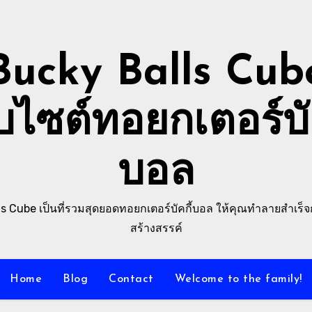
Bucky Balls Cub
็บไซต์ทอยกเตอร์บัค
บอล
s Cube เป็นที่รวมสุดยอดทอยกเตอร์บัคกี้บอล ให้คุณทำลายสำเร็
สร้างสรรค์
Home
Blog
Contact
Welcome to the family!