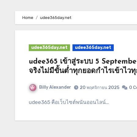
Home
udee365day.net
udee365day.net
udee365day.net
udee365 เข้าสู่ระบบ 5 Septemb
จริงไม่มีขั้นต่ำทุกยอดกำไรเข้าไว
Billy Alexander
20 พฤศจิกายน 2025
0 
udee365 คือเว็บไซต์พนันออนไลน์…