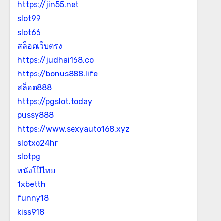
https://jin55.net
slot99
slot66
สล็อตเว็บตรง
https://judhai168.co
https://bonus888.life
สล็อต888
https://pgslot.today
pussy888
https://www.sexyauto168.xyz
slotxo24hr
slotpg
หนังโป๊ไทย
1xbetth
funny18
kiss918