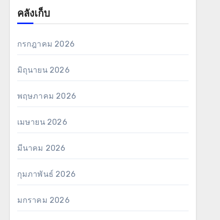
คลังเก็บ
กรกฎาคม 2026
มิถุนายน 2026
พฤษภาคม 2026
เมษายน 2026
มีนาคม 2026
กุมภาพันธ์ 2026
มกราคม 2026