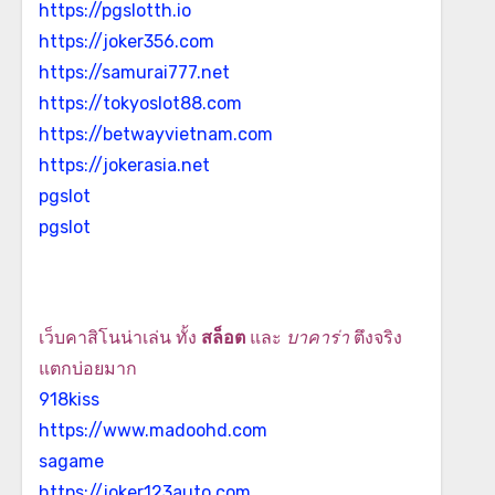
https://pgslotth.io
https://joker356.com
https://samurai777.net
https://tokyoslot88.com
https://betwayvietnam.com
https://jokerasia.net
pgslot
pgslot
เว็บคาสิโนน่าเล่น ทั้ง
สล็อต
และ
บาคาร่า
ตึงจริง
แตกบ่อยมาก
918kiss
https://www.madoohd.com
sagame
https://joker123auto.com