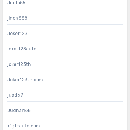
Jinda55
jinda888
Joker123
joker123auto
joker123th
Joker123th.com
juad69
Judhai168
k1gt-auto.com