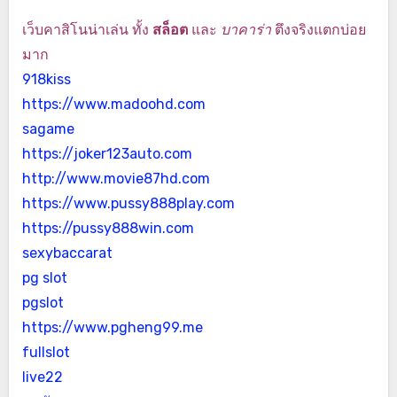
เว็บคาสิโนน่าเล่น ทั้ง
สล็อต
และ
บาคาร่า
ตึงจริงแตกบ่อย
มาก
918kiss
https://www.madoohd.com
sagame
https://joker123auto.com
http://www.movie87hd.com
https://www.pussy888play.com
https://pussy888win.com
sexybaccarat
pg slot
pgslot
https://www.pgheng99.me
fullslot
live22