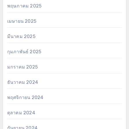
พฤษภาคม 2025
เมษายน 2025
มีนาคม 2025
กุมภาพันธ์ 2025
มกราคม 2025
ธันวาคม 2024
พฤศจิกายน 2024
ตุลาคม 2024
กันยายน 2024