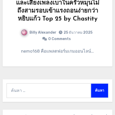
และเสียงเพลงเบาในครัวหมุนไม่
ถึงสามรอบเข้าแรงถอนง่ายกว่า
หยิบแก้ว Top 25 by Chastity
Billy Alexander
25 ธันวาคม 2025
0 Comments
nemo168 คือแพลตฟอร์มเกมออนไลน์…
ค้นหา
สำหรับ: