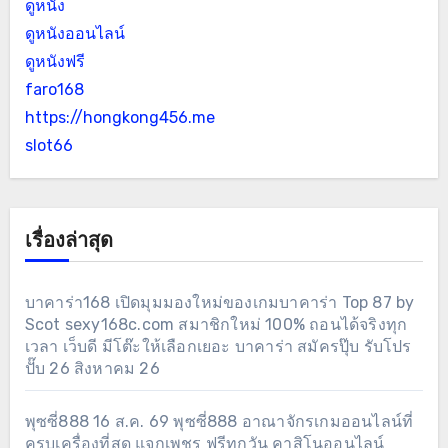
ดูหนัง
ดูหนังออนไลน์
ดูหนังฟรี
faro168
https://hongkong456.me
slot66
เรื่องล่าสุด
บาคาร่า168 เปิดมุมมองใหม่ของเกมบาคาร่า Top 87 by
Scot sexy168c.com สมาชิกใหม่ 100% ถอนได้จริงทุก
เวลา เว็บดี มีโต๊ะให้เลือกเยอะ บาคาร่า สมัครปุ๊บ รับโปร
ปั๊บ 26 สิงหาคม 26
พุซซี่888 16 ส.ค. 69 พุซซี่888 อาณาจักรเกมออนไลน์ที่
ครบเครื่องที่สุด แจกเพชร ฟรีทุกวัน คาสิโนออนไลน์