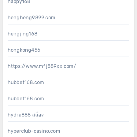
happy168
hengheng9899.com
hengjing168
hongkong456
https://www.mfj889xx.com/
hubbet168.com
hubbet168.com
hydra888 สล็อต
hyperclub-casino.com