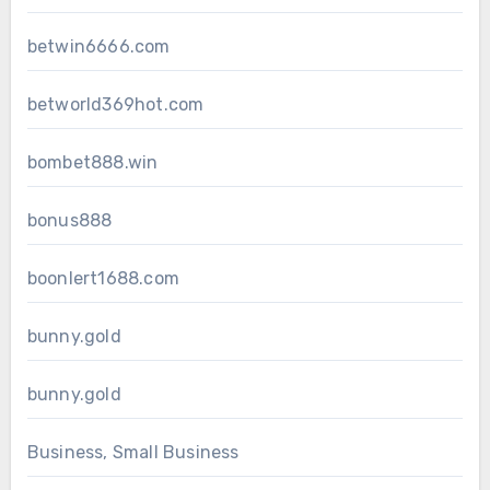
betwin6666.com
betworld369hot.com
bombet888.win
bonus888
boonlert1688.com
bunny.gold
bunny.gold
Business, Small Business