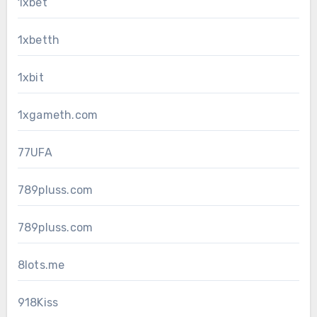
1xbet
1xbetth
1xbit
1xgameth.com
77UFA
789pluss.com
789pluss.com
8lots.me
918Kiss