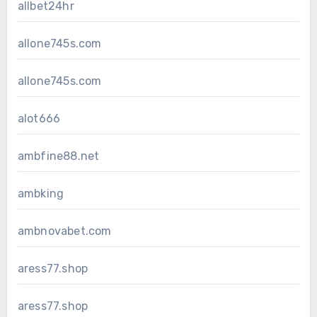
allbet24hr
allone745s.com
allone745s.com
alot666
ambfine88.net
ambking
ambnovabet.com
aress77.shop
aress77.shop