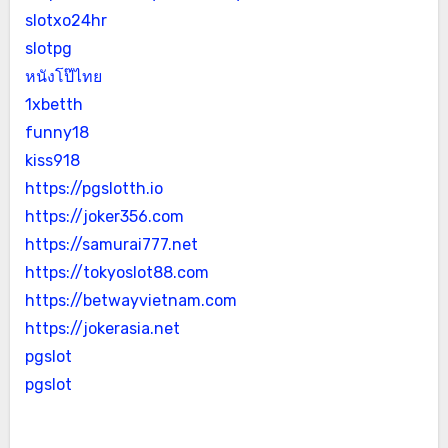
slotxo24hr
slotpg
หนังโป๊ไทย
1xbetth
funny18
kiss918
https://pgslotth.io
https://joker356.com
https://samurai777.net
https://tokyoslot88.com
https://betwayvietnam.com
https://jokerasia.net
pgslot
pgslot