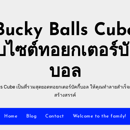
Bucky Balls Cub
็บไซต์ทอยกเตอร์บัค
บอล
s Cube เป็นที่รวมสุดยอดทอยกเตอร์บัคกี้บอล ให้คุณทำลายสำเร็
สร้างสรรค์
Home
Blog
Contact
Welcome to the family!