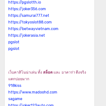
https://pgslotth.io
https://joker356.com
https://samurai777.net
https://tokyoslot88.com
https://betwayvietnam.com
https://jokerasia.net
pgslot
pgslot
เว็บคาสิโนน่าเล่น ทั้ง
สล็อต
และ
บาคาร่า
ตึงจริง
แตกบ่อยมาก
918kiss
https://www.madoohd.com
sagame
https://joker123auto.com