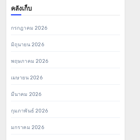
คลังเก็บ
กรกฎาคม 2026
มิถุนายน 2026
พฤษภาคม 2026
เมษายน 2026
มีนาคม 2026
กุมภาพันธ์ 2026
มกราคม 2026