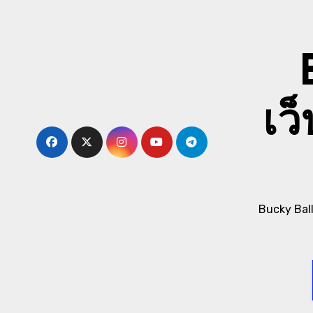
Skip
to
content
เว
Bucky Ball