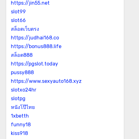
https://jin55.net
slot99
slot66
สล็อตเว็บตรง
https://judhai168.co
https://bonus888.life
สล็อต888
https://pgslot.today
pussy888
https://www.sexyauto168.xyz
slotxo24hr
slotpg
หนังโป๊ไทย
1xbetth
funny18
kiss918