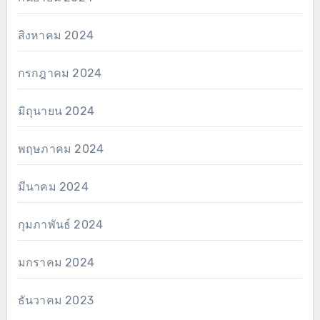
สิงหาคม 2024
กรกฎาคม 2024
มิถุนายน 2024
พฤษภาคม 2024
มีนาคม 2024
กุมภาพันธ์ 2024
มกราคม 2024
ธันวาคม 2023