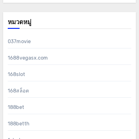
หมวดหมู่
037movie
1688vegasx.com
168slot
168สล็อต
188bet
188betth