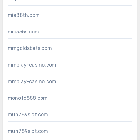
mia88th.com
mib555s.com
mmgoldsbets.com
mmplay-casino.com
mmplay-casino.com
mono16888.com
mun789slot.com
mun789slot.com