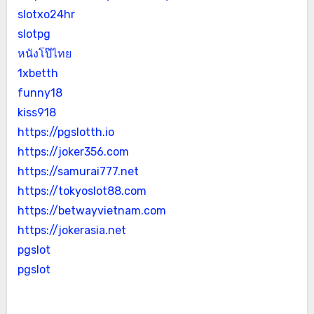
slotxo24hr
slotpg
หนังโป๊ไทย
1xbetth
funny18
kiss918
https://pgslotth.io
https://joker356.com
https://samurai777.net
https://tokyoslot88.com
https://betwayvietnam.com
https://jokerasia.net
pgslot
pgslot