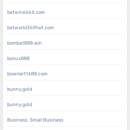
betwin6666.com
betworld369hot.com
bombet888.win
bonus888
boonlert1688.com
bunny.gold
bunny.gold
Business, Small Business