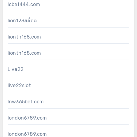
lcbet444.com
lion123สล็อต
lionth168.com
lionth168.com
Live22
live22slot
lnw365bet.com
london6789.com
london6789.com