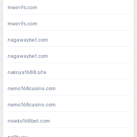
mwin9s.com
mwin9s.com
nagawaybet.com
nagawaybet.com
nakoya1688.site
nemo168casino.com
nemo168casino.com
niseko168bet.com