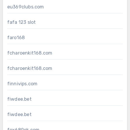
eu369clubs.com
fafa 123 slot
faro168
fcharoenkit168.com
fcharoenkit168.com
finnivips.com
fiwdee.bet
fiwdee.bet
fox689ok.com