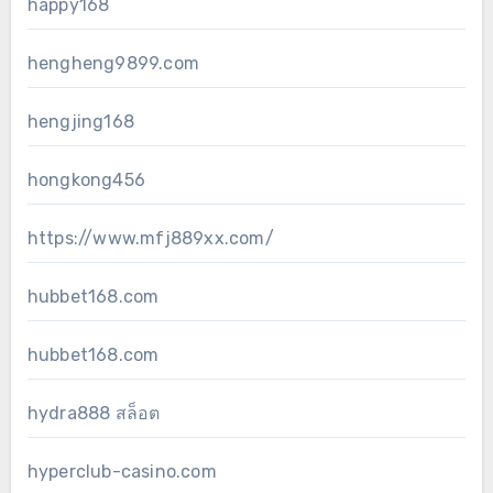
happy168
hengheng9899.com
hengjing168
hongkong456
https://www.mfj889xx.com/
hubbet168.com
hubbet168.com
hydra888 สล็อต
hyperclub-casino.com