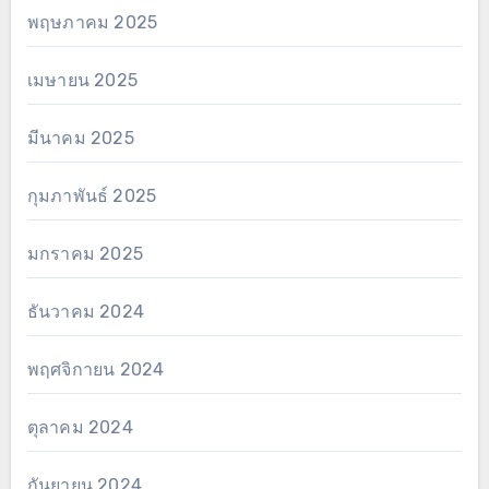
พฤษภาคม 2025
เมษายน 2025
มีนาคม 2025
กุมภาพันธ์ 2025
มกราคม 2025
ธันวาคม 2024
พฤศจิกายน 2024
ตุลาคม 2024
กันยายน 2024