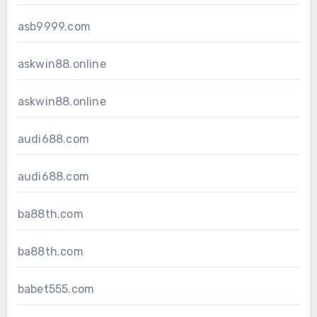
asb9999.com
askwin88.online
askwin88.online
audi688.com
audi688.com
ba88th.com
ba88th.com
babet555.com