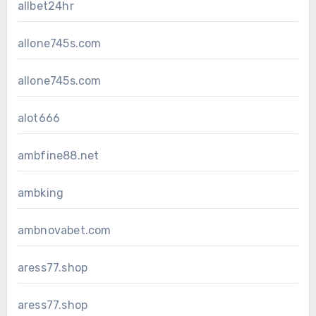
allbet24hr
allone745s.com
allone745s.com
alot666
ambfine88.net
ambking
ambnovabet.com
aress77.shop
aress77.shop