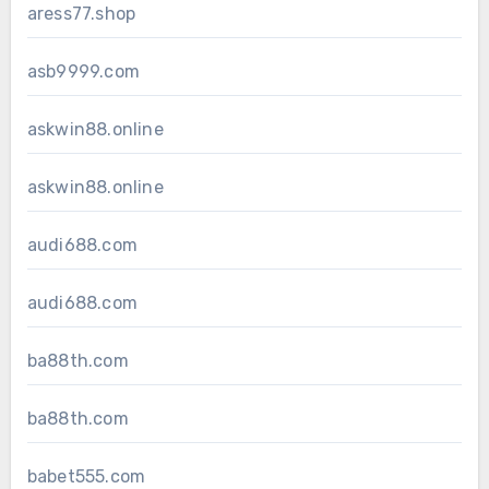
aress77.shop
asb9999.com
askwin88.online
askwin88.online
audi688.com
audi688.com
ba88th.com
ba88th.com
babet555.com