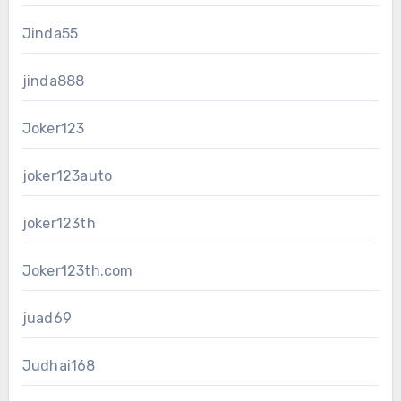
Jinda55
jinda888
Joker123
joker123auto
joker123th
Joker123th.com
juad69
Judhai168