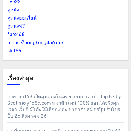
live22
ดูหนัง
ดูหนังออนไลน์
ดูหนังฟรี
faro168
https://hongkong456.me
slot66
เรื่องล่าสุด
บาคาร่า168 เปิดมุมมองใหม่ของเกมบาคาร่า Top 87 by
Scot sexy168c.com สมาชิกใหม่ 100% ถอนได้จริงทุก
เวลา เว็บดี มีโต๊ะให้เลือกเยอะ บาคาร่า สมัครปุ๊บ รับโปร
ปั๊บ 26 สิงหาคม 26