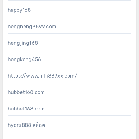
happy168
hengheng9899.com
hengjing168
hongkong456
https://www.mfj889xx.com/
hubbet168.com
hubbet168.com
hydra888 สล็อต