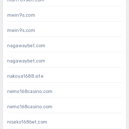
mwin9s.com
mwin9s.com
nagawaybet.com
nagawaybet.com
nakoya1688.site
nemo168casino.com
nemo168casino.com
niseko168bet.com