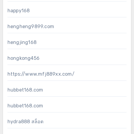
happy168
hengheng9899.com
hengjing168
hongkong456
https://www.mfj889xx.com/
hubbet168.com
hubbet168.com
hydra888 สล็อต