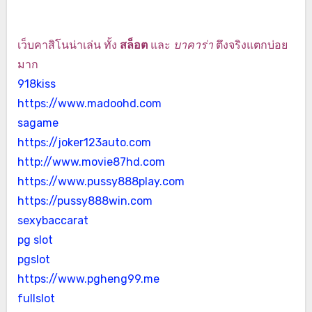
เว็บคาสิโนน่าเล่น ทั้ง
สล็อต
และ
บาคาร่า
ตึงจริงแตกบ่อย
มาก
918kiss
https://www.madoohd.com
sagame
https://joker123auto.com
http://www.movie87hd.com
https://www.pussy888play.com
https://pussy888win.com
sexybaccarat
pg slot
pgslot
https://www.pgheng99.me
fullslot