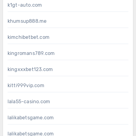
k1gt-auto.com
khumsup888.me
kimchibetbet.com
kingromans789.com
kingxxxbet123.com
kitti999vip.com
lala55-casino.com
lalikabetsgame.com
lalikabetsgame.com