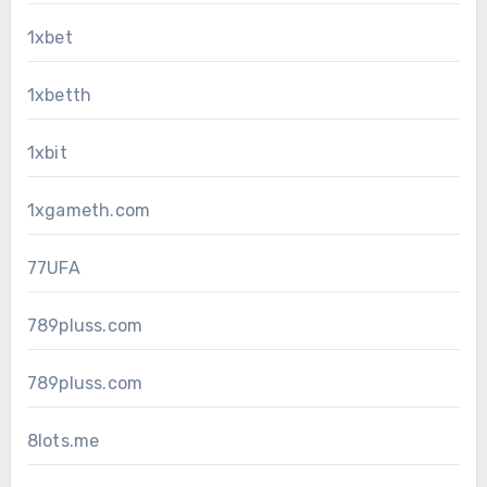
1xbet
1xbetth
1xbit
1xgameth.com
77UFA
789pluss.com
789pluss.com
8lots.me