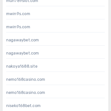
mun789slot.com
mwin9s.com
mwin9s.com
nagawaybet.com
nagawaybet.com
nakoya1688.site
nemo168casino.com
nemo168casino.com
niseko168bet.com