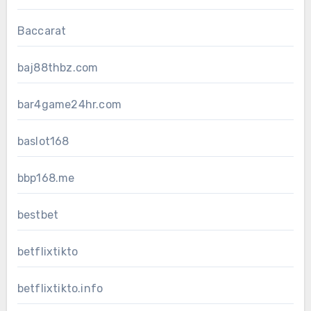
Baccarat
baj88thbz.com
bar4game24hr.com
baslot168
bbp168.me
bestbet
betflixtikto
betflixtikto.info