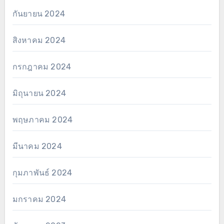
กันยายน 2024
สิงหาคม 2024
กรกฎาคม 2024
มิถุนายน 2024
พฤษภาคม 2024
มีนาคม 2024
กุมภาพันธ์ 2024
มกราคม 2024