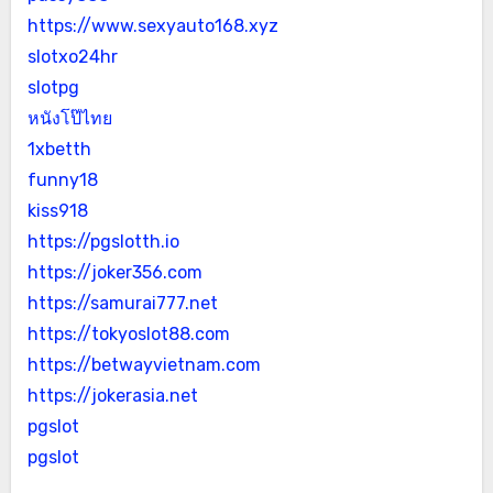
https://www.sexyauto168.xyz
slotxo24hr
slotpg
หนังโป๊ไทย
1xbetth
funny18
kiss918
https://pgslotth.io
https://joker356.com
https://samurai777.net
https://tokyoslot88.com
https://betwayvietnam.com
https://jokerasia.net
pgslot
pgslot