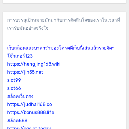
การบรรลุเป้าหมายมักมากับการตัดสินใจของเราในเวลาที่
เรารับมันอย่างจริงใจ
เว็บสล็อตและบาคาร่าของโครตดีเว็บนี้เล่นแล้วรวยจัดๆ
โจ๊กเกอร์123
https://hengjing168.wiki
https://jin55.net
slot99
slot66
สล็อตเว็บตรง
https://judhai168.co
https://bonus888.life
สล็อต888
https://pgslot.today