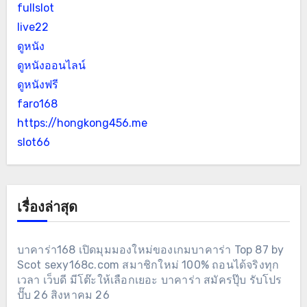
fullslot
live22
ดูหนัง
ดูหนังออนไลน์
ดูหนังฟรี
faro168
https://hongkong456.me
slot66
เรื่องล่าสุด
บาคาร่า168 เปิดมุมมองใหม่ของเกมบาคาร่า Top 87 by
Scot sexy168c.com สมาชิกใหม่ 100% ถอนได้จริงทุก
เวลา เว็บดี มีโต๊ะให้เลือกเยอะ บาคาร่า สมัครปุ๊บ รับโปร
ปั๊บ 26 สิงหาคม 26