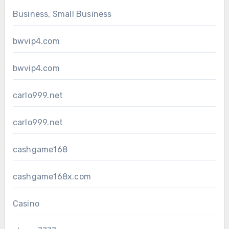
Business, Small Business
bwvip4.com
bwvip4.com
carlo999.net
carlo999.net
cashgame168
cashgame168x.com
Casino