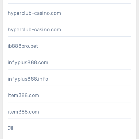
hyperclub-casino.com
hyperclub-casino.com
ib888pro.bet
infyplus888.com
infyplus888.info
item388.com
item388.com
Jili