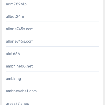
adm789.vip
allbet24hr
allone745s.com
allone745s.com
alot666
ambfine88.net
ambking
ambnovabet.com
aress77.shop