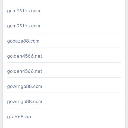
gem99ths.com
gem99ths.com
gobaza88.com
golden4566.net
golden4566.net
gowingo88.com
gowingo88.com
gta668.vip