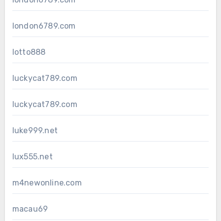
london6789.com
lotto888
luckycat789.com
luckycat789.com
luke999.net
lux555.net
m4newonline.com
macau69