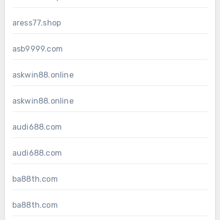
aress77.shop
asb9999.com
askwin88.online
askwin88.online
audi688.com
audi688.com
ba88th.com
ba88th.com