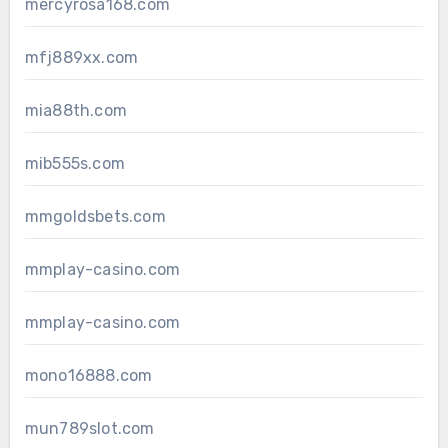
mercyrosa168.com
mfj889xx.com
mia88th.com
mib555s.com
mmgoldsbets.com
mmplay-casino.com
mmplay-casino.com
mono16888.com
mun789slot.com