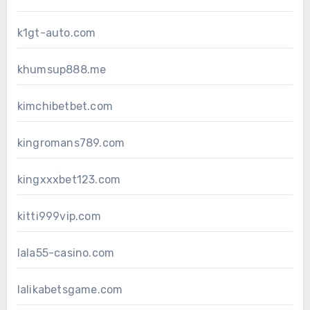
k1gt-auto.com
khumsup888.me
kimchibetbet.com
kingromans789.com
kingxxxbet123.com
kitti999vip.com
lala55-casino.com
lalikabetsgame.com