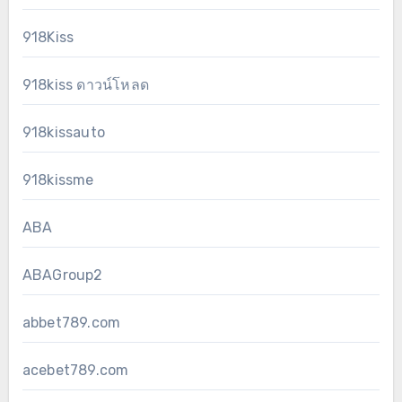
918Kiss
918kiss ดาวน์โหลด
918kissauto
918kissme
ABA
ABAGroup2
abbet789.com
acebet789.com