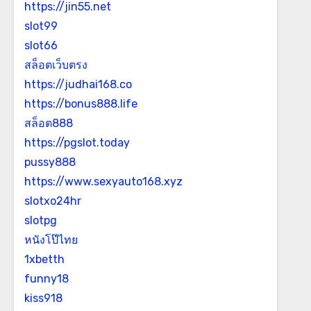
https://jin55.net
slot99
slot66
สล็อตเว็บตรง
https://judhai168.co
https://bonus888.life
สล็อต888
https://pgslot.today
pussy888
https://www.sexyauto168.xyz
slotxo24hr
slotpg
หนังโป๊ไทย
1xbetth
funny18
kiss918