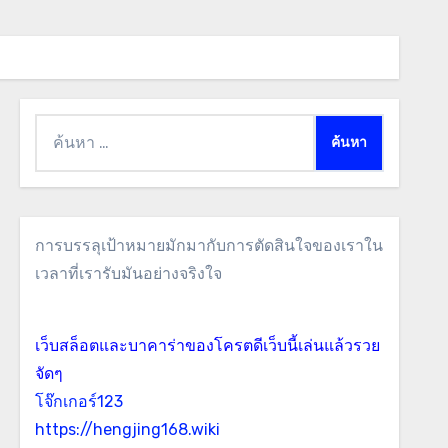
ค้นหา
สำหรับ:
การบรรลุเป้าหมายมักมากับการตัดสินใจของเราใน
เวลาที่เรารับมันอย่างจริงใจ
เว็บสล็อตและบาคาร่าของโครตดีเว็บนี้เล่นแล้วรวย
จัดๆ
โจ๊กเกอร์123
https://hengjing168.wiki