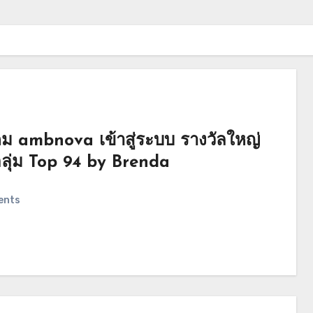
ม ambnova เข้าสู่ระบบ รางวัลใหญ่
ลุ่ม Top 94 by Brenda
ents