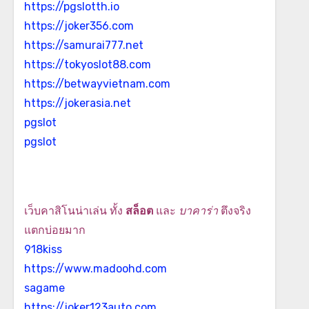
https://pgslotth.io
https://joker356.com
https://samurai777.net
https://tokyoslot88.com
https://betwayvietnam.com
https://jokerasia.net
pgslot
pgslot
เว็บคาสิโนน่าเล่น ทั้ง
สล็อต
และ
บาคาร่า
ตึงจริง
แตกบ่อยมาก
918kiss
https://www.madoohd.com
sagame
https://joker123auto.com