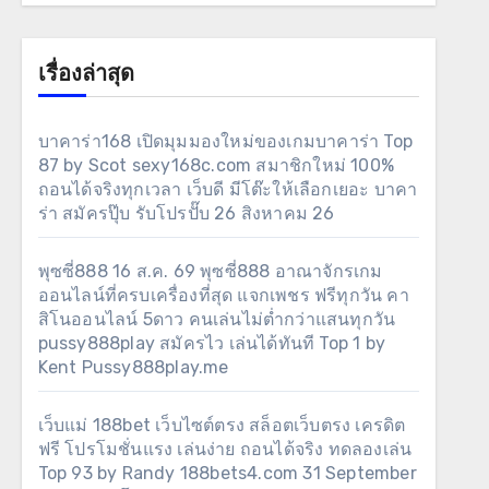
เรื่องล่าสุด
บาคาร่า168 เปิดมุมมองใหม่ของเกมบาคาร่า Top
87 by Scot sexy168c.com สมาชิกใหม่ 100%
ถอนได้จริงทุกเวลา เว็บดี มีโต๊ะให้เลือกเยอะ บาคา
ร่า สมัครปุ๊บ รับโปรปั๊บ 26 สิงหาคม 26
พุซซี่888 16 ส.ค. 69 พุซซี่888 อาณาจักรเกม
ออนไลน์ที่ครบเครื่องที่สุด แจกเพชร ฟรีทุกวัน คา
สิโนออนไลน์ 5ดาว คนเล่นไม่ต่ำกว่าแสนทุกวัน
pussy888play สมัครไว เล่นได้ทันที Top 1 by
Kent Pussy888play.me
เว็บแม่ 188bet เว็บไซต์ตรง สล็อตเว็บตรง เครดิต
ฟรี โปรโมชั่นแรง เล่นง่าย ถอนได้จริง ทดลองเล่น
Top 93 by Randy 188bets4.com 31 September