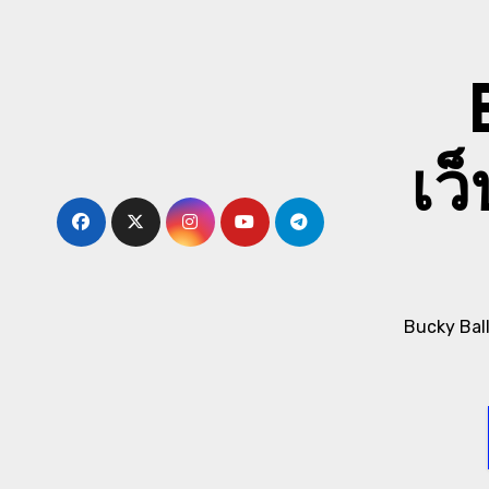
Skip
to
content
เว
Bucky Ball