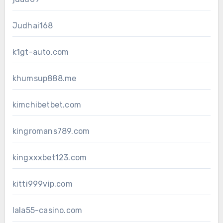
Judhai168
k1gt-auto.com
khumsup888.me
kimchibetbet.com
kingromans789.com
kingxxxbet123.com
kitti999vip.com
lala55-casino.com