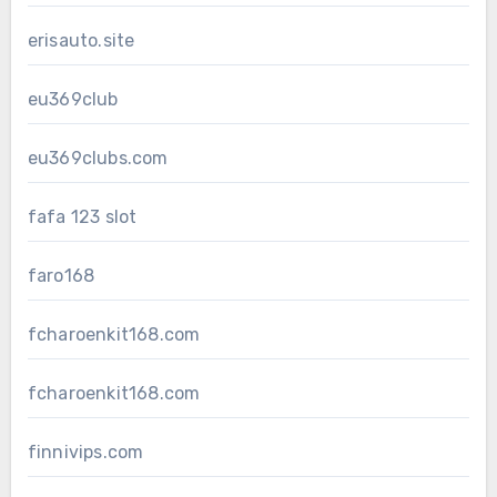
erisauto.site
eu369club
eu369clubs.com
fafa 123 slot
faro168
fcharoenkit168.com
fcharoenkit168.com
finnivips.com