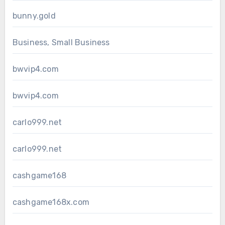
bunny.gold
Business, Small Business
bwvip4.com
bwvip4.com
carlo999.net
carlo999.net
cashgame168
cashgame168x.com