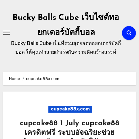
Skip
to
Bucky Balls Cube เว็บไซต์ทอ
content
ยกเตอร์บัคกี้บอล
Bucky Balls Cube เป็นที่รวมสุดยอดทอยกเตอร์บัคกี้
บอล ให้คุณทำลายสำเร็จกับความคิดสร้างสรรค์
Home
cupcake88x.com
cupcake88x.com
cupcake88 1 July cupcake88
เครดิตฟรี ระบบอัจฉริยะช่วย