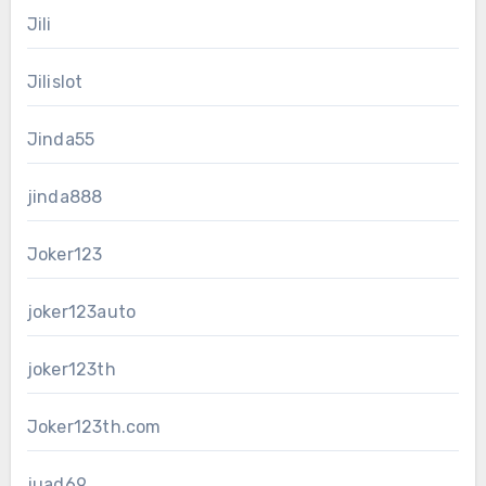
Jili
Jilislot
Jinda55
jinda888
Joker123
joker123auto
joker123th
Joker123th.com
juad69