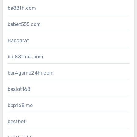
ba88th.com
babet555.com
Baccarat
baj88thbz.com
bar4game24hr.com
baslot168
bbp168.me
bestbet