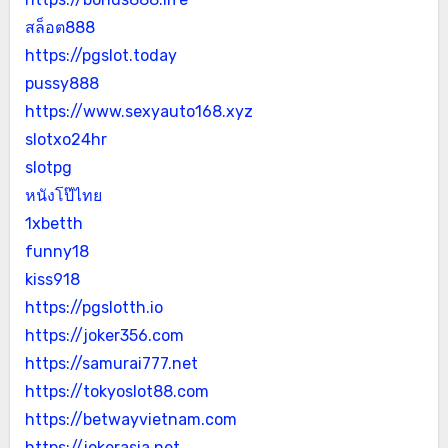
สล็อต888
https://pgslot.today
pussy888
https://www.sexyauto168.xyz
slotxo24hr
slotpg
หนังโป๊ไทย
1xbetth
funny18
kiss918
https://pgslotth.io
https://joker356.com
https://samurai777.net
https://tokyoslot88.com
https://betwayvietnam.com
https://jokerasia.net