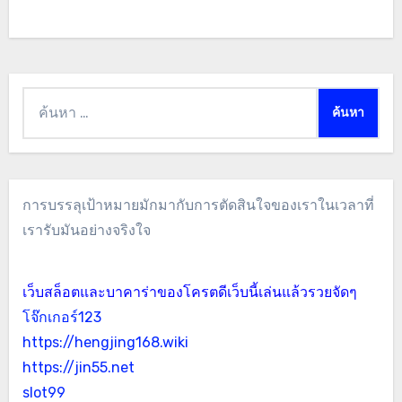
ค้นหา
สำหรับ:
การบรรลุเป้าหมายมักมากับการตัดสินใจของเราในเวลาที่
เรารับมันอย่างจริงใจ
เว็บสล็อตและบาคาร่าของโครตดีเว็บนี้เล่นแล้วรวยจัดๆ
โจ๊กเกอร์123
https://hengjing168.wiki
https://jin55.net
slot99