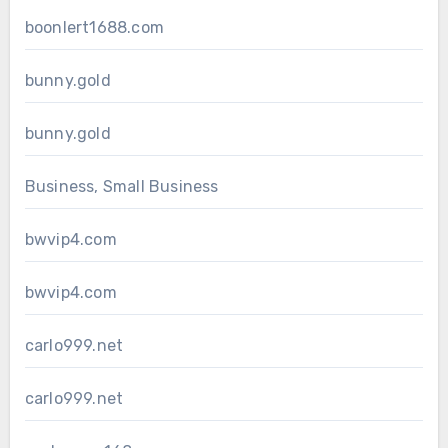
boonlert1688.com
bunny.gold
bunny.gold
Business, Small Business
bwvip4.com
bwvip4.com
carlo999.net
carlo999.net