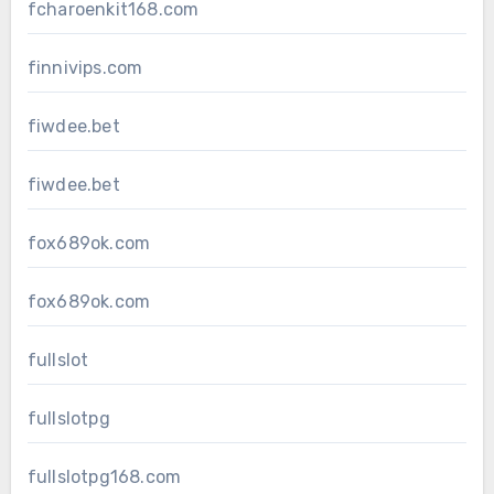
fcharoenkit168.com
finnivips.com
fiwdee.bet
fiwdee.bet
fox689ok.com
fox689ok.com
fullslot
fullslotpg
fullslotpg168.com