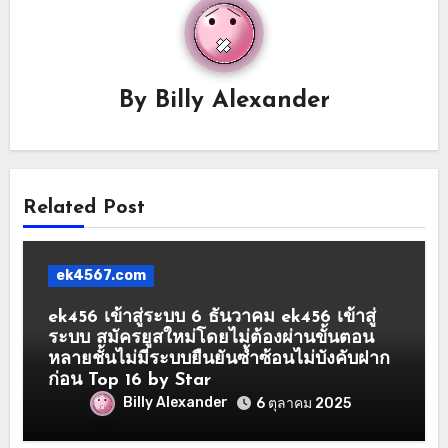
By
Billy Alexander
Related Post
ek4567.com
ek456 เข้าสู่ระบบ 6 ธันวาคม ek456 เข้าสู่
ระบบ สมัครยูสใหม่โดยไม่ต้องผ่านขั้นตอน
หลายชั้นไม่มีระบบยืนยันซ้ำซ้อนไม่บังคับฝาก
ก่อน Top 16 by Star
Billy Alexander
6 ตุลาคม 2025