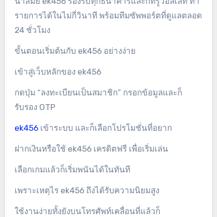
นำสมัย ek456 รองรับทุกธนาคารและก็ทรูวอลเล็ท ทำ
รายการได้ในไม่กี่วินาที พร้อมทีมซัพพอร์ตที่ดูแลตลอด
24 ชั่วโมง
ขั้นตอนเริ่มต้นกับ ek456 อย่างง่าย
เข้าสู่เว็บหลักของ ek456
กดปุ่ม “ลงทะเบียนเป็นสมาชิก” กรอกข้อมูลและก็
รับรอง OTP
ek456
เข้าระบบ และก็เลือกโปรโมชั่นที่อยาก
ฝากเงินหรือใช้ ek456 เครดิตฟรี เพื่อเริ่มเล่น
เลือกเกมแล้วก็เริ่มพนันได้ในทันที
เพราะเหตุไร ek456 ถึงได้รับความนิยมสูง
ใช้งานง่ายทั้งยังบนโทรศัพท์เคลื่อนที่แล้วก็