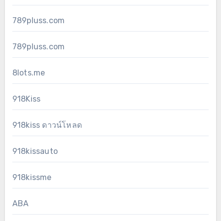
789pluss.com
789pluss.com
8lots.me
918Kiss
918kiss ดาวน์โหลด
918kissauto
918kissme
ABA