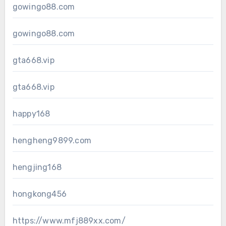
gowingo88.com
gowingo88.com
gta668.vip
gta668.vip
happy168
hengheng9899.com
hengjing168
hongkong456
https://www.mfj889xx.com/