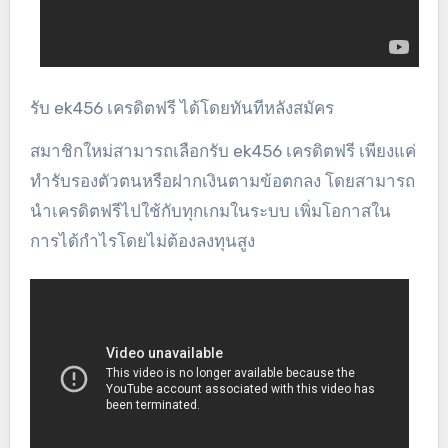
รับ ek456 เครดิตฟรี ได้โดยทันทีหลังสมัคร
สมาชิกใหม่สามารถเลือกรับ ek456 เครดิตฟรี เพียงแค่
ทำรับรองตัวตนหรือฝากเงินตามข้อตกลง โดยสามารถ
นำเครดิตฟรีไปใช้กับทุกเกมในระบบ เพิ่มโอกาสใน
การได้กำไรโดยไม่ต้องลงทุนสูง