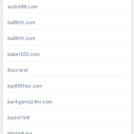
audi688.com
ba88th.com
ba88th.com
babet555.com
Baccarat
baj88thbz.com
bar4game24hr.com
baslot168
bbp168.me