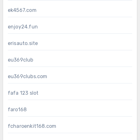
ek4567.com
enjoy24.fun
erisauto.site
eu369club
eu369clubs.com
fafa 123 slot
faro168
fcharoenkit168.com