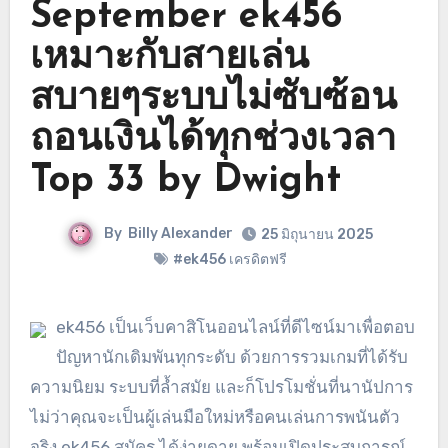
September ek456
เหมาะกับสายเล่น
สบายๆระบบไม่ซับซ้อน
ถอนเงินได้ทุกช่วงเวลา
Top 33 by Dwight
By
Billy Alexander
25 มิถุนายน 2025
#ek456 เครดิตฟรี
ek456 เป็นเว็บคาสิโนออนไลน์ที่ดีไซน์มาเพื่อตอบ
ปัญหานักเดิมพันทุกระดับ ด้วยการรวมเกมที่ได้รับ
ความนิยม ระบบที่ล้ำสมัย และก็โปรโมชั่นที่นานัปการ
ไม่ว่าคุณจะเป็นผู้เล่นมือใหม่หรือคนเล่นการพนันตัว
จริง ek456 สมัคร ได้ง่ายดาย พร้อมเปิดประสบการณ์