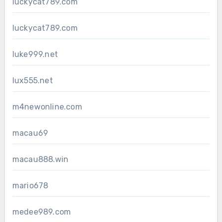
luckycat789.com
luckycat789.com
luke999.net
lux555.net
m4newonline.com
macau69
macau888.win
mario678
medee989.com