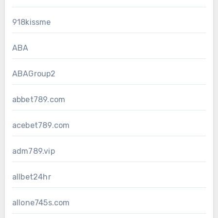
918kissme
ABA
ABAGroup2
abbet789.com
acebet789.com
adm789.vip
allbet24hr
allone745s.com