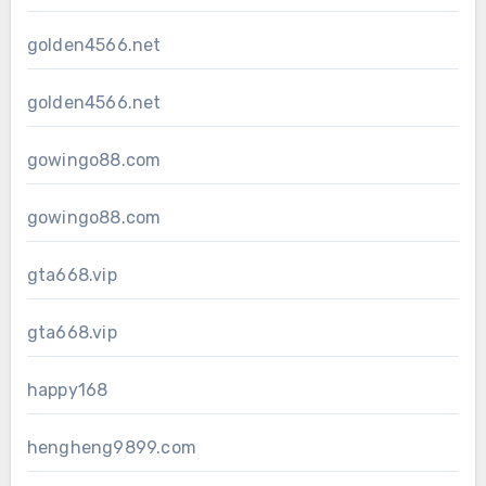
golden4566.net
golden4566.net
gowingo88.com
gowingo88.com
gta668.vip
gta668.vip
happy168
hengheng9899.com