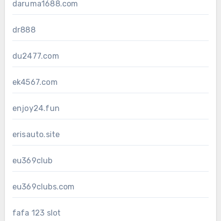
daruma1688.com
dr888
du2477.com
ek4567.com
enjoy24.fun
erisauto.site
eu369club
eu369clubs.com
fafa 123 slot