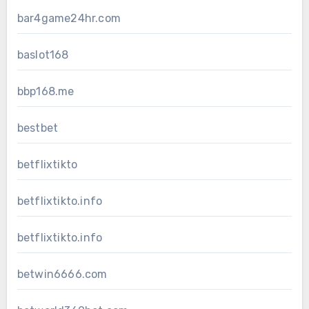
bar4game24hr.com
baslot168
bbp168.me
bestbet
betflixtikto
betflixtikto.info
betflixtikto.info
betwin6666.com