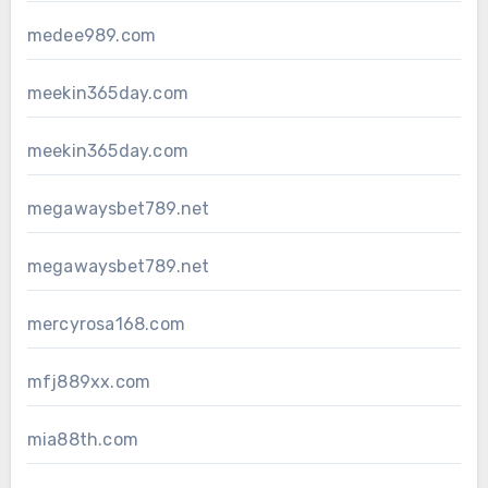
medee989.com
meekin365day.com
meekin365day.com
megawaysbet789.net
megawaysbet789.net
mercyrosa168.com
mfj889xx.com
mia88th.com