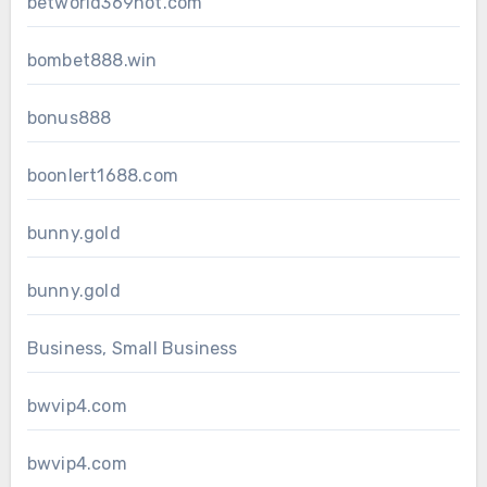
betworld369hot.com
bombet888.win
bonus888
boonlert1688.com
bunny.gold
bunny.gold
Business, Small Business
bwvip4.com
bwvip4.com