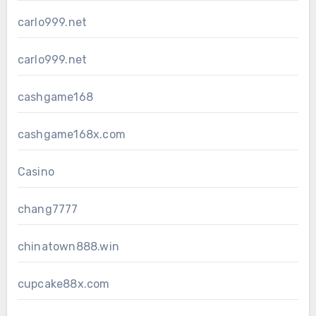
carlo999.net
carlo999.net
cashgame168
cashgame168x.com
Casino
chang7777
chinatown888.win
cupcake88x.com