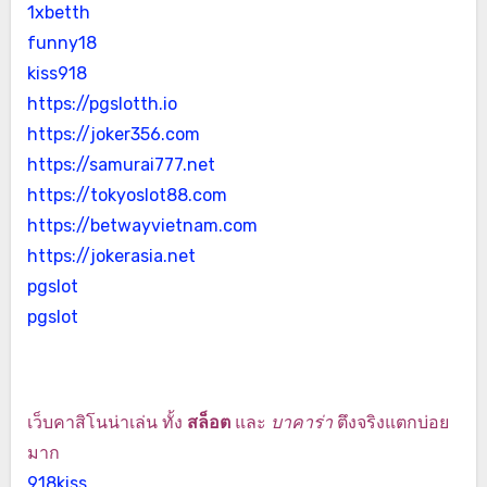
1xbetth
funny18
kiss918
https://pgslotth.io
https://joker356.com
https://samurai777.net
https://tokyoslot88.com
https://betwayvietnam.com
https://jokerasia.net
pgslot
pgslot
เว็บคาสิโนน่าเล่น ทั้ง
สล็อต
และ
บาคาร่า
ตึงจริงแตกบ่อย
มาก
918kiss