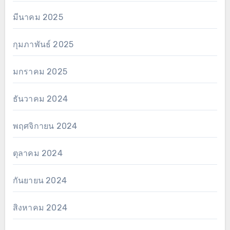
มีนาคม 2025
กุมภาพันธ์ 2025
มกราคม 2025
ธันวาคม 2024
พฤศจิกายน 2024
ตุลาคม 2024
กันยายน 2024
สิงหาคม 2024