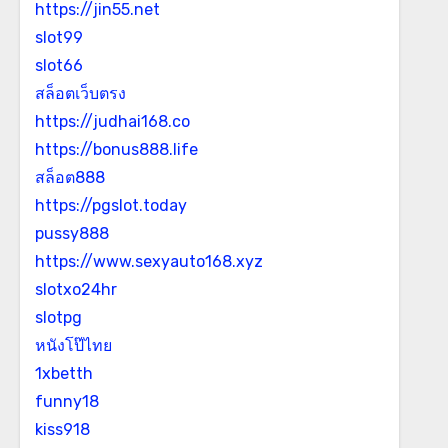
https://jin55.net
slot99
slot66
สล็อตเว็บตรง
https://judhai168.co
https://bonus888.life
สล็อต888
https://pgslot.today
pussy888
https://www.sexyauto168.xyz
slotxo24hr
slotpg
หนังโป๊ไทย
1xbetth
funny18
kiss918