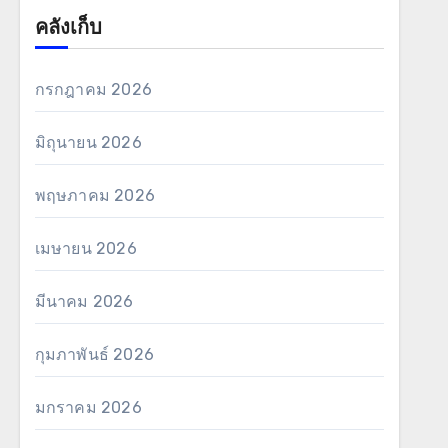
คลังเก็บ
กรกฎาคม 2026
มิถุนายน 2026
พฤษภาคม 2026
เมษายน 2026
มีนาคม 2026
กุมภาพันธ์ 2026
มกราคม 2026