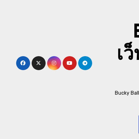
Skip
to
content
เว
Bucky Ball