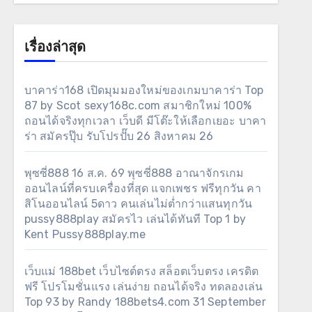
เรื่องล่าสุด
บาคาร่า168 เปิดมุมมองใหม่ของเกมบาคาร่า Top
87 by Scot sexy168c.com สมาชิกใหม่ 100%
ถอนได้จริงทุกเวลา เว็บดี มีโต๊ะให้เลือกเยอะ บาคา
ร่า สมัครปุ๊บ รับโปรปั๊บ 26 สิงหาคม 26
พุซซี่888 16 ส.ค. 69 พุซซี่888 อาณาจักรเกม
ออนไลน์ที่ครบเครื่องที่สุด แจกเพชร ฟรีทุกวัน คา
สิโนออนไลน์ 5ดาว คนเล่นไม่ต่ำกว่าแสนทุกวัน
pussy888play สมัครไว เล่นได้ทันที Top 1 by
Kent Pussy888play.me
เว็บแม่ 188bet เว็บไซต์ตรง สล็อตเว็บตรง เครดิต
ฟรี โปรโมชั่นแรง เล่นง่าย ถอนได้จริง ทดลองเล่น
Top 93 by Randy 188bets4.com 31 September