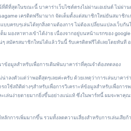
ี่ดีที่สุดในขณะนี้ บาคาร่าเว็บไซต์ตรงไม่ผ่านเอเย่นต์ ไม่ผ่า
sagame เครดิตฟรีมามาก จัดเต็มตั้งแต่สมาชิกใหม่ยันสมาชิกเก
ันแบบครบๆเล่นได้ทุกสิ่งตามต้องการ ไม่ต้องเปลี่ยนแปลงเว็บกั
ดเต็ม มองหาทางเข้าได้ง่าย เนื่องจากอยู่บนหน้าแรกของ googl
แน่ๆ สมัครสมาชิกใหม่ได้แล้ววันนี้ รับเครดิตฟรีได้เลยโดยทันที 
าข้อมูลสำหรับเพื่อการเดิมพันบาคาร่าที่คุณจำต้องทดลอง
ม่น่าลงตัวแต่ว่าพอดีสุดๆเลยค่ะครับ ด้วยเหตุว่าการเล่นบาคาร่า
ามารถใช้สถิติต่างๆสำหรับเพื่อการวิเคราะห์ข้อมูลสำหรับเพื่อการ
เล่นง่ายดายมากยิ่งขึ้นอย่างแน่แท้ ซึ่งในพาร์ทนี้ ผมจะพาคุณม
ีหลักการเพิ่มมากขึ้น รวมทั้งลดความเสี่ยงสำหรับการเล่นเสียก้