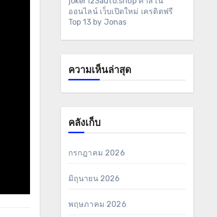
joker123auto.shop คาสิโน
ออนไลน์ เว็บเปิดใหม่ เครดิตฟรี
Top 13 by Jonas
ความเห็นล่าสุด
คลังเก็บ
กรกฎาคม 2026
มิถุนายน 2026
พฤษภาคม 2026