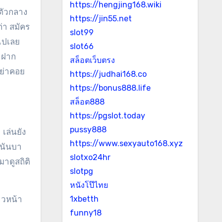
https://hengjing168.wiki
นตัวกลาง
https://jin55.net
่า สมัคร
slot99
นไปเลย
slot66
e ฝาก
สล็อตเว็บตรง
อย่าคอย
https://judhai168.co
https://bonus888.life
สล็อต888
https://pgslot.today
pussy888
 เล่นยัง
https://www.sexyauto168.xyz
พนันบา
slotxo24hr
าดูสถิติ
slotpg
หนังโป๊ไทย
าวหน้า
1xbetth
funny18