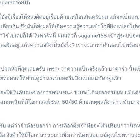
 sagame168th
งมีเรื่องให้หลงผิดอยู่เรื่อยด้วยเหมือนกันครับผม แม้จะเป็นเก
ู่เช่นเดียวกัน ซึ่งมันก็ส่งผลให้เกิดความรู้ความเข้าใจที่ผิดแปลกไ
ำกำไรไปเลยก็ได้ ในพาร์ทนี้ ผมแล้วก็ sagame168 เข้าสู่ระบบจ
ลังหลงผิดอยู่ แล้วความจริงเป็นยังไง? เราจะมาหาคำตอบไปพร้อม
น่าปวดหัวที่สุดเลยครับ เพราะว่าความเป็นจริงแล้ว บาคาร่า นั้นเ
่ายทอดสดให้ท่านดูผ่านระบบสตรีมมิ่งแบบแน่ชัดอยู่แล้ว
นที่จะใช้ในลัษณะของการพนันชนะ 100% ได้หรอกครับผม แม้แต่
นเป็นเกมพนันที่มีโอกาสแพ้ชนะ 50/50 ด้วยเหตุผลดังกล่าว มันบา
ครับ แต่ว่าจำต้องบอกว่า การเลือกฝั่งเจ้ามือจะได้เปรียบกว่านิด
ามือ จึงทำให้มีโอกาสชนะมากยิ่งกว่านิดหน่อย แม้คุณไม่ทราบจะเ