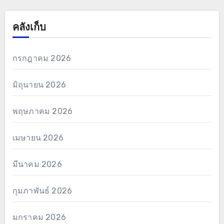
คลังเก็บ
กรกฎาคม 2026
มิถุนายน 2026
พฤษภาคม 2026
เมษายน 2026
มีนาคม 2026
กุมภาพันธ์ 2026
มกราคม 2026