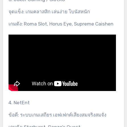
จุดแข็ง: เกมคลาสสิก เล่นง่าย โบนัสหนัก
เกมดัง: Roma Slot, Horus Eye, Supreme Caishen
4. NetEnt
ข้อดี: ระบบเกมเสถียร เอฟเฟกต์เสียงสมจริงสมจัง