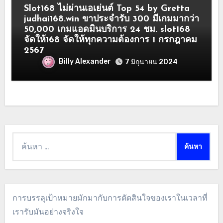
Slot168 ไม่ผ่านเอเย่นต์ Top 54 by Gretta
judhai168.win ขาประจำรับ 300 มีเกมมากว่า
50,000 เกมแอดมินบริการ 24 ชม. slot168
จัดให้168 จัดให้ทุกความต้องการ 1 กรกฎาคม
2567
Billy Alexander
7 มิถุนายน 2024
ค้นหา
สำหรับ:
การบรรลุเป้าหมายมักมากับการตัดสินใจของเราในเวลาที่
เรารับมันอย่างจริงใจ