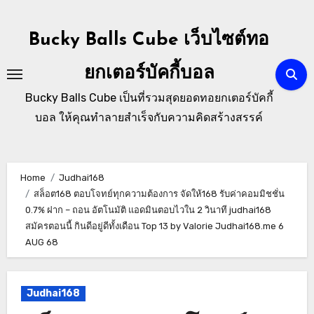
Skip
to
Bucky Balls Cube เว็บไซต์ทอ
content
ยกเตอร์บัคกี้บอล
Bucky Balls Cube เป็นที่รวมสุดยอดทอยกเตอร์บัคกี้
บอล ให้คุณทำลายสำเร็จกับความคิดสร้างสรรค์
Home
Judhai168
สล็อต168 ตอบโจทย์ทุกความต้องการ จัดให้168 รับค่าคอมมิชชั่น
0.7% ฝาก – ถอน อัตโนมัติ แอดมินตอบไวใน 2 วินาที judhai168
สมัครตอนนี้ กินดีอยู่ดีทั้งเดือน Top 13 by Valorie Judhai168.me 6
AUG 68
Judhai168