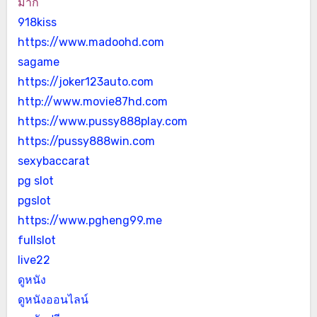
มาก
918kiss
https://www.madoohd.com
sagame
https://joker123auto.com
http://www.movie87hd.com
https://www.pussy888play.com
https://pussy888win.com
sexybaccarat
pg slot
pgslot
https://www.pgheng99.me
fullslot
live22
ดูหนัง
ดูหนังออนไลน์