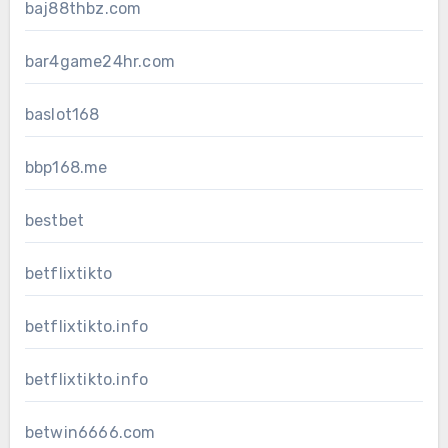
baj88thbz.com
bar4game24hr.com
baslot168
bbp168.me
bestbet
betflixtikto
betflixtikto.info
betflixtikto.info
betwin6666.com