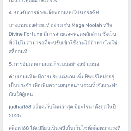
4. รองรับการจ่ายแจ็คพอตแบบโปรเกรสซีฟ
บางเกมของค่ายแท้ อย่างเช่น Mega Moolah หรือ
Divine Fortune มีการจ่ายแจ็คพอตหลักล้าน ซึ่งเว็บ
ทั่วไปไม่สามารถที่จะปรับเข้าใช้งานได้ถ้าหากไม่ใช่
สล็อตแท้
5. การอัปเดตเกมและก็ระบบอย่างสม่ำเสมอ
ค่ายเกมแท้จะมีการปรับแต่งเกม เพิ่มฟีพบร์ใหม่ๆอยู่
เป็นประจำ เพื่อเพิ่มความสนุกสนานรวมทั้งจังหวะทำ
เงินให้ผู้เล่น
judhai168 สล็อตเว็บใหม่ล่าสุด มีอะไรน่าดึงดูดในปี
2025
สล็อต168 ได้เปลี่ยนเป็นหนึ่งในเว็บไซต์สล็อตมาแรงที่