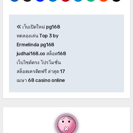
แนะแนว
เว็บเปิดใหม่ pg168
เรื่อง
ทดลองเล่น Top 3 by
Ermelinda pg168
judhai168.co สล็อต168
เว็บไซต์ตรง โปรโมชั่น
สล็อตเครดิตฟรี ล่าสุด 17
เมษา 68 casino online