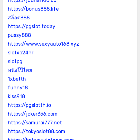
https://judhai168.co
https://bonus888.life
สล็อต888
https://pgslot.today
pussy888
https://www.sexyauto168.xyz
slotxo24hr
slotpg
หนังโป๊ไทย
1xbetth
funny18
kiss918
https://pgslotth.io
https://joker356.com
https://samurai777.net
https://tokyoslot88.com