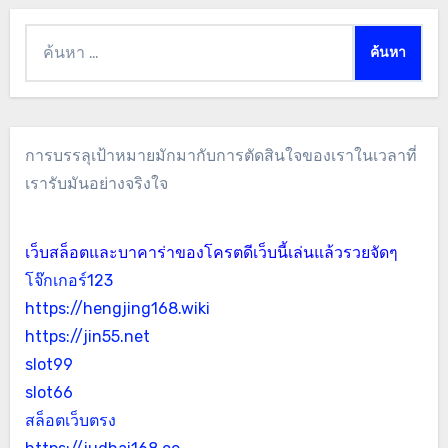
ค้นหา
สำหรับ:
การบรรลุเป้าหมายมักมากับการตัดสินใจของเราในเวลาที่
เรารับมันอย่างจริงใจ
เว็บสล็อตและบาคาร่าของโครตดีเว็บนี้เล่นแล้วรวยจัดๆ
โจ๊กเกอร์123
https://hengjing168.wiki
https://jin55.net
slot99
slot66
สล็อตเว็บตรง