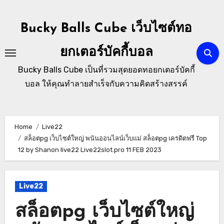
Skip
to
Bucky Balls Cube เว็บไซต์ทอ
content
ยกเตอร์บัคกี้บอล
Bucky Balls Cube เป็นที่รวมสุดยอดทอยกเตอร์บัคกี้
บอล ให้คุณทำลายสำเร็จกับความคิดสร้างสรรค์
Home
Live22
สล็อตpg เว็บไซต์ใหญ่ พนันออนไลน์เว็บแม่ สล็อตpg เครดิตฟรี Top
12 by Shanon live22 Live22slot.pro 11 FEB 2023
Live22
สล็อตpg เว็บไซต์ใหญ่