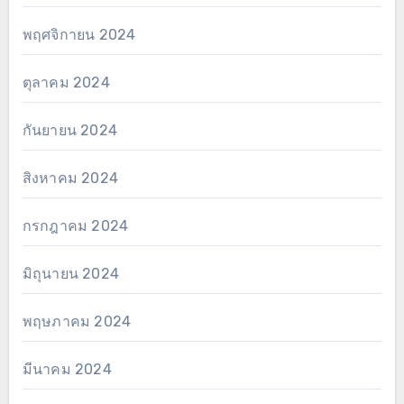
พฤศจิกายน 2024
ตุลาคม 2024
กันยายน 2024
สิงหาคม 2024
กรกฎาคม 2024
มิถุนายน 2024
พฤษภาคม 2024
มีนาคม 2024