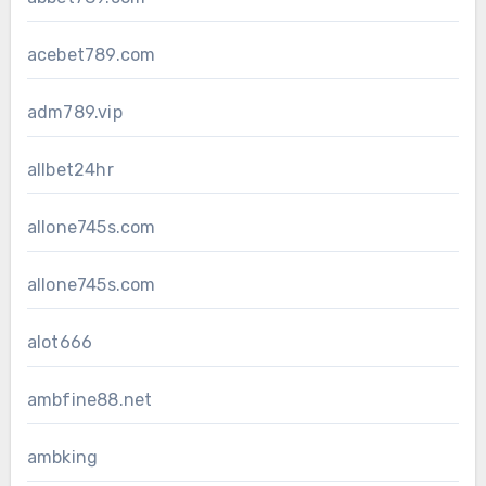
acebet789.com
adm789.vip
allbet24hr
allone745s.com
allone745s.com
alot666
ambfine88.net
ambking