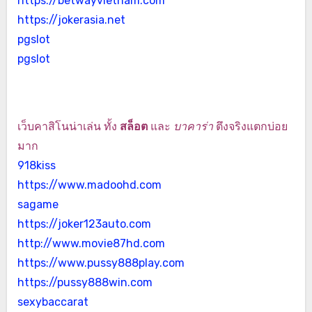
https://betwayvietnam.com
https://jokerasia.net
pgslot
pgslot
เว็บคาสิโนน่าเล่น ทั้ง
สล็อต
และ
บาคาร่า
ตึงจริงแตกบ่อย
มาก
918kiss
https://www.madoohd.com
sagame
https://joker123auto.com
http://www.movie87hd.com
https://www.pussy888play.com
https://pussy888win.com
sexybaccarat