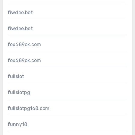
fiwdee.bet
fiwdee.bet
fox689ok.com
fox689ok.com
fullslot
fullslotpg
fullslotpg168.com
funny18