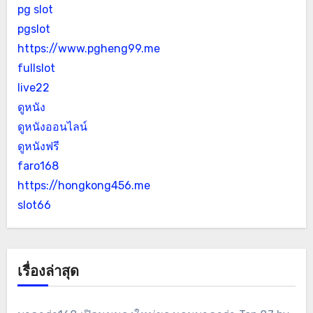
pg slot
pgslot
https://www.pgheng99.me
fullslot
live22
ดูหนัง
ดูหนังออนไลน์
ดูหนังฟรี
faro168
https://hongkong456.me
slot66
เรื่องล่าสุด