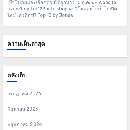
เข้าใจเกมและเลือกค่ายได้ถูกทาง 15 ก.ค. 69 website
แจกหนัก joker123auto.shop คาสิโนออนไลน์ เว็บเปิด
ใหม่ เครดิตฟรี Top 13 by Jonas
ความเห็นล่าสุด
คลังเก็บ
กรกฎาคม 2026
มิถุนายน 2026
พฤษภาคม 2026