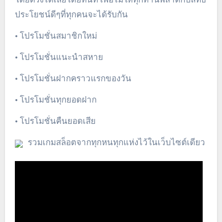
ประโยชน์ดีๆที่ทุกคนจะได้รับกัน
• โปรโมชั่นสมาชิกใหม่
• โปรโมชั่นแนะนำสหาย
• โปรโมชั่นฝากคราวแรกของวัน
• โปรโมชั่นทุกยอดฝาก
• โปรโมชั่นคืนยอดเสีย
รวมเกมสล็อตจากทุกหนทุกแห่งไว้ในเว็บไซต์เดียว