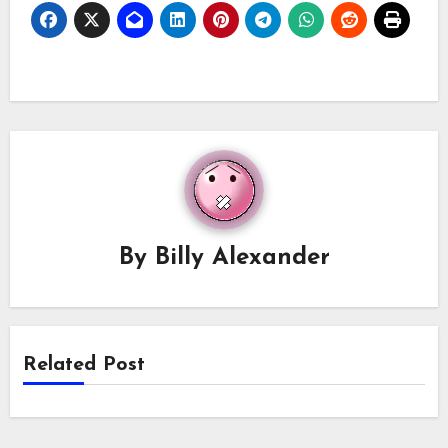
By
Billy Alexander
Related Post