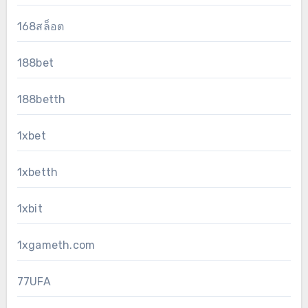
168สล็อต
188bet
188betth
1xbet
1xbetth
1xbit
1xgameth.com
77UFA