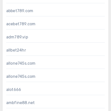
abbet789.com
acebet789.com
adm789.vip
allbet24hr
allone745s.com
allone745s.com
alot666
ambfine88.net