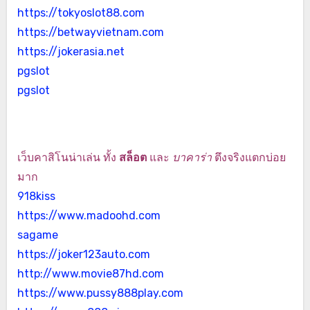
https://tokyoslot88.com
https://betwayvietnam.com
https://jokerasia.net
pgslot
pgslot
เว็บคาสิโนน่าเล่น ทั้ง
สล็อต
และ
บาคาร่า
ตึงจริงแตกบ่อย
มาก
918kiss
https://www.madoohd.com
sagame
https://joker123auto.com
http://www.movie87hd.com
https://www.pussy888play.com