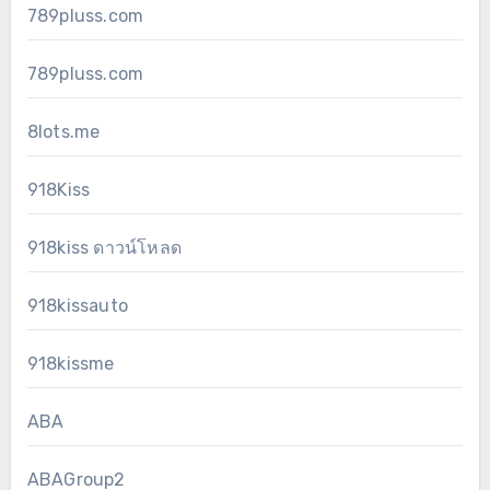
789pluss.com
789pluss.com
8lots.me
918Kiss
918kiss ดาวน์โหลด
918kissauto
918kissme
ABA
ABAGroup2