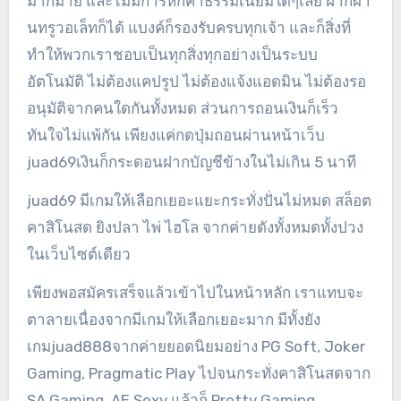
มากมาย และไม่มีการหักค่าธรรมเนียมใดๆเลย ฝากผ่า
นทรูวอเล็ทก็ได้ แบงค์ก็รองรับครบทุกเจ้า และก็สิ่งที่
ทำให้พวกเราชอบเป็นทุกสิ่งทุกอย่างเป็นระบบ
อัตโนมัติ ไม่ต้องแคปรูป ไม่ต้องแจ้งแอดมิน ไม่ต้องรอ
อนุมัติจากคนใดกันทั้งหมด ส่วนการถอนเงินก็เร็ว
ทันใจไม่แพ้กัน เพียงแค่กดปุ่มถอนผ่านหน้าเว็บ
juad69เงินก็กระดอนฝากบัญชีข้างในไม่เกิน 5 นาที
juad69 มีเกมให้เลือกเยอะแยะกระทั่งปั่นไม่หมด สล็อต
คาสิโนสด ยิงปลา ไพ่ ไฮโล จากค่ายดังทั้งหมดทั้งปวง
ในเว็บไซต์เดียว
เพียงพอสมัครเสร็จแล้วเข้าไปในหน้าหลัก เราแทบจะ
ตาลายเนื่องจากมีเกมให้เลือกเยอะมาก มีทั้งยัง
เกมjuad888จากค่ายยอดนิยมอย่าง PG Soft, Joker
Gaming, Pragmatic Play ไปจนกระทั่งคาสิโนสดจาก
SA Gaming, AE Sexy แล้วก็ Pretty Gaming