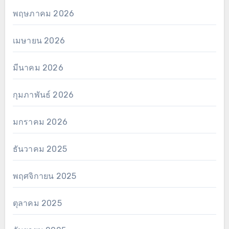
พฤษภาคม 2026
เมษายน 2026
มีนาคม 2026
กุมภาพันธ์ 2026
มกราคม 2026
ธันวาคม 2025
พฤศจิกายน 2025
ตุลาคม 2025