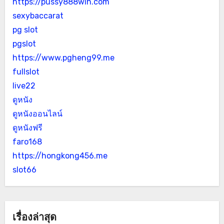
https://pussy888win.com
sexybaccarat
pg slot
pgslot
https://www.pgheng99.me
fullslot
live22
ดูหนัง
ดูหนังออนไลน์
ดูหนังฟรี
faro168
https://hongkong456.me
slot66
เรื่องล่าสุด