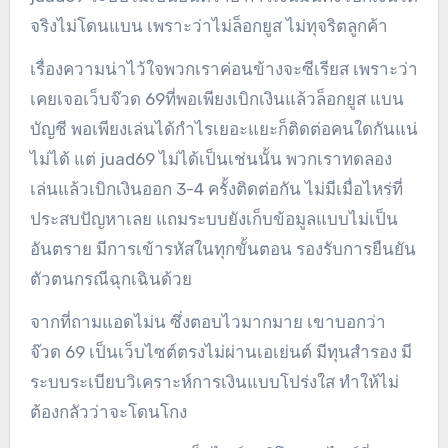
จริงไม่โดนแบน เพราะว่าไม่ล็อกยูส ไม่ทุจริตลูกค้า
เรื่องความน่าไว้ใจพวกเราค่อนข้างจะซีเรียส เพราะว่า
เคยเจอเว็บจ๊วด 69ที่พอเพียงเบิกเงินแล้วล็อกยูส แบน
บัญชี พอเพียงเล่นได้กำไรเยอะแยะก็ติดต่อคนใดกันแน่
ไม่ได้ แต่ juad69 ไม่ได้เป็นเช่นนั้น พวกเราทดลอง
เล่นแล้วเบิกเงินออก 3-4 ครั้งติดต่อกัน ไม่มีเมื่อไหร่ที่
ประสบปัญหาเลย แถมระบบยังเก็บข้อมูลแบบไม่เป็น
อันตราย มีการเข้ารหัสในทุกขั้นตอน รองรับการยืนยัน
ตัวตนกรณีฉุกเฉินด้วย
จากที่ถามแอดไม่น ซึ่งตอบไวมากมาย เขาบอกว่า
จ๊วด 69 เป็นเว็บไซต์ตรงไม่ผ่านเอเย่นต์ มีทุนสำรอง มี
ระบบระเบียบวิเคราะห์การเงินแบบโปร่งใส ทำให้ไม่
ต้องกลัวว่าจะโดนโกง