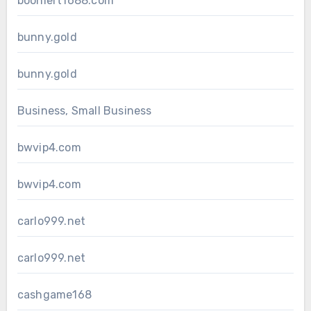
boonlert1688.com
bunny.gold
bunny.gold
Business, Small Business
bwvip4.com
bwvip4.com
carlo999.net
carlo999.net
cashgame168