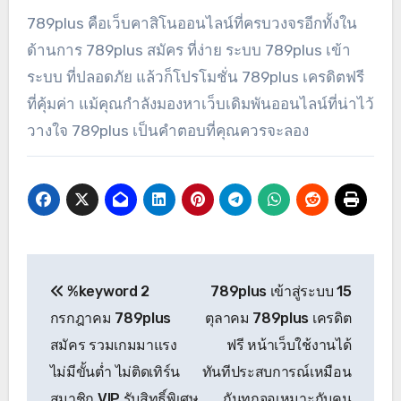
789plus คือเว็บคาสิโนออนไลน์ที่ครบวงจรอีกทั้งใน
ด้านการ 789plus สมัคร ที่ง่าย ระบบ 789plus เข้า
ระบบ ที่ปลอดภัย แล้วก็โปรโมชั่น 789plus เครดิตฟรี
ที่คุ้มค่า แม้คุณกำลังมองหาเว็บเดิมพันออนไลน์ที่น่าไว้
วางใจ 789plus เป็นคำตอบที่คุณควรจะลอง
แนะแนว
%keyword 2
789plus เข้าสู่ระบบ 15
เรื่อง
กรกฎาคม 789plus
ตุลาคม 789plus เครดิต
สมัคร รวมเกมมาแรง
ฟรี หน้าเว็บใช้งานได้
ไม่มีขั้นต่ำ ไม่ติดเทิร์น
ทันทีประสบการณ์เหมือน
สมาชิก VIP รับสิทธิ์พิเศษ
กันทุกจอเหมาะกับคน