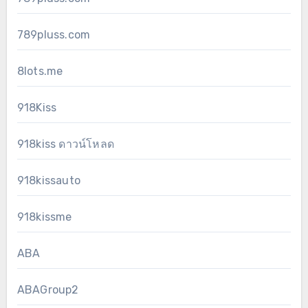
789pluss.com
8lots.me
918Kiss
918kiss ดาวน์โหลด
918kissauto
918kissme
ABA
ABAGroup2