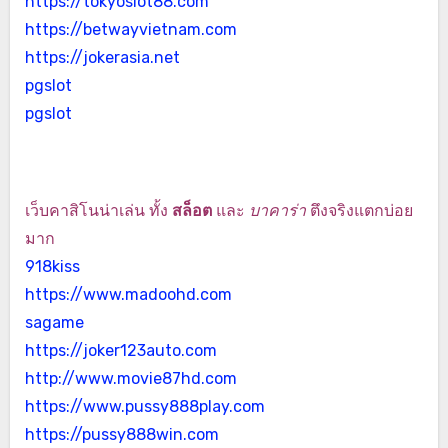
https://tokyoslot88.com
https://betwayvietnam.com
https://jokerasia.net
pgslot
pgslot
เว็บคาสิโนน่าเล่น ทั้ง
สล็อต
และ
บาคาร่า
ตึงจริงแตกบ่อย
มาก
918kiss
https://www.madoohd.com
sagame
https://joker123auto.com
http://www.movie87hd.com
https://www.pussy888play.com
https://pussy888win.com