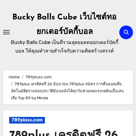
Skip
to
Bucky Balls Cube เว็บไซต์ทอ
content
ยกเตอร์บัคกี้บอล
Bucky Balls Cube เป็นที่รวมสุดยอดทอยกเตอร์บัคกี้
บอล ให้คุณทำลายสำเร็จกับความคิดสร้างสรรค์
Home
789pluss.com
789plus เครดิตฟรี 26 มิถุนายน 789plus สมัคร การคืนยอดเสีย
อัตโนมัติตรวจสอบประวัติย้อนหลังได้ทุกวันช่วยลดแรงกดดันเมื่อเล่น
เสีย Top 89 by Minda
789pluss.com
789plus เครดิตฟรี 26