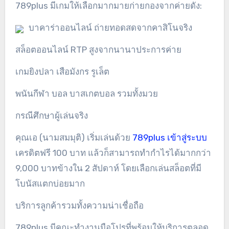
789plus มีเกมให้เลือกมากมายก่ายกองจากค่ายดัง:
บาคาร่าออนไลน์ ถ่ายทอดสดจากคาสิโนจริง
สล็อตออนไลน์ RTP สูงจากนานาประการค่าย
เกมยิงปลา เสือมังกร รูเล็ต
พนันกีฬา บอล บาสเกตบอล รวมทั้งมวย
กรณีศึกษาผู้เล่นจริง
คุณเอ (นามสมมุติ) เริ่มเล่นด้วย
789plus เข้าสู่ระบบ
เครดิตฟรี 100 บาท แล้วก็สามารถทำกำไรได้มากกว่า
9,000 บาทข้างใน 2 สัปดาห์ โดยเลือกเล่นสล็อตที่มี
โบนัสแตกบ่อยมาก
บริการลูกค้ารวมทั้งความน่าเชื่อถือ
789plus มีคณะทำงานมือโปรที่พร้อมให้บริการตลอด