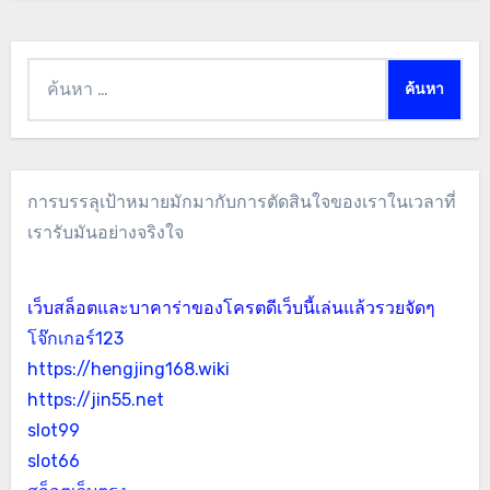
ค้นหา
สำหรับ:
การบรรลุเป้าหมายมักมากับการตัดสินใจของเราในเวลาที่
เรารับมันอย่างจริงใจ
เว็บสล็อตและบาคาร่าของโครตดีเว็บนี้เล่นแล้วรวยจัดๆ
โจ๊กเกอร์123
https://hengjing168.wiki
https://jin55.net
slot99
slot66