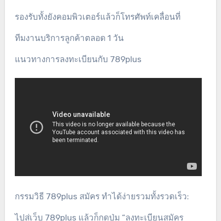
รองรับทั้งยังคอมพิวเตอร์แล้วก็โทรศัพท์เคลื่อนที่
ทีมงานบริการลูกค้าตลอด 1 วัน
แนวทางการลงทะเบียนกับ 789plus
กรรมวิธี 789plus สมัคร ทำได้ง่ายรวมทั้งรวดเร็ว:
ไปสู่เว็บ 789plus แล้วก็กดปุ่ม “ลงทะเบียนสมัคร