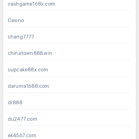
cashgame168x.com
Casino
chang7777
chinatown888.win
cupcake88x.com
daruma1688.com
dr888
du2477.com
ek4567.com