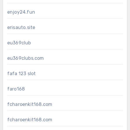
enjoy24.fun
erisauto.site
eu369club
eu369clubs.com
fafa 123 slot
faro168
fcharoenkit168.com
fcharoenkit168.com