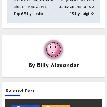
เพียบ ฝาก-ถอนไวกว่า
ชอบเล่นนอกบ้าน Top
Top 69 by Leslie
49 by Luigi
By
Billy Alexander
Related Post