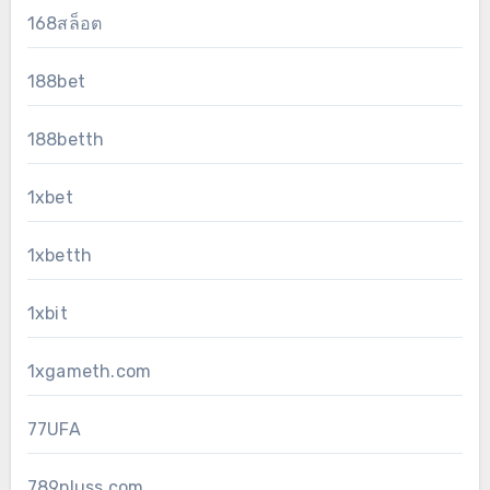
168สล็อต
188bet
188betth
1xbet
1xbetth
1xbit
1xgameth.com
77UFA
789pluss.com