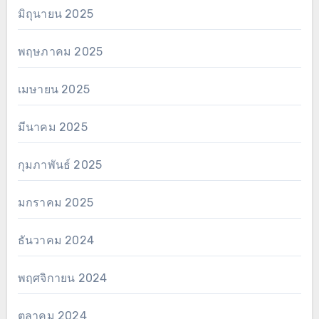
มิถุนายน 2025
พฤษภาคม 2025
เมษายน 2025
มีนาคม 2025
กุมภาพันธ์ 2025
มกราคม 2025
ธันวาคม 2024
พฤศจิกายน 2024
ตุลาคม 2024