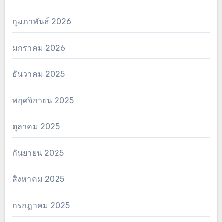
กุมภาพันธ์ 2026
มกราคม 2026
ธันวาคม 2025
พฤศจิกายน 2025
ตุลาคม 2025
กันยายน 2025
สิงหาคม 2025
กรกฎาคม 2025