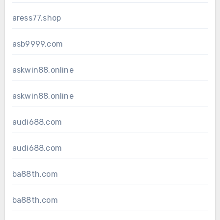
aress77.shop
asb9999.com
askwin88.online
askwin88.online
audi688.com
audi688.com
ba88th.com
ba88th.com