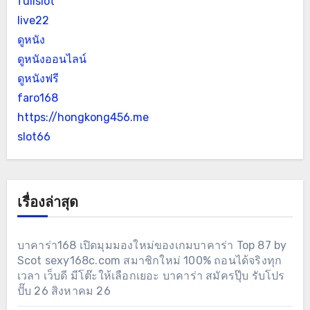
fullslot
live22
ดูหนัง
ดูหนังออนไลน์
ดูหนังฟรี
faro168
https://hongkong456.me
slot66
เรื่องล่าสุด
บาคาร่า168 เปิดมุมมองใหม่ของเกมบาคาร่า Top 87 by
Scot sexy168c.com สมาชิกใหม่ 100% ถอนได้จริงทุก
เวลา เว็บดี มีโต๊ะให้เลือกเยอะ บาคาร่า สมัครปุ๊บ รับโปร
ปั๊บ 26 สิงหาคม 26