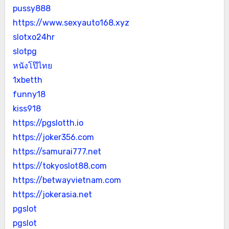
pussy888
https://www.sexyauto168.xyz
slotxo24hr
slotpg
หนังโป๊ไทย
1xbetth
funny18
kiss918
https://pgslotth.io
https://joker356.com
https://samurai777.net
https://tokyoslot88.com
https://betwayvietnam.com
https://jokerasia.net
pgslot
pgslot