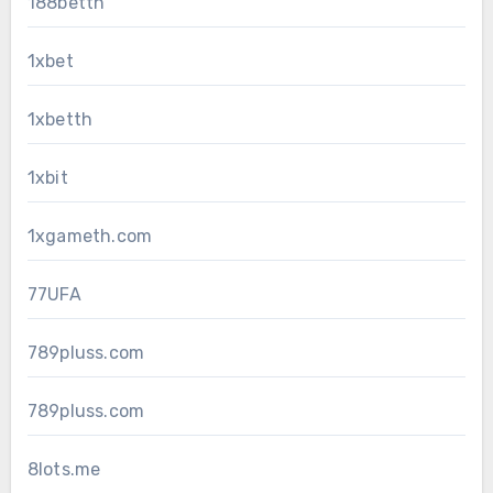
188betth
1xbet
1xbetth
1xbit
1xgameth.com
77UFA
789pluss.com
789pluss.com
8lots.me