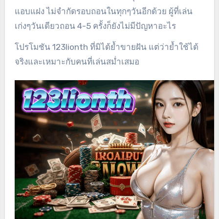
แอบแฝง ไม่จำกัดรอบถอนในทุกๆวันอีกด้วย ผู้ที่เล่น
เก่งๆวันเดียวถอน 4-5 ครั้งก็ยังไม่มีปัญหาอะไร
โปรโมชัน 123lionth ที่มิได้ย้ำขายฝัน แต่ว่าย้ำใช้ได้
จริงและเหมาะกับคนที่เล่นสม่ำเสมอ