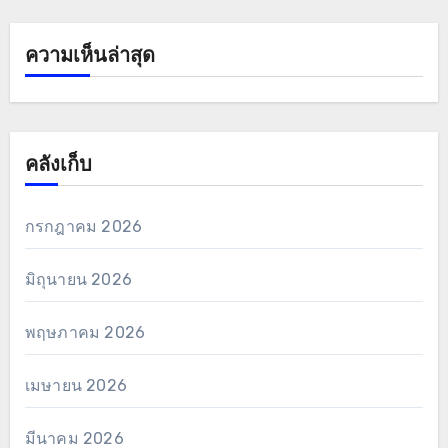
ความเห็นล่าสุด
คลังเก็บ
กรกฎาคม 2026
มิถุนายน 2026
พฤษภาคม 2026
เมษายน 2026
มีนาคม 2026