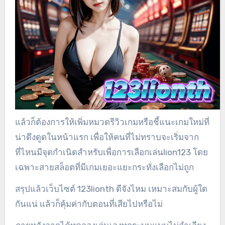
แล้วก็ต้องการให้เพิ่มหมวดรีวิวเกมหรือชี้แนะเกมใหม่ที่
น่าดึงดูดในหน้าแรก เพื่อให้คนที่ไม่ทราบจะเริ่มจาก
ที่ไหนมีจุดกำเนิดสำหรับเพื่อการเลือกเล่นlion123 โดย
เฉพาะสายสล็อตที่มีเกมเยอะแยะกระทั่งเลือกไม่ถูก
สรุปแล้วเว็บไซต์ 123lionth ดีจังไหม เหมาะสมกับผู้ใด
กันแน่ แล้วก็คุ้มค่ากับตอนที่เสียไปหรือไม่