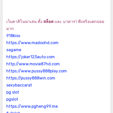
เว็บคาสิโนน่าเล่น ทั้ง
สล็อต
และ
บาคาร่า
ตึงจริงแตกบ่อย
มาก
918kiss
https://www.madoohd.com
sagame
https://joker123auto.com
http://www.movie87hd.com
https://www.pussy888play.com
https://pussy888win.com
sexybaccarat
pg slot
pgslot
https://www.pgheng99.me