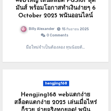
webใหญ่ เล่นสล็อต PGSlot สุด
มันส์ พร้อมโอกาสทำเงินง่ายๆ 6
October 2025 พนันออนไลน์
Billy Alexander
15 กันยายน 2025
0 Comments
มือใหม่จำเป็นต้องลอง ทุนน้อยต้…
hengjing168
Hengjing168 webแตกง่าย
สล็อตแตกง่าย 2025 เล่นเมื่อไหร่
ก็รวย จ่ายจริงทุกยอด! พนัน