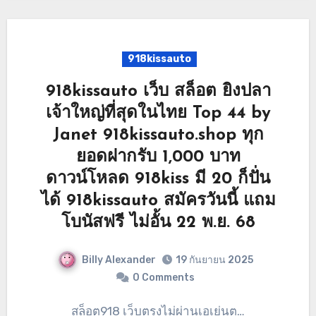
918kissauto
918kissauto เว็บ สล็อต ยิงปลา
เจ้าใหญ่ที่สุดในไทย Top 44 by
Janet 918kissauto.shop ทุก
ยอดฝากรับ 1,000 บาท
ดาวน์โหลด 918kiss มี 20 ก็ปั่น
ได้ 918kissauto สมัครวันนี้ แถม
โบนัสฟรี ไม่อั้น 22 พ.ย. 68
Billy Alexander
19 กันยายน 2025
0 Comments
สล็อต918 เว็บตรงไม่ผ่านเอเย่นต…