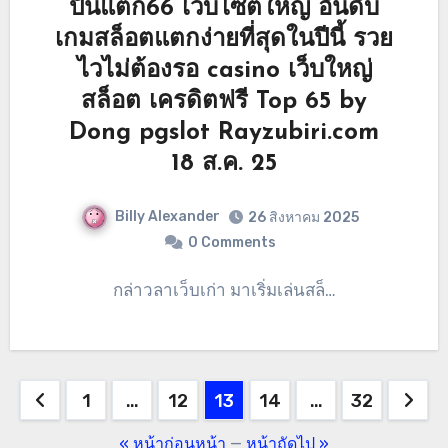
ปั่นแตก66 เว็บไซต์ใหญ่ อันดับ
เกมสล็อตแตกง่ายที่สุดในปีนี้ รวย
ไวไม่ต้องรอ casino เว็บใหญ่
สล็อต เครดิตฟรี Top 65 by
Dong pgslot Rayzubiri.com
18 ส.ค. 25
Billy Alexander
26 สิงหาคม 2025
0 Comments
กล่าวลาเว็บเก่า มาเริ่มเล่นสล็…
Posts
1
…
12
13
14
…
32
pagination
« หน้าก่อนหน้า
—
หน้าถัดไป »