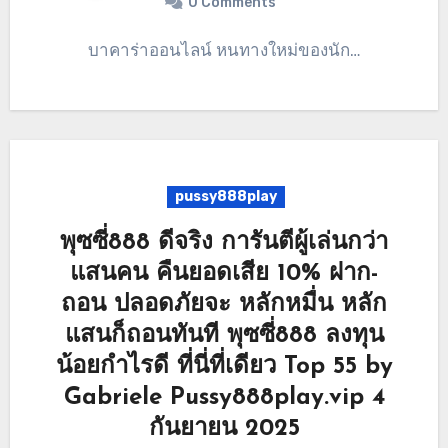
0 Comments
บาคาร่าออนไลน์ หนทางใหม่ของนัก…
pussy888play
พุซซี่888 ดีจริง การันตีผู้เล่นกว่า
แสนคน คืนยอดเสีย 10% ฝาก-
ถอน ปลอดภัยจะ หลักหมื่น หลัก
แสนก็ถอนทันที พุซซี่888 ลงทุน
น้อยกำไรดี ที่นี่ที่เดียว Top 55 by
Gabriele Pussy888play.vip 4
กันยายน 2025