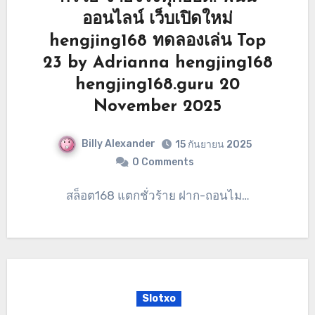
ออนไลน์ เว็บเปิดใหม่
hengjing168 ทดลองเล่น Top
23 by Adrianna hengjing168
hengjing168.guru 20
November 2025
Billy Alexander
15 กันยายน 2025
0 Comments
สล็อต168 แตกชั่วร้าย ฝาก-ถอนไม…
Slotxo