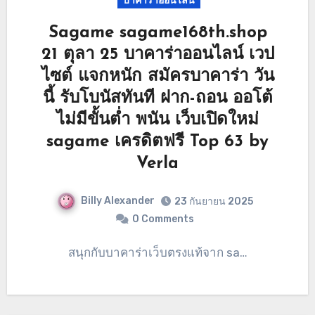
บาคาร่าออนไลน์
Sagame sagame168th.shop
21 ตุลา 25 บาคาร่าออนไลน์ เวป
ไซต์ แจกหนัก สมัครบาคาร่า วัน
นี้ รับโบนัสทันที ฝาก-ถอน ออโต้
ไม่มีขั้นต่ำ พนัน เว็บเปิดใหม่
sagame เครดิตฟรี Top 63 by
Verla
Billy Alexander
23 กันยายน 2025
0 Comments
สนุกกับบาคาร่าเว็บตรงแท้จาก sa…