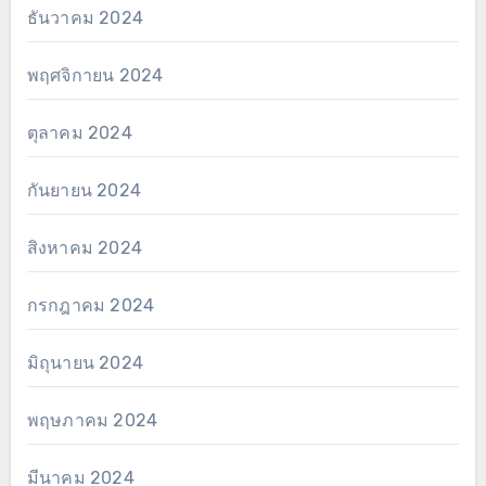
ธันวาคม 2024
พฤศจิกายน 2024
ตุลาคม 2024
กันยายน 2024
สิงหาคม 2024
กรกฎาคม 2024
มิถุนายน 2024
พฤษภาคม 2024
มีนาคม 2024