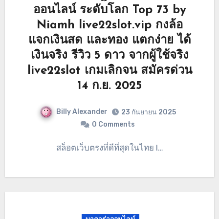
ออนไลน์ ระดับโลก Top 73 by
Niamh live22slot.vip กงล้อ
แจกเงินสด และทอง แตกง่าย ได้
เงินจริง รีวิว 5 ดาว จากผู้ใช้จริง
live22slot เกมเลิกจน สมัครด่วน
14 ก.ย. 2025
Billy Alexander
23 กันยายน 2025
0 Comments
สล็อตเว็บตรงที่ดีที่สุดในไทย l…