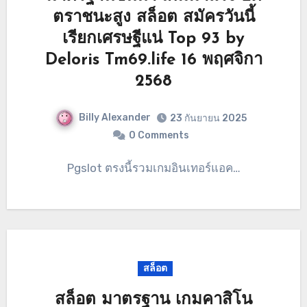
ตราชนะสูง สล็อต สมัครวันนี้
เรียกเศรษฐีแน่ Top 93 by
Deloris Tm69.life 16 พฤศจิกา
2568
Billy Alexander
23 กันยายน 2025
0 Comments
Pgslot ตรงนี้รวมเกมอินเทอร์แอค…
สล็อต
สล็อต มาตรฐาน เกมคาสิโน