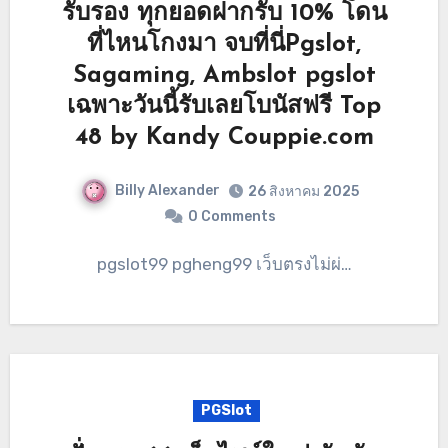
รับรอง ทุกยอดฝากรับ 10% โดน
ที่ไหนโกงมา จบที่นี่Pgslot,
Sagaming, Ambslot pgslot
เฉพาะวันนี้รับเลยโบนัสฟรี Top
48 by Kandy Couppie.com
Billy Alexander
26 สิงหาคม 2025
0 Comments
pgslot99 pgheng99 เว็บตรงไม่ผ่…
PGSlot