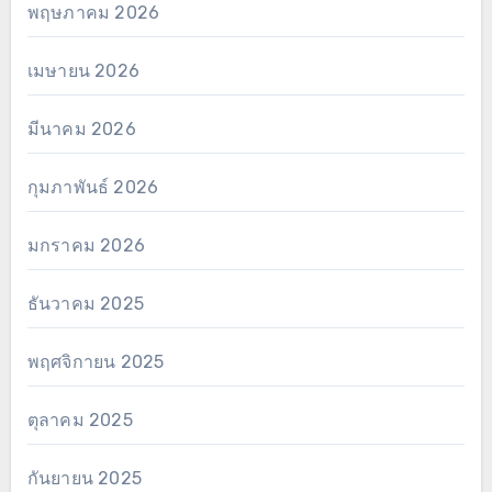
พฤษภาคม 2026
เมษายน 2026
มีนาคม 2026
กุมภาพันธ์ 2026
มกราคม 2026
ธันวาคม 2025
พฤศจิกายน 2025
ตุลาคม 2025
กันยายน 2025