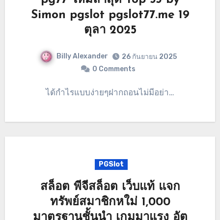
pg77 ใหม่ล่าสุด Top 33 by
Simon pgslot pgslot77.me 19
ตุลา 2025
Billy Alexander
26 กันยายน 2025
0 Comments
ได้กำไรแบบง่ายๆฝากถอนไม่มีอย่า…
PGSlot
สล็อต พีจีสล็อต เว็บแท้ แจก
ทรัพย์สมาชิกหใม่ 1,000
มาตรฐานชั้นนำ เกมมาแรง อัต