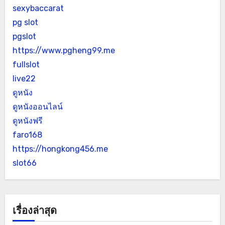
sexybaccarat
pg slot
pgslot
https://www.pgheng99.me
fullslot
live22
ดูหนัง
ดูหนังออนไลน์
ดูหนังฟรี
faro168
https://hongkong456.me
slot66
เรื่องล่าสุด