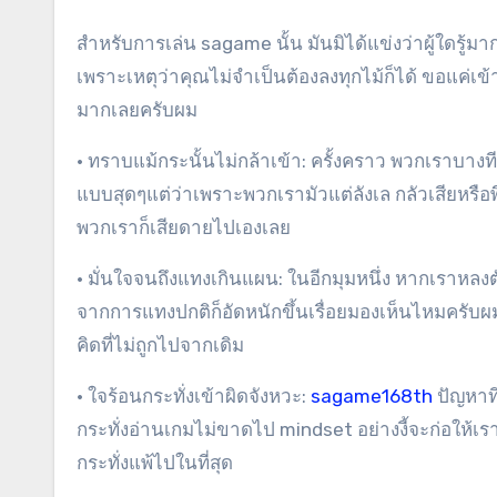
สำหรับการเล่น sagame นั้น มันมิได้แข่งว่าผู้ใดรู้มา
เพราะเหตุว่าคุณไม่จำเป็นต้องลงทุกไม้ก็ได้ ขอแค่เข้าไ
มากเลยครับผม
• ทราบแม้กระนั้นไม่กล้าเข้า: ครั้งคราว พวกเราบางท
แบบสุดๆแต่ว่าเพราะพวกเรามัวแต่ลังเล กลัวเสียหรือ
พวกเราก็เสียดายไปเองเลย
• มั่นใจจนถึงแทงเกินแผน: ในอีกมุมหนึ่ง หากเราหลงตัว
จากการแทงปกติก็อัดหนักขึ้นเรื่อยมองเห็นไหมครับผมว
คิดที่ไม่ถูกไปจากเดิม
• ใจร้อนกระทั่งเข้าผิดจังหวะ:
sagame168th
ปัญหาที
กระทั่งอ่านเกมไม่ขาดไป mindset อย่างงี้จะก่อให้เ
กระทั่งแพ้ไปในที่สุด