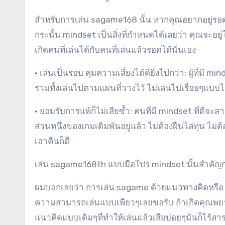
สำหรับการเล่น sagame168 นั้น หากคุณอยากอยู่รอด
กระนั้น mindset เป็นสิ่งที่กำหนดได้เลยว่า คุณจะอย
เกิดคนที่เล่นได้กับคนที่เล่นแล้วรอดได้นั่นเอง
• เล่นเป็นรอบ คุมความเสี่ยงได้ดียิ่งไปกว่า: ผู้ที่มี 
รวมทั้งเล่นไปตามแผนที่วางไว้ ไม่เล่นไปเรื่อยๆแบบไ
• ยอมรับการแพ้ก็ไม่เสียซ้ำ: คนที่มี mindset ที่ดีจ
ส่วนหนึ่งของเกมเดิมพันอยู่แล้ว ไม่ต้องฝืนไล่ทุน ไม
เอาคืนก็ดี
เล่น sagame168th แบบมือโปร mindset นั้นสำคัญกว่า
ผมบอกเลยว่า การเล่น sagame ด้วยแนวทางคิดหรือ mind
ความสามารถเล่นแบบเพียวๆเลยขอรับ ถ้าเกิดคุณพยาย
แนวคิดแบบเดิมๆที่ทำให้เล่นแล้วเสียบ่อยๆมันก็ไร้ส