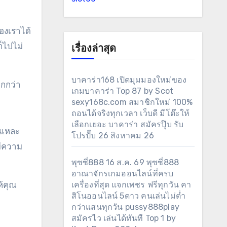
องเราได้
็ไปไม่
เรื่องล่าสุด
บาคาร่า168 เปิดมุมมองใหม่ของ
ากกว่า
เกมบาคาร่า Top 87 by Scot
sexy168c.com สมาชิกใหม่ 100%
ถอนได้จริงทุกเวลา เว็บดี มีโต๊ะให้
เลือกเยอะ บาคาร่า สมัครปุ๊บ รับ
ี่แหละ
โปรปั๊บ 26 สิงหาคม 26
มีความ
พุซซี่888 16 ส.ค. 69 พุซซี่888
อาณาจักรเกมออนไลน์ที่ครบ
ห้คุณ
เครื่องที่สุด แจกเพชร ฟรีทุกวัน คา
สิโนออนไลน์ 5ดาว คนเล่นไม่ต่ำ
กว่าแสนทุกวัน pussy888play
สมัครไว เล่นได้ทันที Top 1 by