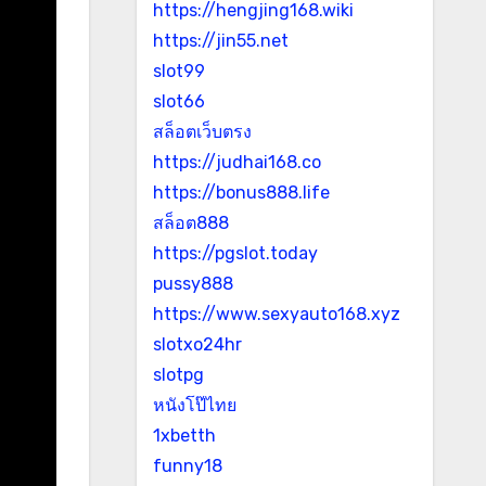
https://hengjing168.wiki
https://jin55.net
slot99
slot66
สล็อตเว็บตรง
https://judhai168.co
https://bonus888.life
สล็อต888
https://pgslot.today
pussy888
https://www.sexyauto168.xyz
slotxo24hr
slotpg
หนังโป๊ไทย
1xbetth
funny18