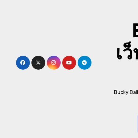
Skip
to
content
เว
Bucky Ball