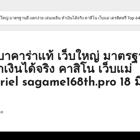
ญ่ มาตรฐานดี แตกง่าย เล่นเพลิน ทำเงินได้จริง คาสิโน เว็บแม่ เครดิตฟรี Top 
าคาร่าแท้ เว็บใหญ่ มาตร
เงินได้จริง คาสิโน เว็บแม่
riel sagame168th.pro 18 มิ
me