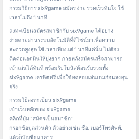
กรรมวิธีการ six9game สมัคร ง่าย รวดเร็วทันใจ ใช้
เวลาไม่ถึง 1 นาที
ลงทะเบียนสมัครสมาชิกกับ six9game ได้อย่าง
ง่ายดายผ่านระบบอัตโนมัติที่ดีไซน์มาเพื่อความ
สะดวกสูงสุด ใช้เวลาเพียงแต่ 1 นาทีแค่นั้น ไม่ต้อง
ติดต่อแอดมินให้ยุ่งยาก ภายหลังสมัครเสร็จสามารถ
เข้าเล่นได้ทันที พร้อมรับโบนัสต้อนรับรวมทั้ง
six9game เครดิตฟรี เพื่อใช้ทดสอบเล่นเกมก่อนลงทุน
จริง
กรรมวิธีลงทะเบียน six9game
เข้าเว็บหลักของ six9game
คลิกที่ปุ่ม “สมัครเป็นสมาชิก”
กรอกข้อมูลส่วนตัว ตัวอย่างเช่น ชื่อ, เบอร์โทรศัพท์,
แล้วก็บัญชีธนาคาร