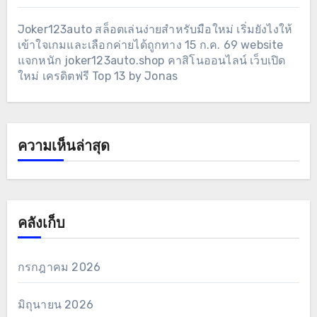
Joker123auto สล็อตเล่นง่ายสำหรับมือใหม่ เริ่มยังไงให้
เข้าใจเกมและเลือกค่ายได้ถูกทาง 15 ก.ค. 69 website
แจกหนัก joker123auto.shop คาสิโนออนไลน์ เว็บเปิด
ใหม่ เครดิตฟรี Top 13 by Jonas
ความเห็นล่าสุด
คลังเก็บ
กรกฎาคม 2026
มิถุนายน 2026