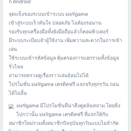
ก็ Android
จุดแข็งของระบบเข้าระบบ six9game
เข้าสู่ระบบเร็วทันใจ ปลอดภัย ไม่ต้องรอนาน
รองรับทุกเครื่องมือทั้งยังมือถือแล้วก็คอมพิวเตอร์
มีระบบระเบียบจำผู้ใช้งาน เพิ่มความสะดวกในการเข้า
เล่น
ใช้ระบบเข้ารหัสข้อมูล คุ้มครองการแฮกรวมทั้งข้อมูล
รั่วไหล
สามารถตรวจดูเรื่องราวเล่นย้อนไปได้
โปรโมชั่น six9game เครดิตฟรี แจกจริงทุกๆวัน ถอน
ได้ไม่อั้น
six9game มีโปรโมชั่นที่น่าดึงดูดล้นหลาม โดยยิ่ง
ไปกว่านั้น six9game เครดิตฟรี ที่แจกให้กับ
สมาชิกใหม่รวมทั้งสมาชิกปัจจุบันทุกวันแบบไม่จำกัด