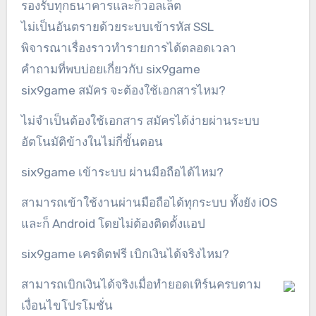
รองรับทุกธนาคารและก็วอลเล็ต
ไม่เป็นอันตรายด้วยระบบเข้ารหัส SSL
พิจารณาเรื่องราวทำรายการได้ตลอดเวลา
คำถามที่พบบ่อยเกี่ยวกับ six9game
six9game สมัคร จะต้องใช้เอกสารไหม?
ไม่จำเป็นต้องใช้เอกสาร สมัครได้ง่ายผ่านระบบ
อัตโนมัติข้างในไม่กี่ขั้นตอน
six9game เข้าระบบ ผ่านมือถือได้ไหม?
สามารถเข้าใช้งานผ่านมือถือได้ทุกระบบ ทั้งยัง iOS
และก็ Android โดยไม่ต้องติดตั้งแอป
six9game เครดิตฟรี เบิกเงินได้จริงไหม?
สามารถเบิกเงินได้จริงเมื่อทำยอดเทิร์นครบตาม
เงื่อนไขโปรโมชั่น