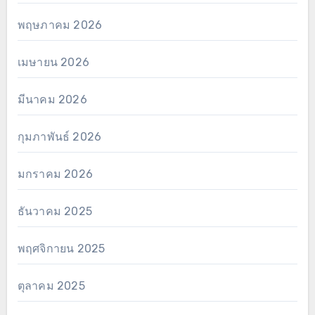
พฤษภาคม 2026
เมษายน 2026
มีนาคม 2026
กุมภาพันธ์ 2026
มกราคม 2026
ธันวาคม 2025
พฤศจิกายน 2025
ตุลาคม 2025