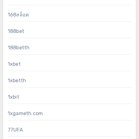
168สล็อต
188bet
188betth
1xbet
1xbetth
1xbit
1xgameth.com
77UFA