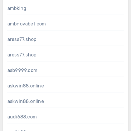
ambking
ambnovabet.com
aress77.shop
aress77.shop
asb9999.com
askwin88.online
askwin88.online
audi688.com