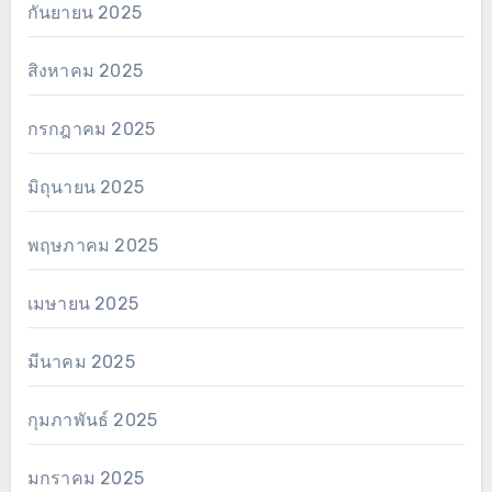
กันยายน 2025
สิงหาคม 2025
กรกฎาคม 2025
มิถุนายน 2025
พฤษภาคม 2025
เมษายน 2025
มีนาคม 2025
กุมภาพันธ์ 2025
มกราคม 2025