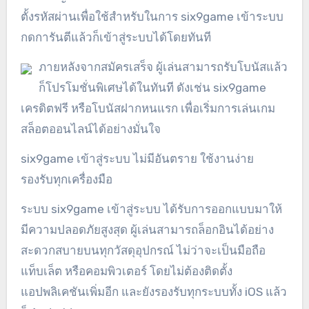
ตั้งรหัสผ่านเพื่อใช้สำหรับในการ six9game เข้าระบบ
กดการันตีแล้วก็เข้าสู่ระบบได้โดยทันที
ภายหลังจากสมัครเสร็จ ผู้เล่นสามารถรับโบนัสแล้ว
ก็โปรโมชั่นพิเศษได้ในทันที ดังเช่น six9game
เครดิตฟรี หรือโบนัสฝากหนแรก เพื่อเริ่มการเล่นเกม
สล็อตออนไลน์ได้อย่างมั่นใจ
six9game เข้าสู่ระบบ ไม่มีอันตราย ใช้งานง่าย
รองรับทุกเครื่องมือ
ระบบ six9game เข้าสู่ระบบ ได้รับการออกแบบมาให้
มีความปลอดภัยสูงสุด ผู้เล่นสามารถล็อกอินได้อย่าง
สะดวกสบายบนทุกวัสดุอุปกรณ์ ไม่ว่าจะเป็นมือถือ
แท็บเล็ต หรือคอมพิวเตอร์ โดยไม่ต้องติดตั้ง
แอปพลิเคชันเพิ่มอีก และยังรองรับทุกระบบทั้ง iOS แล้ว