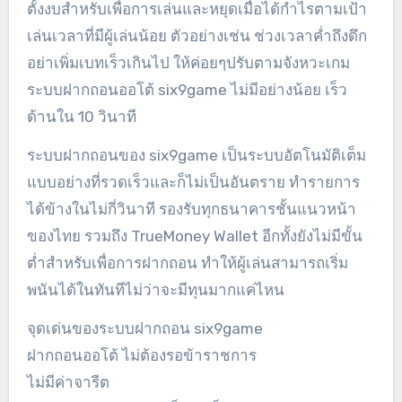
ตั้งงบสำหรับเพื่อการเล่นและหยุดเมื่อได้กำไรตามเป้า
เล่นเวลาที่มีผู้เล่นน้อย ตัวอย่างเช่น ช่วงเวลาค่ำถึงดึก
อย่าเพิ่มเบทเร็วเกินไป ให้ค่อยๆปรับตามจังหวะเกม
ระบบฝากถอนออโต้ six9game ไม่มีอย่างน้อย เร็ว
ด้านใน 10 วินาที
ระบบฝากถอนของ six9game เป็นระบบอัตโนมัติเต็ม
แบบอย่างที่รวดเร็วและก็ไม่เป็นอันตราย ทำรายการ
ได้ข้างในไม่กี่วินาที รองรับทุกธนาคารชั้นแนวหน้า
ของไทย รวมถึง TrueMoney Wallet อีกทั้งยังไม่มีขั้น
ต่ำสำหรับเพื่อการฝากถอน ทำให้ผู้เล่นสามารถเริ่ม
พนันได้ในทันทีไม่ว่าจะมีทุนมากแค่ไหน
จุดเด่นของระบบฝากถอน six9game
ฝากถอนออโต้ ไม่ต้องรอข้าราชการ
ไม่มีค่าจารีต