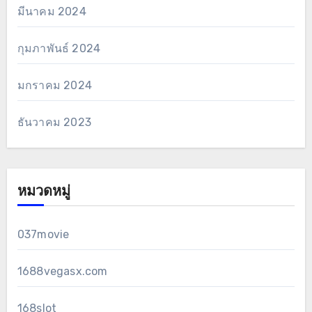
มีนาคม 2024
กุมภาพันธ์ 2024
มกราคม 2024
ธันวาคม 2023
หมวดหมู่
037movie
1688vegasx.com
168slot