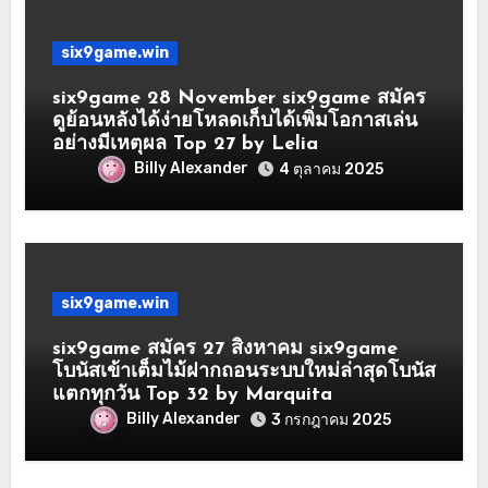
six9game.win
six9game 28 November six9game สมัคร
ดูย้อนหลังได้ง่ายโหลดเก็บได้เพิ่มโอกาสเล่น
อย่างมีเหตุผล Top 27 by Lelia
Billy Alexander
4 ตุลาคม 2025
six9game.win
six9game สมัคร 27 สิงหาคม six9game
โบนัสเข้าเต็มไม้ฝากถอนระบบใหม่ล่าสุดโบนัส
แตกทุกวัน Top 32 by Marquita
Billy Alexander
3 กรกฎาคม 2025