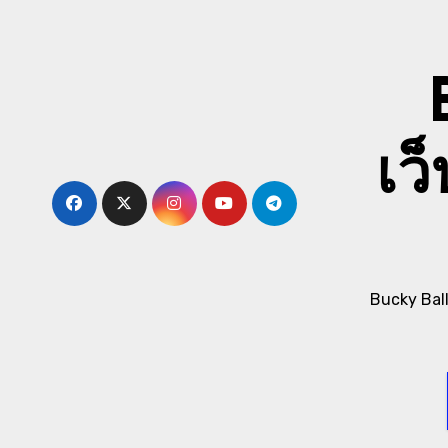
Skip
to
content
เว
Bucky Ball