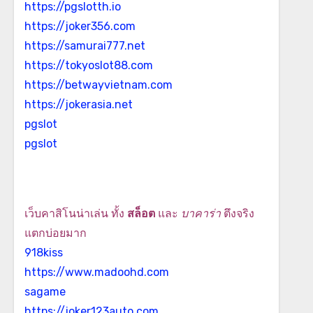
https://pgslotth.io
https://joker356.com
https://samurai777.net
https://tokyoslot88.com
https://betwayvietnam.com
https://jokerasia.net
pgslot
pgslot
เว็บคาสิโนน่าเล่น ทั้ง
สล็อต
และ
บาคาร่า
ตึงจริง
แตกบ่อยมาก
918kiss
https://www.madoohd.com
sagame
https://joker123auto.com