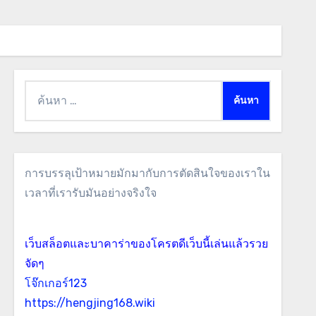
ค้นหา
สำหรับ:
การบรรลุเป้าหมายมักมากับการตัดสินใจของเราใน
เวลาที่เรารับมันอย่างจริงใจ
เว็บสล็อตและบาคาร่าของโครตดีเว็บนี้เล่นแล้วรวย
จัดๆ
โจ๊กเกอร์123
https://hengjing168.wiki