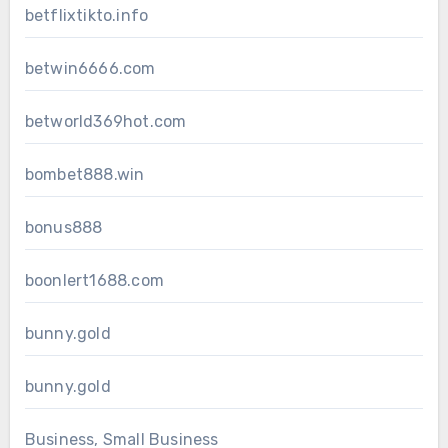
betflixtikto.info
betwin6666.com
betworld369hot.com
bombet888.win
bonus888
boonlert1688.com
bunny.gold
bunny.gold
Business, Small Business