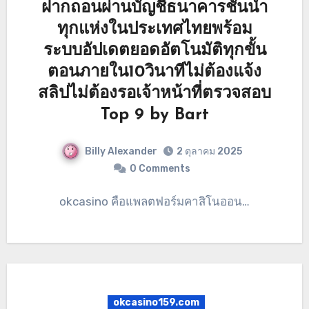
ฝากถอนผ่านบัญชีธนาคารชั้นนำ
ทุกแห่งในประเทศไทยพร้อม
ระบบอัปเดตยอดอัตโนมัติทุกขั้น
ตอนภายใน10วินาทีไม่ต้องแจ้ง
สลิปไม่ต้องรอเจ้าหน้าที่ตรวจสอบ
Top 9 by Bart
Billy Alexander
2 ตุลาคม 2025
0 Comments
okcasino คือแพลตฟอร์มคาสิโนออน…
okcasino159.com