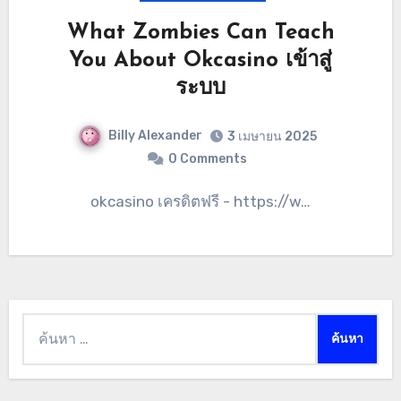
What Zombies Can Teach
You About Okcasino เข้าสู่
ระบบ
Billy Alexander
3 เมษายน 2025
0 Comments
okcasino เครดิตฟรี - https://w…
ค้นหา
สำหรับ: