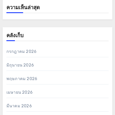
ความเห็นล่าสุด
คลังเก็บ
กรกฎาคม 2026
มิถุนายน 2026
พฤษภาคม 2026
เมษายน 2026
มีนาคม 2026