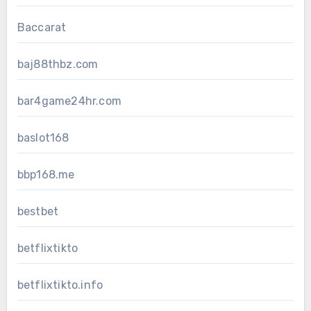
Baccarat
baj88thbz.com
bar4game24hr.com
baslot168
bbp168.me
bestbet
betflixtikto
betflixtikto.info