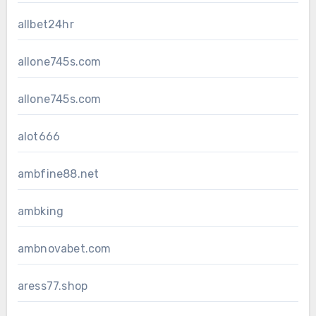
allbet24hr
allone745s.com
allone745s.com
alot666
ambfine88.net
ambking
ambnovabet.com
aress77.shop