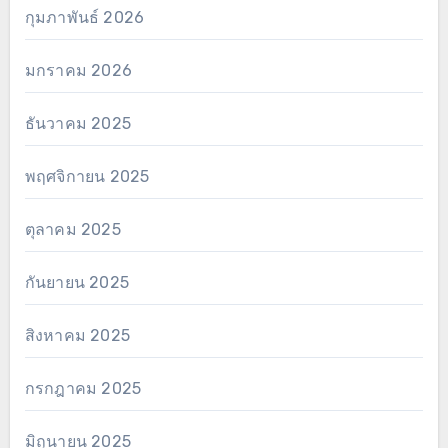
กุมภาพันธ์ 2026
มกราคม 2026
ธันวาคม 2025
พฤศจิกายน 2025
ตุลาคม 2025
กันยายน 2025
สิงหาคม 2025
กรกฎาคม 2025
มิถุนายน 2025