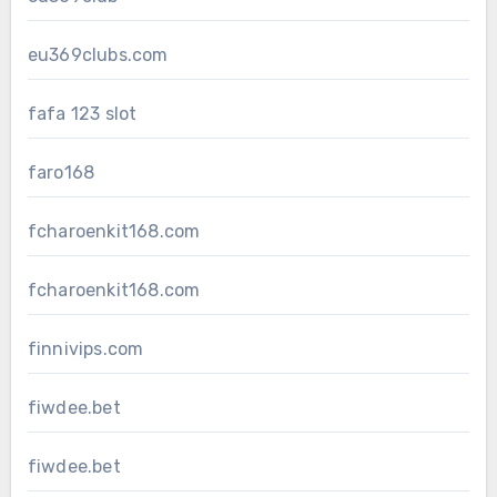
eu369clubs.com
fafa 123 slot
faro168
fcharoenkit168.com
fcharoenkit168.com
finnivips.com
fiwdee.bet
fiwdee.bet