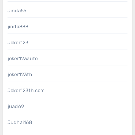
Jinda55
jinda888
Joker123
joker123auto
joker123th
Joker123th.com
juad69
Judhai168