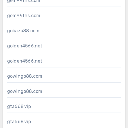
gem99ths.com
gem99ths.com
gobaza88.com
golden4566.net
golden4566.net
gowingo88.com
gowingo88.com
gta668.vip
gta668.vip