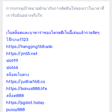
การบรรลุเป้าหมายมักมากับการตัดสินใจของเราในเวลาที่
เรารับมันอย่างจริงใจ
เว็บสล็อตและบาคาร่าของโครตดีเว็บนี้เล่นแล้วรวยจัดๆ
โจ๊กเกอร์123
https://hengjing168.wiki
https://jin55.net
slot99
slot66
สล็อตเว็บตรง
https://judhai168.co
https://bonus888.life
สล็อต888
https://pgslot.today
pussy888