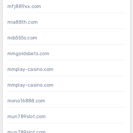
mfj889xx.com
mia88th.com
mib555s.com
mmgoldsbets.com
mmplay-casino.com
mmplay-casino.com
mono16888.com
mun789slot.com
mun789slot.com