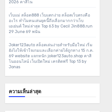
2026 คาสิโน
เว็บแม่ สล็อต888 เว็บแตกง่าย สล็อตเว็บตรงคือ
อะไร ทำไมคนเล่นยุคนี้ถึงเลือกมากกว่าเว็บ
เอเย่นต์ ใหม่ล่าสุด Top 63 by Cecil Jin888.run
29 June 69 พนัน
Joker123auto สล็อตเล่นง่ายสำหรับมือใหม่ เริ่ม
ยังไงให้เข้าใจเกมและเลือกค่ายได้ถูกทาง 15 ก.ค.
69 website แจกหนัก joker123auto.shop คาสิ
โนออนไลน์ เว็บเปิดใหม่ เครดิตฟรี Top 13 by
Jonas
ความเห็นล่าสุด