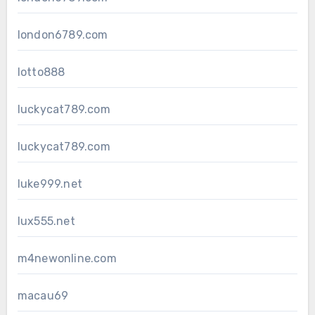
london6789.com
lotto888
luckycat789.com
luckycat789.com
luke999.net
lux555.net
m4newonline.com
macau69