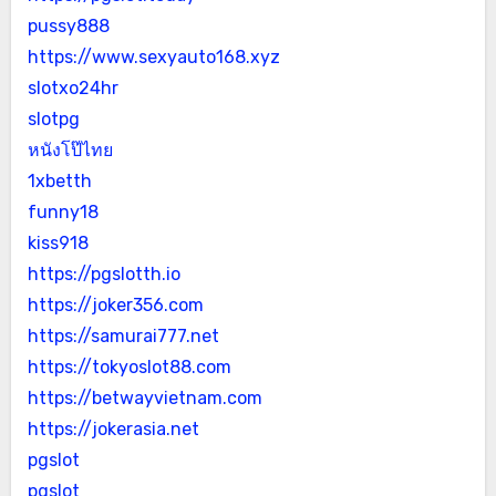
pussy888
https://www.sexyauto168.xyz
slotxo24hr
slotpg
หนังโป๊ไทย
1xbetth
funny18
kiss918
https://pgslotth.io
https://joker356.com
https://samurai777.net
https://tokyoslot88.com
https://betwayvietnam.com
https://jokerasia.net
pgslot
pgslot