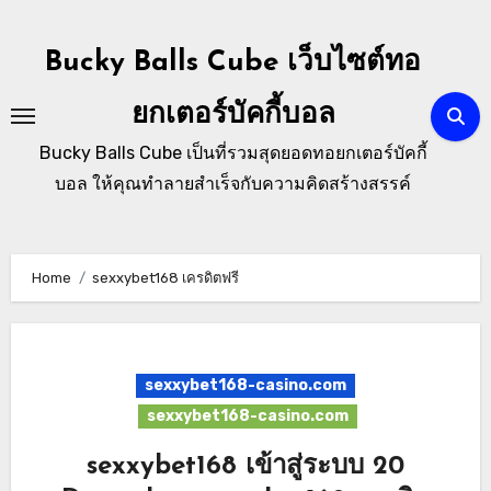
Skip
to
Bucky Balls Cube เว็บไซต์ทอ
content
ยกเตอร์บัคกี้บอล
Bucky Balls Cube เป็นที่รวมสุดยอดทอยกเตอร์บัคกี้
บอล ให้คุณทำลายสำเร็จกับความคิดสร้างสรรค์
Home
sexxybet168 เครดิตฟรี
sexxybet168-casino.com
sexxybet168-casino.com
sexxybet168 เข้าสู่ระบบ 20