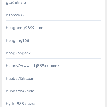
gta668.vip
happy168
hengheng9899.com
hengjing168
hongkong456
https://www.mfj889xx.com/
hubbet168.com
hubbet168.com
hydra888 สล็อต