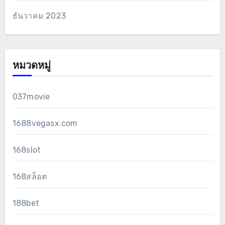
ธันวาคม 2023
หมวดหมู่
037movie
1688vegasx.com
168slot
168สล็อต
188bet