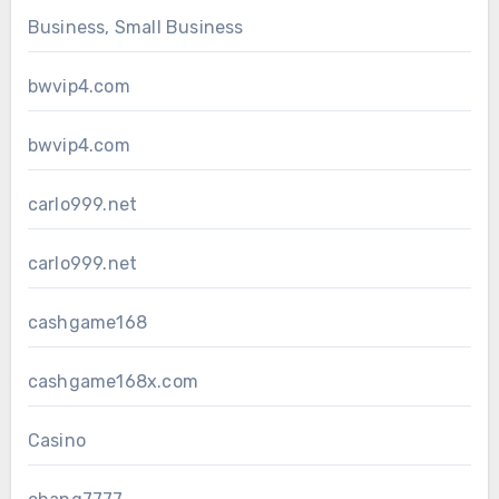
Business, Small Business
bwvip4.com
bwvip4.com
carlo999.net
carlo999.net
cashgame168
cashgame168x.com
Casino