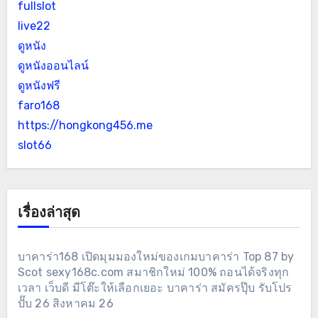
fullslot
live22
ดูหนัง
ดูหนังออนไลน์
ดูหนังฟรี
faro168
https://hongkong456.me
slot66
เรื่องล่าสุด
บาคาร่า168 เปิดมุมมองใหม่ของเกมบาคาร่า Top 87 by
Scot sexy168c.com สมาชิกใหม่ 100% ถอนได้จริงทุก
เวลา เว็บดี มีโต๊ะให้เลือกเยอะ บาคาร่า สมัครปุ๊บ รับโปร
ปั๊บ 26 สิงหาคม 26